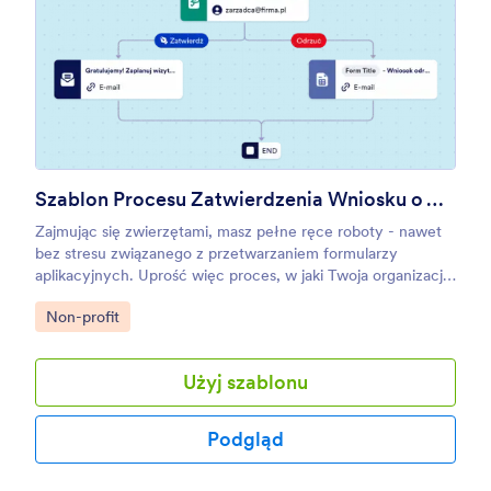
Szablon Procesu Zatwierdzenia Wniosku o Adopcję Zwierzęcia
Zajmując się zwierzętami, masz pełne ręce roboty - nawet
bez stresu związanego z przetwarzaniem formularzy
aplikacyjnych. Uprość więc proces, w jaki Twoja organizacja
zarządza wnioskami z pomocą naszego szablonu procesu
Go to Category:
Non-profit
zatwierdzenia wniosku o adopcję zwierzęcia. Kiedy osoba
zainteresowana adopcją wypełni Twój formularz aplikacyjny,
osoba wskazana w procesie otrzyma powiadomienie. Jeśli
Użyj szablonu
wniosek zostanie zatwierdzony, zostanie on przekazany
następnej osobie, dopóki proces nie zostanie zakończony.
Wszyscy aplikanci otrzymają automatyczną wiadomość e-
Podgląd
mail, informującą o decyzji. Twoja organizacja jest
unikatowa, więc upewnij się, że powyższy szablon procesu