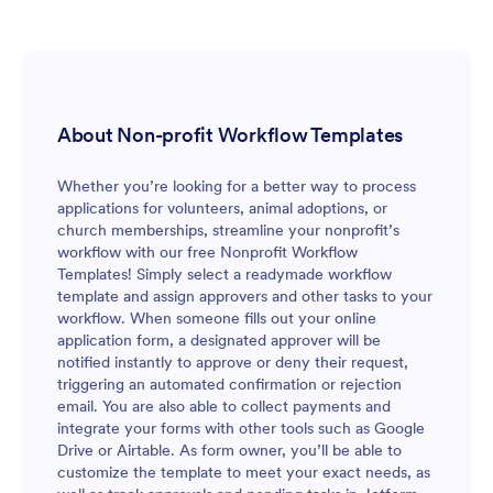
zatwierdzania wniosków adopcyjnych pasuje do Twoich
obecnych procesów. Z łatwością przypisz nowych
zatwierdzających, twórz autoodpowiedzi e-mail i skonfiguruj
logikę warunkową. Możesz także skorzystać z naszego
intuicyjnego Kreatora Formularzy, by dostosowć formularz
aplikacyjny. Jako właściciel formularza, możesz śledzić
About Non-profit Workflow Templates
status wniosków w swojej skrzynce odbiorczej. Spraw, by
proces przetwarzania wniosków adopcyjnych był bardziej
efektywny - i skróć czas oczekiwania zwierząt na
Whether you’re looking for a better way to process
znalezienie domów.
applications for volunteers, animal adoptions, or
church memberships, streamline your nonprofit’s
workflow with our free Nonprofit Workflow
Templates! Simply select a readymade workflow
template and assign approvers and other tasks to your
workflow. When someone fills out your online
application form, a designated approver will be
notified instantly to approve or deny their request,
triggering an automated confirmation or rejection
email. You are also able to collect payments and
integrate your forms with other tools such as Google
Drive or Airtable. As form owner, you’ll be able to
customize the template to meet your exact needs, as