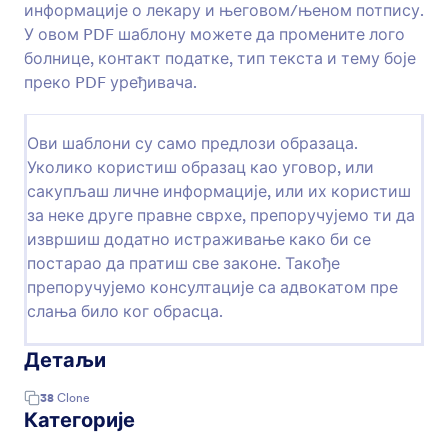
информације о лекару и његовом/њеном потпису.
У овом PDF шаблону можете да промените лого
болнице, контакт податке, тип текста и тему боје
преко PDF уређивача.
Ови шаблони су само предлози образаца.
Уколико користиш образац као уговор, или
сакупљаш личне информације, или их користиш
за неке друге правне сврхе, препоручујемо ти да
извршиш додатно истраживање како би се
постарао да пратиш све законе. Такође
препоручујемо консултације са адвокатом пре
слања било ког обрасца.
Детаљи
38
Clone
Категорије