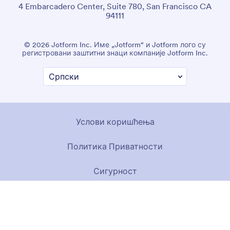
4 Embarcadero Center, Suite 780, San Francisco CA
94111
© 2026 Jotform Inc. Име „Jotform“ и Jotform лого су
регистровани заштитни знаци компаније Jotform Inc.
Услови коришћења
Политика Приватности
Сигурност
Изјава о приступачности
Политика против ропства