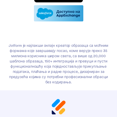
Jotform је најлакши онлајн креатор образаца са моћним
формама које завршавају посао, коме верује преко 35
милиона корисника широм света, са више од 20,000
шаблона образаца, 150+ интеграција и превуци и пусти
функционалношћу која поједностављује прикупљање
података, плаћања и радне процесе, дизајниран за
предузећа којима су потребни професионални обрасци
без кодирања.