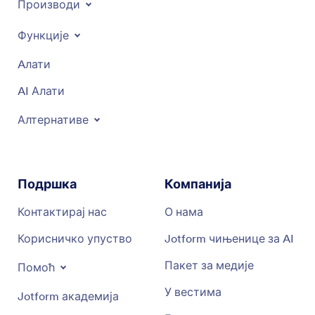
Производи
Функције
Aлати
AI Алати
Алтернативе
Подршка
Компанија
Контактирај нас
О нама
Корисничко упуство
Jotform чињенице за AI
Пакет за медије
Помоћ
У вестима
Jotform академија