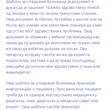
Шаблон за отварање боловања је документ и
доказ да је пацијент тражио здравствену помоћ
од лекара у вези са својим тренутним стањем.
Овај документ је обично потребан у школи или на
послу ако ученик или запослени планира да узме
одсуство због здравствених проблема. Овај
документ је обавезан у већини организација као
начин да се докаже да запослени не тражи само
изговор да избегне долазак на посао. Ову
лекарску исправу такође може да користи
подносилац захтева и да је преда послодавцу
наводећи да он/она има здравствено стање или
инвалидитет.
Овај шаблон за отварање боловања приказује
информације о пацијенту, број дана које пацијент
треба да се одмара, његову/њену медицинску
дијагнозу, опис дијагнозе и лекарски савет или
рецепт. Овај шаблон такође приказује