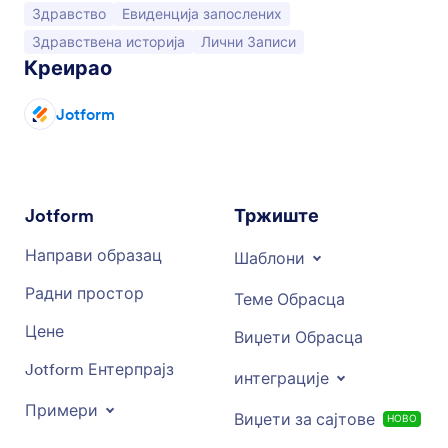
Иди на категорију:
Иди на категорију:
Здравство
Евиденција запослених
Иди на категорију:
Иди на категорију:
Здравствена историја
Лични Записи
Креирао
Jotform
Jotform
Тржиште
Направи образац
Шаблони
Радни простор
Теме Обрасца
Цене
Виџети Обрасца
Jotform Ентерпрајз
интеграције
Примери
Виџети за сајтове
НОВО