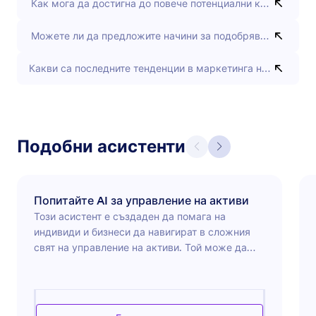
Как мога да достигна до повече потенциални купувачи ч
Можете ли да предложите начини за подобряване на SEO
Какви са последните тенденции в маркетинга на недвижи
Подобни асистенти
Попитайте AI за управление на активи
Този асистент е създаден да помага на
индивиди и бизнеси да навигират в сложния
свят на управление на активи. Той може да
предоставя прозрения за инвестиционни
стратегии, управление на риска,
диверсификация на портфейла и пазарен
анализ. Независимо дали управлявате лични