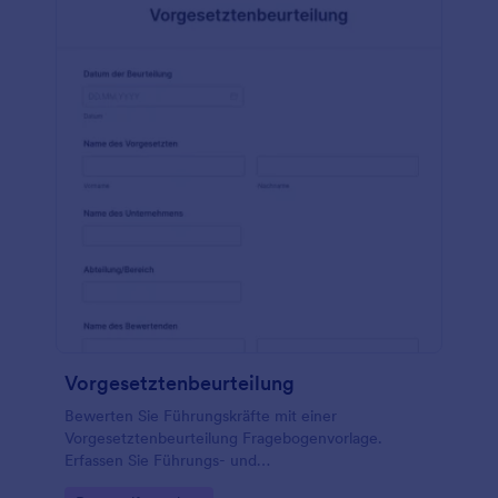
vervollständigen. Sie können aber auch zusätzliche
Fragen und Formularfelder hinzufügen und das
Design mit dem Drag & Drop Umfragenersteller von
Jotform anpassen. Und wenn Sie Bewertungen mit
anderen Konten synchronisieren möchten - wie
Google Drive, Dropbox, Google Tabellen und mehr -
tun Sie dies automatisch mit unseren über 100
kostenlosen Formularintegrationen. Seien Sie
effizienter und führen Sie Mitarbeiterbeurteilungen
nahtlos online durch - mit einem kostenlosen
Formular für Leistungsbeurteilungen.
Vorgesetztenbeurteilung
Bewerten Sie Führungskräfte mit einer
Vorgesetztenbeurteilung Fragebogenvorlage.
Erfassen Sie Führungs- und
Kommunikationsfähigkeiten sowie