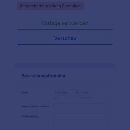
Go to Category:
Mitarbeiterbeurteilung Formulare
Vorlage verwenden
Vorschau