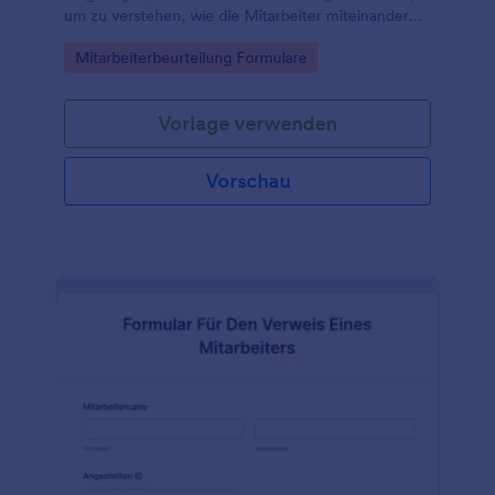
um zu verstehen, wie die Mitarbeiter miteinander
kommunizieren.
Go to Category:
Mitarbeiterbeurteilung Formulare
Vorlage verwenden
Vorschau