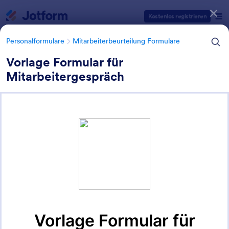
Dialog Start
Kostenlos registrieren
Personalformulare
Mitarbeiterbeurteilung Formulare
Vorlage Formular für
Mitarbeitergespräch
Formularvorlagen Kategorien
Personalformulare
Mitarbeiterbeurteilung Formulare
Mitarbeiterbeurteilung
Formulare
88 Vorlagen