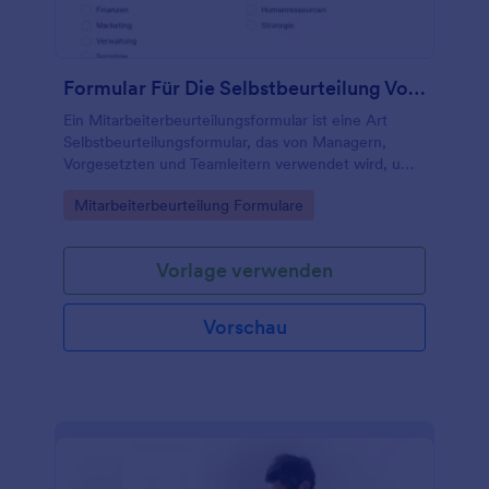
Formular Für Die Selbstbeurteilung Von Mitarbeitern
Ein Mitarbeiterbeurteilungsformular ist eine Art
Selbstbeurteilungsformular, das von Managern,
Vorgesetzten und Teamleitern verwendet wird, um
die Leistung der Mitarbeiter zu verfolgen und zu
Go to Category:
Mitarbeiterbeurteilung Formulare
bewerten.
Vorlage verwenden
Vorschau