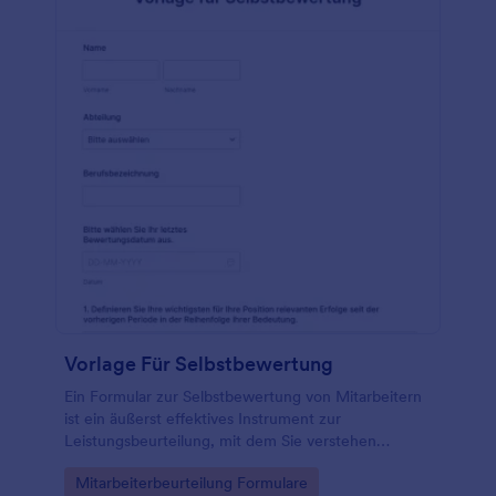
Vorlage Für Selbstbewertung
Ein Formular zur Selbstbewertung von Mitarbeitern
ist ein äußerst effektives Instrument zur
Leistungsbeurteilung, mit dem Sie verstehen
können, wie Mitarbeiter sich selbst und ihre
Go to Category:
Mitarbeiterbeurteilung Formulare
Beiträge bei der Arbeit sehen. Erstellen Sie Online-