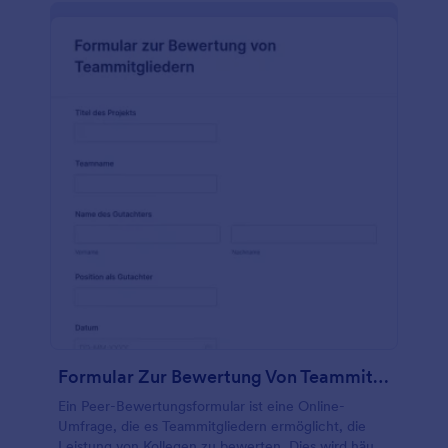
einfach den Wortlaut und die Reihenfolge der
Fragen aktualisieren, einen Fortschrittsbalken
hinzufügen, um die Antworten zu verfolgen, ein
Unterschriftsfeld hinzufügen, um die Online-
Übermittlung sicherer zu machen, und sogar Felder
deaktivieren, wenn Sie keine Informationen erfassen
müssen oder das Formular kürzer gestalten
möchten! Wenn Sie kein Papierformular benötigen
und ein Online-Bewertungsformular haben, können
Sie sich die Zwischenablage sparen und die
Bewertungen online erfassen - worauf warten Sie
noch?
Formular Zur Bewertung Von Teammitgliedern
Ein Peer-Bewertungsformular ist eine Online-
Umfrage, die es Teammitgliedern ermöglicht, die
Leistung von Kollegen zu bewerten. Dies wird häufig