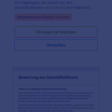
ein Fragebogen, der sowohl von den
Geschäftsinhabern als auch von den Filialleitern
selbst ausgefüllt werden kann.
Go to Category:
Mitarbeiterbeurteilung Formulare
Vorlage verwenden
Vorschau