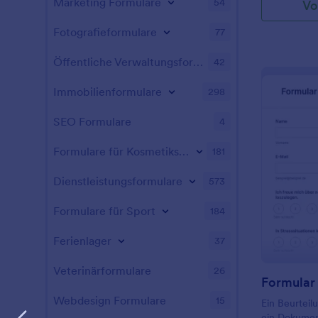
Marketing Formulare
54
Vo
unserer kost
Selbstbewer
Fotografieformulare
77
Öffentliche Verwaltungsformulare
42
Immobilienformulare
298
SEO Formulare
4
Formulare für Kosmetikstudios
181
Dienstleistungsformulare
573
Formulare für Sport
184
Ferienlager
37
Veterinärformulare
26
Webdesign Formulare
15
Ein Beurteilu
ein Dokumen