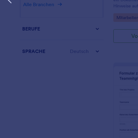
Alle Branchen
Hinweise au
ihrer Mitarbe
Go to Cate
Mitarbeite
BERUFE
Vo
SPRACHE
Deutsch