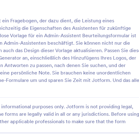
: Formular Für Die Selbstbeurteilung Von Mitarb
: U
Vorschau
Vorschau
 ein Fragebogen, der dazu dient, die Leistung eines
chzeitig die Eigenschaften des Assistenten für zukünftige
se Vorlage für ein Admin-Assistent Beurteilungsformular ist
en Admin-Assistenten beschäftigt. Sie können nicht nur die
 auch das Design dieser Vorlage aktualisieren. Passen Sie dies
Formular Für Die Selbstbeurteilung Von Mitarbeitern
Umfrage Zur Fernarbeit
nerator an, einschließlich des Hinzufügens Ihres Logos, der
terbeurteilungsformular ist eine
Eine Umfrage zur Fernarbeit wird
den Antworten zu passen, nach denen Sie suchen, und der
urteilungsformular, das von
verwendet, um die Wirksamkeit 
 eine persönliche Note. Sie brauchen keine unordentlichen
orgesetzten und Teamleitern
Office-Richtlinie eines Unterne
ne-Formulare um und sparen Sie Zeit mit Jotform. Und das all
rd, um die Leistung der
messen und zu analysieren.
gory:
Go to Category:
rbeurteilung Formulare
Mitarbeiterbeurteilung Formula
zu verfolgen und zu bewerten.
informational purposes only. Jotform is not providing legal,
rlage verwenden
Vorlage verwende
e forms are legally valid in all or any jurisdictions. Before usin
ther applicable professionals to make sure that the form