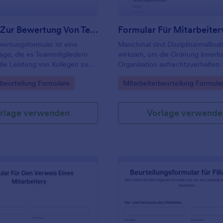
Formular Zur Bewertung Von Teammitgliedern
ertungsformular ist eine
Manchmal sind Disziplinarmaßn
age, die es Teammitgliedern
wirksam, um die Ordnung innerha
die Leistung von Kollegen zu
Organisation aufrechtzuerhalten.
es wird häufig in Schulen
gory:
Go to Category:
rbeurteilung Formulare
Mitarbeiterbeurteilung Formula
um den Fortschritt von
 bewerten, oder von
ilungen, um den Fortschritt
rlage verwenden
Vorlage verwende
ter zu verfolgen. Verwenden
ormular, um eine
nahme der Fähigkeiten,
n und Leistungen jedes
ds im Team vorzunehmen.