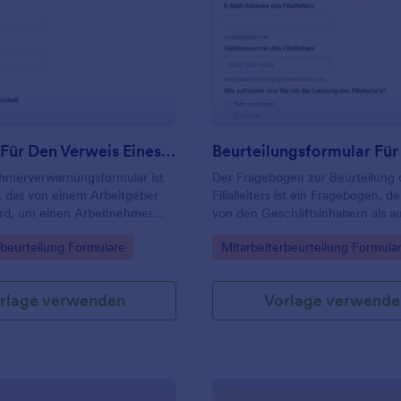
: Formular Für Den Verweis Eines Mitarbeiters
: Be
Vorschau
Vorschau
Formular Für Den Verweis Eines Mitarbeiters
ehmerverwarnungsformular ist
Der Fragebogen zur Beurteilung 
, das von einem Arbeitgeber
Filialleiters ist ein Fragebogen, d
ird, um einen Arbeitnehmer
von den Geschäftsinhabern als a
tsbezogener Probleme zu
den Filialleitern selbst ausgefüllt
gory:
Go to Category:
rbeurteilung Formulare
Mitarbeiterbeurteilung Formula
kann.
rlage verwenden
Vorlage verwende