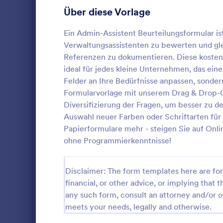
Konferenzanmeldeformulare
24
Über diese Vorlage
Zwischenfallreporte mit Mitarbeitern
24
Ein Admin-Assistent Beurteilungsformular ist
Verwaltungsassistenten zu bewerten und glei
Transportanfrageformulare
23
Referenzen zu dokumentieren. Diese kostenlo
ideal für jedes kleine Unternehmen, das ein
Reisebuchungsformulare
21
Felder an Ihre Bedürfnisse anpassen, sondern
Meeting Formulare
15
Formularvorlage mit unserem Drag & Drop-Ge
Ein Mitarbei
Diversifizierung der Fragen, um besser zu 
Steuerformulare
15
Art Selbstbe
Auswahl neuer Farben oder Schriftarten für
Managern, V
Papierformulare mehr - steigen Sie auf Onli
Lieferantenantragsformulare
12
verwendet wi
ohne Programmierkenntnisse!
Go to Cate
Mitarbeite
Mitarbeiter 
Infrastructure Forms
7
Disclaimer: The form templates here are for 
Vo
Sponsoring Bewerbungsformular
6
financial, or other advice, or implying that th
any such form, consult an attorney and/or o
Charity Formulare
39
meets your needs, legally and otherwise.
Kirchenformulare
98