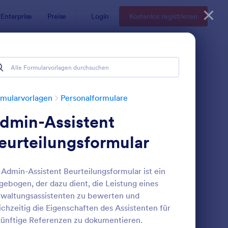
Enterprise
Preise
Login
Kostenlos registrieren
mularvorlagen
Personalformulare
dmin-Assistent
eurteilungsformular
 Admin-Assistent Beurteilungsformular ist ein
gebogen, der dazu dient, die Leistung eines
ormular Probezeitbewertung
: Mitarbeitergespräch
Vorschau
waltungsassistenten zu bewerten und
ichzeitig die Eigenschaften des Assistenten für
ünftige Referenzen zu dokumentieren.