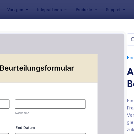
Vorlagen
Integrationen
Produkte
Support
rlagen
Personalformulare
beiterbeurteilung Formulare
n
For
A
B
Ein
Fra
: Einkommensnachweis Vorlage
: F
Vorschau
Vorschau
Ver
gle
zuk