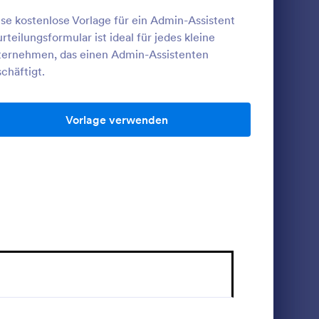
se kostenlose Vorlage für ein Admin-Assistent
rteilungsformular ist ideal für jedes kleine
rtung
Mitarbeitergespräch Vorlage
ernehmen, das einen Admin-Assistenten
chäftigt.
 ist ein
Ein Mitarbeitergespräch Vorlage ist ein Tool,
rn
das von Arbeitgebern verwendet wird, um
en, wie
Feedback von Mitarbeitern zu sammeln.
euen
Vorlage verwenden
Go to Category:
re
Mitarbeiterbeurteilung Formulare
n
Vorlage verwenden