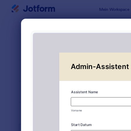
Dialog Start
Mein Workspace
Formularvo
Mitar
SORTIEREN NACH
Beliebt
88 Vorlage
FORMULARLAYOUT
Klassisch
KATEGORIEN
BRANCHEN
Werbeformulare
32