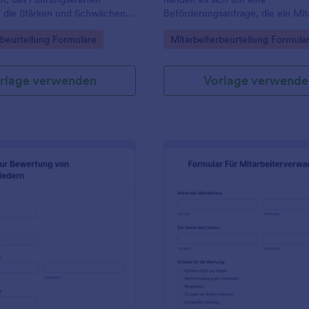
kostenlosen Formularintegratione
f die Stärken und Schwächen
Beförderungsanfrage, die ein Mit
Sie effizienter und führen Sie
iter gibt.
seinen Vorgesetzten sendet.
Mitarbeiterbeurteilungen nahtlos
gory:
Go to Category:
rbeurteilung Formulare
Mitarbeiterbeurteilung Formula
durch - mit einem kostenlosen Fo
Leistungsbeurteilungen.
rlage verwenden
Vorlage verwende
: Formular Zur Bewertung Von Teammitgliedern
: F
Vorschau
Vorschau