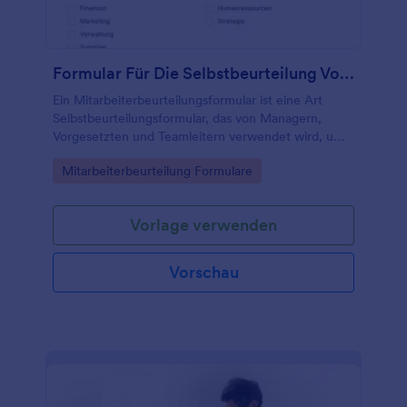
Formular Für Die Selbstbeurteilung Von Mitarbeitern
Ein Mitarbeiterbeurteilungsformular ist eine Art
Selbstbeurteilungsformular, das von Managern,
Vorgesetzten und Teamleitern verwendet wird, um
die Leistung der Mitarbeiter zu verfolgen und zu
Go to Category:
Mitarbeiterbeurteilung Formulare
bewerten.
Vorlage verwenden
Vorschau