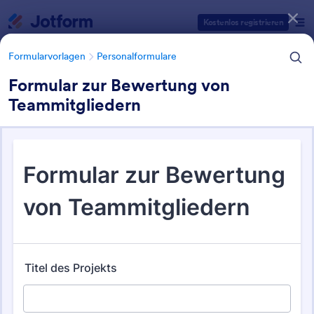
Dialog Start
Kostenlos registrieren
Formularvorlagen
Personalformulare
Formular zur Bewertung von
Teammitgliedern
Formularvorlagen Kategorien
Formularvorlagen
Personalformulare
Mitarbeiterbeurteilung
Formulare
88 Vorlagen