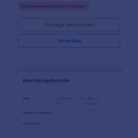
Go to Category:
Mitarbeiterbeurteilung Formulare
Vorlage verwenden
Vorschau