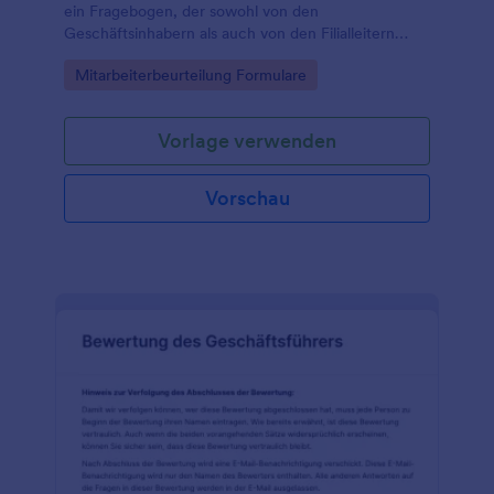
ein Fragebogen, der sowohl von den
Geschäftsinhabern als auch von den Filialleitern
selbst ausgefüllt werden kann.
Go to Category:
Mitarbeiterbeurteilung Formulare
Vorlage verwenden
Vorschau