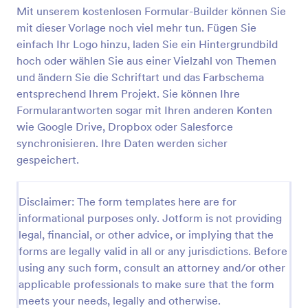
Mit unserem kostenlosen Formular-Builder können Sie
mit dieser Vorlage noch viel mehr tun. Fügen Sie
Formular Probezeitbewertung
einfach Ihr Logo hinzu, laden Sie ein Hintergrundbild
hoch oder wählen Sie aus einer Vielzahl von Themen
Ein Probezeitbeurteilungsformular ist ein
und ändern Sie die Schriftart und das Farbschema
Fragebogen, der von Arbeitgebern verwendet wird,
um herauszufinden, wie sich neue Mitarbeiter an
entsprechend Ihrem Projekt. Sie können Ihre
einen neuen Arbeitsplatz und eine neue
Formularantworten sogar mit Ihren anderen Konten
Go to Category:
Mitarbeiterbeurteilung Formulare
Arbeitsumgebung anpassen.
wie Google Drive, Dropbox oder Salesforce
synchronisieren. Ihre Daten werden sicher
Vorlage verwenden
gespeichert.
Vorschau
Disclaimer: The form templates here are for
informational purposes only. Jotform is not providing
legal, financial, or other advice, or implying that the
forms are legally valid in all or any jurisdictions. Before
using any such form, consult an attorney and/or other
applicable professionals to make sure that the form
meets your needs, legally and otherwise.