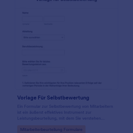
Vorlage Für Selbstbewertung
Ein Formular zur Selbstbewertung von Mitarbeitern
ist ein äußerst effektives Instrument zur
Leistungsbeurteilung, mit dem Sie verstehen
können, wie Mitarbeiter sich selbst und ihre
Go to Category:
Mitarbeiterbeurteilung Formulare
Beiträge bei der Arbeit sehen. Erstellen Sie Online-