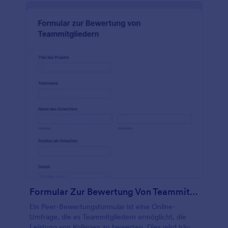
einfach den Wortlaut und die Reihenfolge der
Fragen aktualisieren, einen Fortschrittsbalken
hinzufügen, um die Antworten zu verfolgen, ein
Unterschriftsfeld hinzufügen, um die Online-
Übermittlung sicherer zu machen, und sogar Felder
deaktivieren, wenn Sie keine Informationen erfassen
müssen oder das Formular kürzer gestalten
möchten! Wenn Sie kein Papierformular benötigen
und ein Online-Bewertungsformular haben, können
Sie sich die Zwischenablage sparen und die
Bewertungen online erfassen - worauf warten Sie
noch?
Formular Zur Bewertung Von Teammitgliedern
Ein Peer-Bewertungsformular ist eine Online-
Umfrage, die es Teammitgliedern ermöglicht, die
Leistung von Kollegen zu bewerten. Dies wird häufig