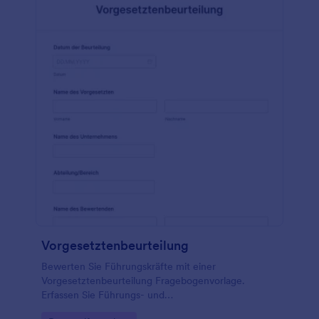
vervollständigen. Sie können aber auch zusätzliche
Fragen und Formularfelder hinzufügen und das
Design mit dem Drag & Drop Umfragenersteller von
Jotform anpassen. Und wenn Sie Bewertungen mit
anderen Konten synchronisieren möchten - wie
Google Drive, Dropbox, Google Tabellen und mehr -
tun Sie dies automatisch mit unseren über 100
kostenlosen Formularintegrationen. Seien Sie
effizienter und führen Sie Mitarbeiterbeurteilungen
nahtlos online durch - mit einem kostenlosen
Formular für Leistungsbeurteilungen.
Vorgesetztenbeurteilung
Bewerten Sie Führungskräfte mit einer
Vorgesetztenbeurteilung Fragebogenvorlage.
Erfassen Sie Führungs- und
Kommunikationsfähigkeiten sowie