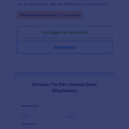
um zu verstehen, wie die Mitarbeiter miteinander
kommunizieren.
Go to Category:
Mitarbeiterbeurteilung Formulare
Vorlage verwenden
Vorschau