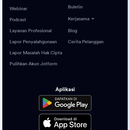
Buletin
Webinar
Kerjasama
Podcast
Layanan Profesional
Blog
Lapor Penyalahgunaan
Cerita Pelanggan
Lapor Masalah Hak Cipta
Pulihkan Akun Jotform
Aplikasi