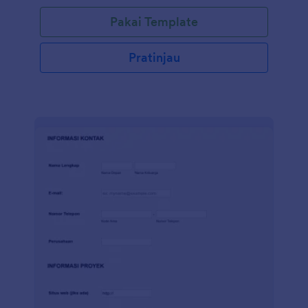
Penawaran Harga Pengiriman gratis ini untuk
Pakai Template
memberikan perkiraan harga kepada pelanggan,
yang dapat disematkan di situs web Anda, dan ajak
mereka untuk bekerja bersama! Sesuaikan formulir
Pratinjau
agar sesuai dengan warna dan merek perusahaan
Anda, dan hubungkan ke platform berbagi file
seperti Google Drive dan Dropbox untuk secara
otomatis mengirim tanggapan dan unggahan file ke
akun Anda yang lain. Anda bahkan dapat membuat
penawaran harga yang indah dengan gambar dan
deksripsi produk perusahaan Anda! Membuat dan
menyesuaikan formulir agar tampak hebat sangatlah
mudah dengan Jotform. Tambah logo Anda, ubah
gambar latar belakang, atau tambah modul
tambahan agar formulir tampak persis seperti yang
Anda inginkan. Dan jika Anda ingin mengumpulkan
dan mengirim tanggapan ke akun Anda yang lain,
Anda juga dapat melakukannya secara otomatis
dengan 100+ integrasi Jotform. Hubungkan formulir
Anda dengan Google Drive, Dropbox, Box, dan
lainnya untuk memudahkan Anda dalam proses
pengumpulan informasi dan pembagian dengan klien