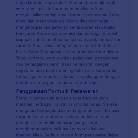
tanpa latar belakang teknis. Pembuat Formulir intuitif
seret dan lepas Jotform memungkinkan Anda
menyesuaikan setiap aspek formulir penawaran Anda,
mulai dari menambahkan bidang dinamis hingga
mengintegrasikan gateway pembayaran atau logika
bersyarat. Anda dapat memilih dari berbagai templat
siap pakai atau membuat sendiri dari awal, memastikan
formulir Anda sesuai dengan merek dan kebutuhan
bisnis Anda. Tanggapan secara otomatis diatur dalam
Tabel Jotform, memudahkan pelacakan, pengelolaan,
dan penanganan permintaan penawaran dengan
cepat. Ini tidak hanya meningkatkan alur kerja Anda
tetapi juga memperbaiki kepuasan pelanggan dengan
memberikan respons cepat dan profesional.
Penggunaan Formulir Penawaran
Formulir penawaran adalah alat serbaguna yang
melayani berbagai industri dan model bisnis. Mereka
mengatasi tantangan dalam mengumpulkan informasi
terperinci dan terstruktur yang diperlukan untuk
menghasilkan perkiraan harga yang akurat,
menghemat waktu baik bagi penyedia layanan
maupun klien. Berikut ini cara form penawaran dapat