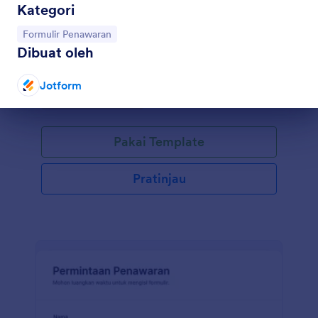
Kategori
Formulir Faktur Proforma
Buka Kategori:
Formulir Penawaran
Faktur Proforma dianggap sebagai penawaran dari
Dibuat oleh
barang yang akan dibeli oleh klien. Setelah klien
mengkonfirmasi faktur dan setuju untuk melanjutkan
Jotform
pesanan, faktur lain akan dikirim. Templat Formulir
Go to Category:
Formulir Penawaran
Faktur Proforma ini berisi bidang yang menanyakan
Akhir dialog
detail faktur, item atau barang yang dibeli, informasi
tagihan, siapa yang akan menerima barang, informasi
Pakai Template
pembayaran, dan detail pengiriman. Formulir ini juga
menggunakan kondisi yang menghitung kuantitas ke
harga satuan setiap produk dalam tabel barang yang
Pratinjau
dibeli. Menggunakan widget Perhitungan Formulir,
nilai bidang Subtotal, Pajak, dan Biaya Pengiriman
akan ditambahkan secara otomatis untuk
mendapatkan Jumlah Total. Templat formulir ini
menggunakan widget ID Unik untuk membuat
nomor faktur secara otomatis. Gunakan Pembuat
Formulir seret dan lepas kami untuk mengubah
Formulir Faktur Proforma sesuai dengan kebutuhan
Anda. Anda juga dapat menyinkronkan kiriman
tanggapan dan unggahan ke akun Anda yang lain