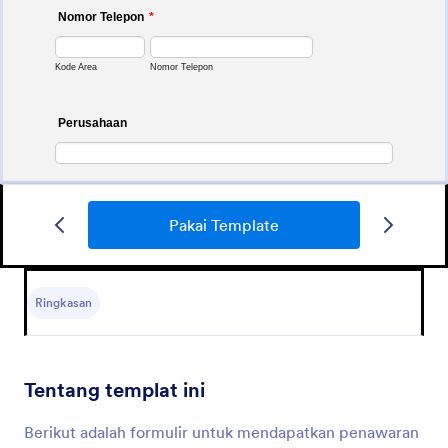
Pakai Template
Formulir Penawaran Produk
Formulir Penawaran Produk adalah formulir yang
digunakan oleh produsen untuk mengumpulkan data
Ringkasan
tentang apa yang dicari klien dari bisnis mereka. Baik
Anda produsen atau distributor, gunakan templat
Go to Category:
Formulir Penawaran
Formulir Penawaran Produk ini untuk
menyederhanakan proses pengumpulan informasi
Tentang templat ini
dari klien - apakah mereka tertarik dengan produk
Pakai Template
baru atau menjalankan proyek. Anda dapat
Berikut adalah formulir untuk mendapatkan penawaran
menggunakan untuk menghasilkan penawaran,