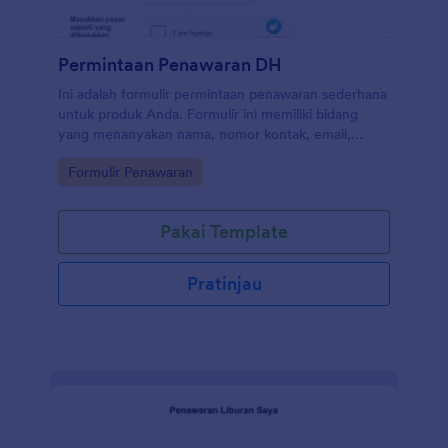
Permintaan Penawaran DH
Ini adalah formulir permintaan penawaran sederhana
untuk produk Anda. Formulir ini memiliki bidang
yang menanyakan nama, nomor kontak, email,
metode kontak yang disukai, jenis produk, kuantitas,
Go to Category:
Formulir Penawaran
dan deskripsi untuk detail dari klien. Gunakan
Pembuat Formulir seret dan lepas Jotform untuk
mengubah templat Permintaan Penawaran agar
Pakai Template
sesuai dengan kebutuhan Anda. Sematkan formulir
di situs web Anda, atau bagikan dengan tautan
sebagai formulir mandiri di email dan media sosial.
Pratinjau
Anda juga dapat menyinkronkan kiriman tanggapan
dan unggahan ke akun Anda yang lain secara
otomatis dengan 100+ integrasi formulir gratis kami,
seperti Google Spreadsheet, Google Drive,
Dropbox, AirTable, dan banyak lainnya. Salin formulir
ini dan segera gunakan di Jotform!