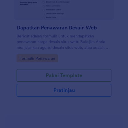
dan anggota tim — sehingga Anda bisa memiliki
lebih banyak waktu untuk mengurusi hal lain! Jadi,
mulailah hemat waktu dan kertas dengan Formulir
Penawaran Pengiriman gratis.
Dapatkan Penawaran Desain Web
Berikut adalah formulir untuk mendapatkan
penawaran harga desain situs web. Baik jika Anda
menjalankan agensi desain situs web, atau adalah
developer lepas situs web, Anda dapat
Go to Category:
Formulir Penawaran
menggunakan formulir penawaran ini untuk
mengumpulkan dan memberikan penawaran harga
bagi pelanggan Anda. Gunakan formulir ini dan
Pakai Template
permudah pelanggan Anda mendapatkan penawaran
harga dari Anda hari ini!
Pratinjau