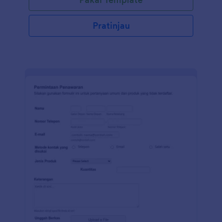
Pratinjau