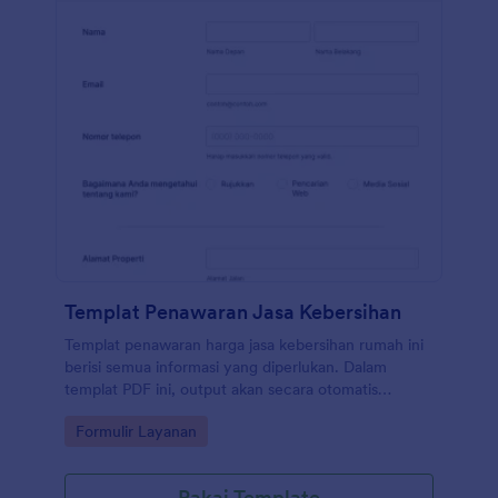
Templat Penawaran Jasa Kebersihan
Templat penawaran harga jasa kebersihan rumah ini
berisi semua informasi yang diperlukan. Dalam
templat PDF ini, output akan secara otomatis
menunjukkan biaya yang dihitung untuk setiap
Go to Category:
Formulir Layanan
layanan dan jumlah total layanan yang dipilih.
Pakai Template