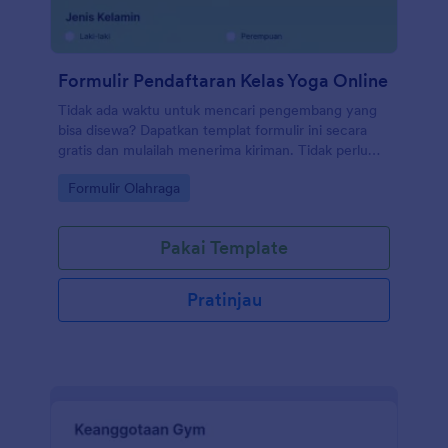
Formulir Pendaftaran Kelas Yoga Online
Tidak ada waktu untuk mencari pengembang yang
bisa disewa? Dapatkan templat formulir ini secara
gratis dan mulailah menerima kiriman. Tidak perlu
menyewa pengembang untuk membuat formulir
Go to Category:
Formulir Olahraga
web untuk Anda. Dapatkan Templat Formulir
Pendaftaran Kelas Yoga Online ini secara gratis!
Pakai Template
Pratinjau