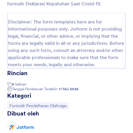
formulir Deklarasi Kepatuhan Saat Covid-19.
Open Recruitment Member Of Mbo I X T R A
OPEN RECRUITMENT OF MBO I XTRA
Disclaimer: The form templates here are for
informational purposes only. Jotform is not providing
legal, financial, or other advice, or implying that the
Go to Category:
Formulir Pendaftaran Olahraga
forms are legally valid in all or any jurisdictions. Before
using any such form, consult an attorney and/or other
applicable professionals to make sure that the form
Pakai Template
meets your needs, legally and otherwise.
Rincian
Pratinjau
9
Salinan
Tanggal Pembaruan Terakhir:
11 Mei 2026
Kategori
Buka Kategori:
Formulir Pendaftaran Olahraga
Dibuat oleh
Jotform