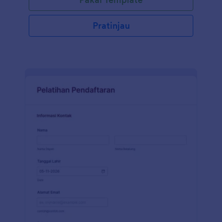
seseorang yang didiagnosis Covid-19 atau bepergian
keluar negeri. Formulir sederhana ini memungkinkan
Anda mengambil pencegahan Covid-19 di organisasi
Pratinjau
Anda. Gunakan formulir Daftar Periksa Gejala Covid-
19 ini sebagai templat yang sepenuhnya dapat
disesuaikan. Gunakan Pembuat Formulir seret dan
lepas kami untuk mengubah, menambah, atau
menghapus bidang formulir, huruf, warna, dan latar
belakang tanpa perlu pengkodean. Anda juga dapat
mengirim tanggapan formulir ke akun Anda yang lain
secara otomatis dengan 100+ integrasi formulir kami,
seperti Google Drive, Dropbox, dan banyak yang
lain.