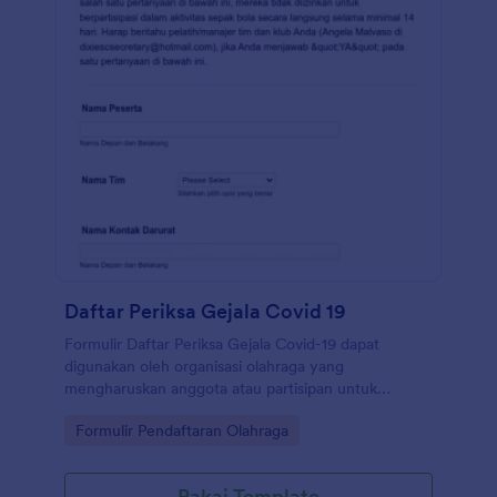
Daftar Periksa Gejala Covid 19
Formulir Daftar Periksa Gejala Covid-19 dapat
digunakan oleh organisasi olahraga yang
mengharuskan anggota atau partisipan untuk
memberikan pernyataan kesehatan, dengan
Go to Category:
Formulir Pendaftaran Olahraga
menanyakan informasi pribadi, kontak darurat, serta
apakah mereka menunjukan gejala Covid-19 dan
apakah mereka telah melakukan kontak dengan
Pakai Template