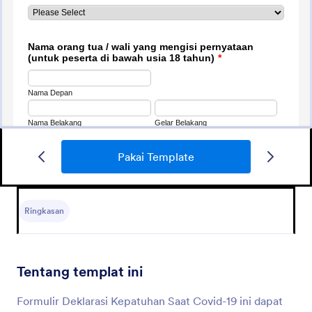
Pakai Template
Persyaratan Verifikasi Klub/Ssb
PERSYARATAN LIGA ASKOT JAKRTA BARAT
Ringkasan
Go to Category:
Formulir Pendaftaran Olahraga
Tentang templat ini
Pakai Template
Formulir Deklarasi Kepatuhan Saat Covid-19 ini dapat