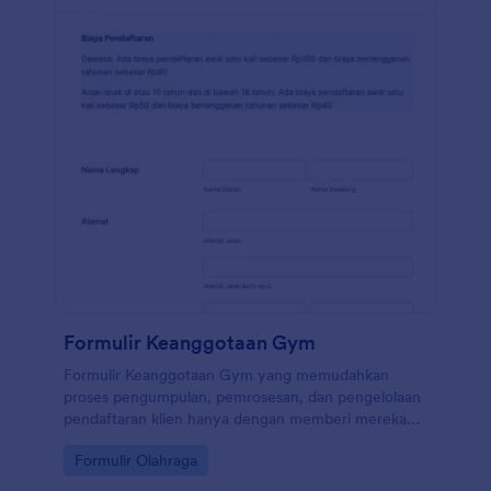
Formulir Keanggotaan Gym
Formulir Keanggotaan Gym yang memudahkan
proses pengumpulan, pemrosesan, dan pengelolaan
pendaftaran klien hanya dengan memberi mereka
informasi keanggotaan, mengumpulkan informasi
Go to Category:
Formulir Olahraga
pribadi, dan detail kontak darurat.