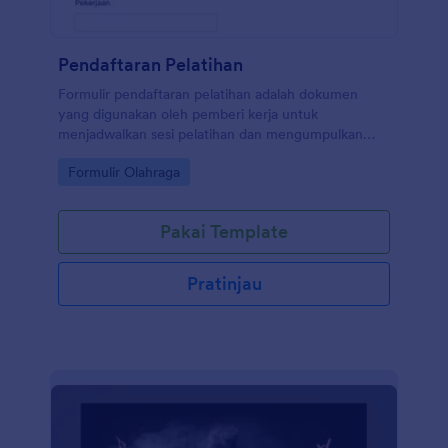
Pendaftaran Pelatihan
Formulir pendaftaran pelatihan adalah dokumen
yang digunakan oleh pemberi kerja untuk
menjadwalkan sesi pelatihan dan mengumpulkan
informasi dari karyawan. Tidak diperlukan
Go to Category:
Formulir Olahraga
pengkodean untuk menyesuaikan formulir gratis ini.
Pakai Template
Pratinjau