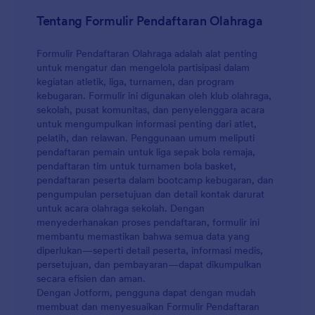
seperti Google Drive, Dropbox, Slack, dan banyak
Tentang Formulir Pendaftaran Olahraga
lagi. Jaga keamanan partisipan dan seluruh klub
Anda dengan formulir Deklarasi Kepatuhan Saat
Formulir Pendaftaran Olahraga adalah alat penting
Covid-19.
untuk mengatur dan mengelola partisipasi dalam
kegiatan atletik, liga, turnamen, dan program
kebugaran. Formulir ini digunakan oleh klub olahraga,
sekolah, pusat komunitas, dan penyelenggara acara
untuk mengumpulkan informasi penting dari atlet,
pelatih, dan relawan. Penggunaan umum meliputi
pendaftaran pemain untuk liga sepak bola remaja,
pendaftaran tim untuk turnamen bola basket,
pendaftaran peserta dalam bootcamp kebugaran, dan
pengumpulan persetujuan dan detail kontak darurat
untuk acara olahraga sekolah. Dengan
menyederhanakan proses pendaftaran, formulir ini
membantu memastikan bahwa semua data yang
diperlukan—seperti detail peserta, informasi medis,
persetujuan, dan pembayaran—dapat dikumpulkan
secara efisien dan aman.
Dengan Jotform, pengguna dapat dengan mudah
membuat dan menyesuaikan Formulir Pendaftaran