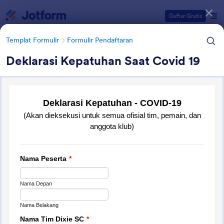
Dialog dimulai
Daftar Gratis
Templat Formulir
Formulir Pendaftaran
Deklarasi Kepatuhan Saat Covid 19
Kategori Templat Formulir
Templat Formulir
Formulir Pendaftaran
Formulir Pendaftaran Olahraga
10 Template