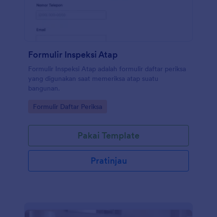
Formulir Inspeksi Atap
Formulir Inspeksi Atap adalah formulir daftar periksa
yang digunakan saat memeriksa atap suatu
bangunan.
Go to Category:
Formulir Daftar Periksa
Pakai Template
Pratinjau