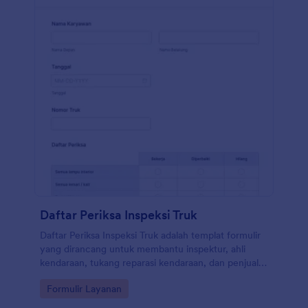
Daftar Periksa Inspeksi Truk
Daftar Periksa Inspeksi Truk adalah templat formulir
yang dirancang untuk membantu inspektur, ahli
kendaraan, tukang reparasi kendaraan, dan penjual
kendaraan dalam mencatat situasi terkini truk dan
Go to Category:
Formulir Layanan
memeriksa detail kendaraan, terutama kondisi ban,
rem, lampu, kaca spion, cairan, bahan bakar, atau