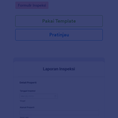
Go to Category:
Formulir Inspeksi
Pakai Template
Pratinjau