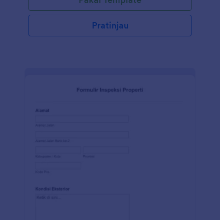
semua informasi yang diperlukan seperti detail
perusahaan dengan informasi sistem, detail inspeksi,
dll. Anda dapat dengan mudah mengekspor data ke
Pratinjau
sistem penelusuran Anda dan mengelola prosesnya
dengan mudah. Templat responsif seluler
sepenuhnya dapat disesuaikan melalui berbagai alat
dan integrasi yang ditawarkan JotForm. Anda dapat
menyematkan formulir ke situs web Anda,
membagikannya sebagai email, atau
menggunakannya sebagai formulir mandiri. Gunakan
Pembuat Formulir seret dan lepas kami untuk
mengubah Formulir Laporan Sistem Alarm
Kebakaran sesuai dengan kebutuhan Anda. Anda
juga dapat menyinkronkan kiriman tanggapan dan
unggahan ke akun Anda yang lain secara otomatis
dengan 100+ integrasi formulir gratis kami, seperti
Google Drive, Dropbox, Slack, dan banyak lainnya.
Salin formulir ini dan segera gunakan di Jotform!