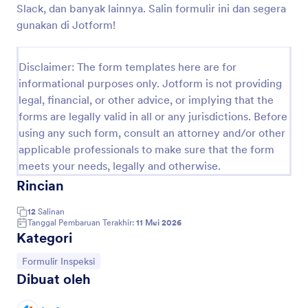
menghemat waktu dan lebih teratur dengan
Slack, dan banyak lainnya. Salin formulir ini dan segera
Formulir Pemeriksaan Kendaraan online gratis kami.
Construction Inspection Form In Indonesian
gunakan di Jotform!
Construction Inspection Form in Indonesian
Disclaimer: The form templates here are for
informational purposes only. Jotform is not providing
Go to Category:
Formulir Bisnis
legal, financial, or other advice, or implying that the
forms are legally valid in all or any jurisdictions. Before
using any such form, consult an attorney and/or other
Pakai Template
applicable professionals to make sure that the form
meets your needs, legally and otherwise.
Pratinjau
Rincian
12
Salinan
Tanggal Pembaruan Terakhir:
11 Mei 2026
Kategori
Buka Kategori:
Formulir Inspeksi
Dibuat oleh