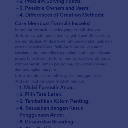
+
2. Problem Solving Points:
+
3. Possible Owners and Users:
+
4. Differences of Creation Methods:
Pemeriksaan Keselamatan:
Cara Membuat Formulir Inspeksi
Membuat formulir inspeksi yang efektif dengan
Jotform sangat mudah dan sangat dapat disesuaikan,
memungkinkan Anda memenuhi persyaratan unik dari
Pemeriksaan Peralatan:
proses inspeksi Anda. Baik Anda melakukan audit
keselamatan, pemeriksaan peralatan, atau peninjauan
properti, platform Jotform memastikan formulir Anda
Pemeriksaan Properti:
komprehensif, ramah pengguna, dan dapat diakses
dari perangkat apa pun.
Untuk membuat formulir inspeksi menggunakan
Pemeriksaan Kendaraan:
Jotform, ikuti langkah-langkah berikut:
+
1. Mulai Formulir Anda:
+
2. Pilih Tata Letak:
Audit Keamanan Pangan:
+
3. Tambahkan Kolom Penting:
+
4. Sesuaikan dengan Kasus
Penggunaan Anda:
+
5. Desain dan Branding: