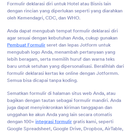
untuk rem mobil, kaca spion, lampu, dan lainnya.
Formulir deklarasi diri untuk Hotel atau Bisnis lain
Pratinjau
Anda dapat mengisi formulir di komputer, tablet,
dengan rincian yang diperlukan seperti yang diarahkan
atau ponsel cerdas mana pun, dan semua kiriman
oleh Kemendagri, CDC, dan WHO.
disimpan dengan aman di akun Jotform online Anda
- yang dapat dengan mudah ditinjau oleh Anda dan
Anda dapat mengubah tempat formulir deklarasi diri
tim Anda. Anda bahkan dapat mengubah kiriman
agar sesuai dengan kebutuhan Anda, cukup gunakan
menjadi dokumen PDF untuk diunduh atau dicetak
untuk catatan kantor Anda! Sesuaikan Formulir
Pembuat Formulir
seret dan lepas Jotform untuk
Inspeksi Kendaraan gratis ini agar sesuai dengan
mengubah logo Anda, menambah pertanyaan yang
kebutuhan Anda. Gunakan Pembuat Formulir seret
lebih beragam, serta memilih huruf dan warna teks
dan lepas kami untuk memperbarui atau
baru untuk setuhan yang dipersonalisasi. Beralihlah dari
menambahkan bidang formulir baru, sertakan logo
formulir deklarasi kertas ke online dengan Jotformm.
unik Anda, atau bahkan tambahkan bidang tanda
tangan elektronik agar petugas polisi
Semua bisa dicapai tanpa koding.
menandatangani laporan mereka. Jika Anda
menggunakan aplikasi lain untuk memantau laporan
Sematkan formulir di halaman situs web Anda, atau
inspeksi kendaraan polisi, seperti Google Sheets,
bagikan dengan tautan sebagai formulir mandiri. Anda
Google Drive, atau Dropbox, Anda dapat secara
juga dapat menyinkronkan kiriman tanggapan dan
otomatis menyinkronkan pengiriman formulir ke
unggahan ke akun Anda yang lain secara otomatis
100+ aplikasi dengan integrasi formulir gratis
JotForm. Hari-hari laporan pemeriksaan pena dan
dengan 100+
integrasi formulir
gratis kami, seperti
kertas telah berakhir - gunakan digital untuk
Google Spreadsheet, Google Drive, Dropbox, AirTable,