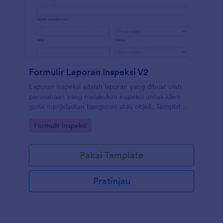
Formulir Laporan Inspeksi V2
Laporan inspeksi adalah laporan yang dibuat oleh
perusahaan yang melakukan inspeksi untuk klien
guna menjelaskan bangunan atau objek. Templat
Laporan Inspeksi Jotform gratis digunakan dan
Go to Category:
Formulir Inspeksi
mudah disesuaikan.
Pakai Template
Pratinjau