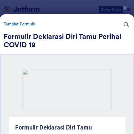
Dialog dimulai
Daftar Gratis
Templat Formulir
Formulir Deklarasi Diri Tamu Perihal
COVID 19
Kategori Templat Formulir
Templat Formulir
Formulir Inspeksi
25 Template