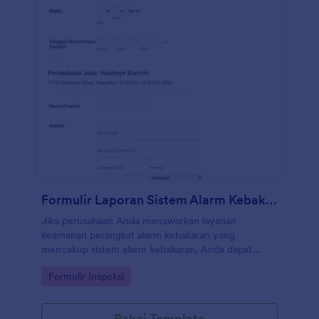
Formulir Laporan Sistem Alarm Kebakaran
Jika perusahaan Anda menawarkan layanan
keamanan perangkat alarm kebakaran yang
mencakup sistem alarm kebakaran, Anda dapat
menggunakan templat formulir laporan sistem alarm
Go to Category:
Formulir Inspeksi
kebakaran ini untuk memantau, memeriksa, menguji,
dan mengevaluasi semua perangkat sistem alarm
kebakaran yang Anda miliki. Melalui pengumpulan
Pakai Template