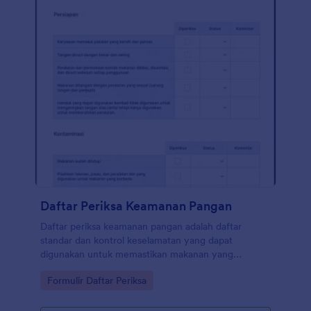
lainnya. Salin formulir ini dan segera gunakan di
Jotform!
Daftar Periksa Keamanan Pangan
Daftar periksa keamanan pangan adalah daftar
standar dan kontrol keselamatan yang dapat
digunakan untuk memastikan makanan yang
diproduksi, ditangani, dan disajikan aman untuk
Go to Category:
Formulir Daftar Periksa
dimakan.