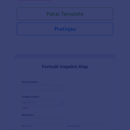
penerimaan dan pemeriksaan kendaraan yang
mencakup lampu samping, lampu kabut, lampu
Pakai Template
utama, dll. Anda dapat mengubah tempat Daftar
Periksa Penerimaan Kendaraan agar sesuai dengan
kebutuhan Anda, cukup gunakan Pembuat Formulir
Pratinjau
seret dan lepas Jotform untuk mengunggah logo
Anda, menambahkan pengumpulan informasi lebih
lanjut, serta memilih huruf dan warna teks baru
untuk sentuhan yang dipersonalisasi. Beralihlah dari
daftar periksa kertas ke online dengan Jotform.
Semua bisa dicapai tanpa koding. Anda juga dapat
menyinkronkan kiriman tanggapan dan unggahan ke
akun Anda yang lain secara otomatis dengan 100+
integrasi formulir gratis kami, seperti Google
Spreadsheet, Google Drive, Dropbox, AirTable dan
banyak lainnya. Salin formulir ini dan segera gunakan
di Jotform!