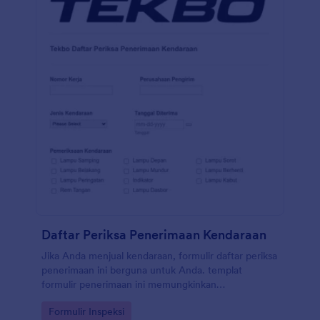
yang Anda gunakan.
Daftar Periksa Penerimaan Kendaraan
Jika Anda menjual kendaraan, formulir daftar periksa
penerimaan ini berguna untuk Anda. templat
formulir penerimaan ini memungkinkan
pengumpulan informasi seperti nomor pekerjaan,
Go to Category:
Formulir Inspeksi
perusahaan pengiriman, jenis kendaraan, tanggal