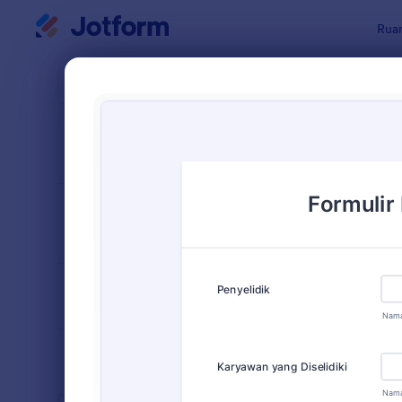
Dialog dimulai
Ruan
Templat Fo
Temp
URUTKAN DARI
Populer
115 Templa
TATA LETAK
Klasik
FORMULIR
TIPE
INDUSTRI