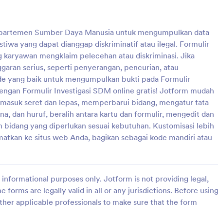
: Form Biodata Rekrutmen
: F
Pratinjau
Pratinjau
departemen Sumber Daya Manusia untuk mengumpulkan data
stiwa yang dapat dianggap diskriminatif atau ilegal. Formulir
ng karyawan mengklaim pelecehan atau diskriminasi. Jika
aran serius, seperti penyerangan, pencurian, atau
e yang baik untuk mengumpulkan bukti pada Formulir
data Rekrutmen
Form Absensi Karyawan
dengan Formulir Investigasi SDM online gratis! Jotform mudah
 untuk rekrutmen pelatihan
Form tracking absensi sales
rmasuk seret dan lepas, memperbarui bidang, mengatur tata
, dan huruf, beralih antara kartu dan formulir, mengedit dan
idang yang diperlukan sesuai kebutuhan. Kustomisasi lebih
atkan ke situs web Anda, bagikan sebagai kode mandiri atau
gory:
Go to Category:
Sumber Daya Manusia
Formulir Sumber Daya Manusia
Pakai Template
Pakai Template
informational purposes only. Jotform is not providing legal,
e forms are legally valid in all or any jurisdictions. Before usin
ther applicable professionals to make sure that the form