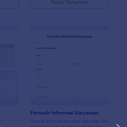
Pakai Template
nilaian Trainer
: Formulir Informasi 
Pratinjau
Formulir Informasi Karyawan
 /
Formulir informasi karyawan digunakan oleh
banyak perusahaan untuk mencatat dan