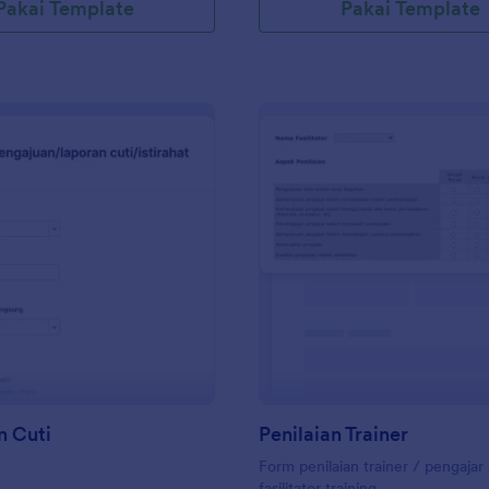
Pakai Template
Pakai Template
: Pengajuan Cuti
: Pe
Pratinjau
Pratinjau
n Cuti
Penilaian Trainer
Form penilaian trainer / pengajar
fasilitator training