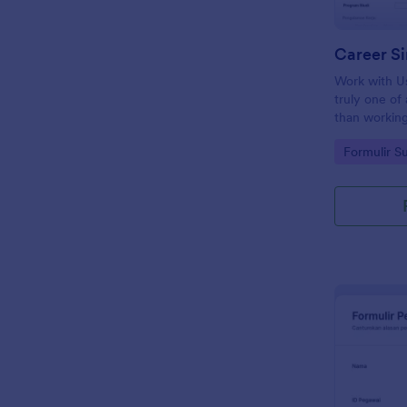
Career S
Work with Us
truly one of
than working
property dev
Go to Cate
Formulir 
be a part of
you not only
successful c
opportunity 
world