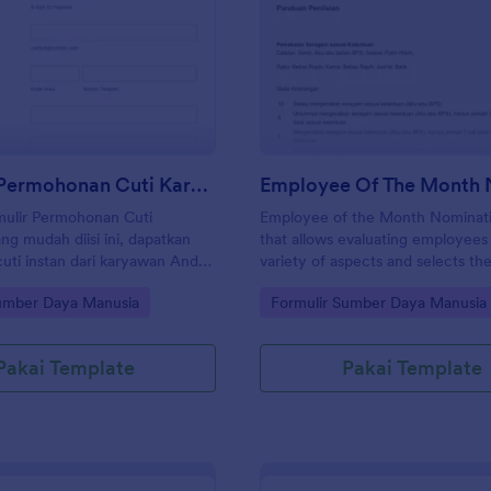
: Formulir Permohonan Cuti Karyawan
: E
Pratinjau
Pratinjau
Formulir Permohonan Cuti Karyawan
ulir Permohonan Cuti
Employee of the Month Nominat
g mudah diisi ini, dapatkan
that allows evaluating employees
uti instan dari karyawan Anda,
variety of aspects and selects th
l yang mencegah segala jenis
employee of the month.
gory:
Go to Category:
Sumber Daya Manusia
Formulir Sumber Daya Manusia
gan bidang yang
n id karyawan, informasi
 tanggal cuti, Anda dapat
Pakai Template
Pakai Template
n semua informasi yang
a perlu menindaklanjuti.
gan sampel ini dan sesuaikan
ng yang sesuai dengan struktur
nda. Semua templat formulir
cuti karyawan memiliki akses