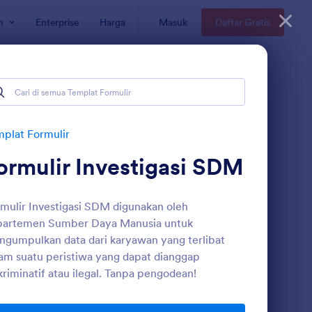
n
Enterprise
Harga
Masuk
Daftar Gratis
anusia (SDM)
plat Formulir
ormulir Investigasi SDM
mulir Investigasi SDM digunakan oleh
partemen Sumber Daya Manusia untuk
gumpulkan data dari karyawan yang terlibat
am suatu peristiwa yang dapat dianggap
rmulir Exit Interview
: Form Laporan Aktivit
Pratinjau
kriminatif atau ilegal. Tanpa pengodean!