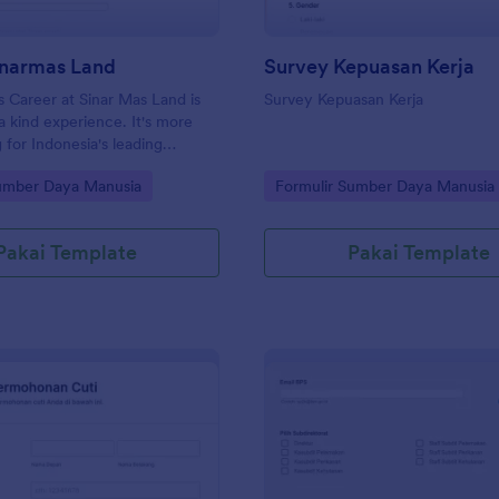
inarmas Land
Survey Kepuasan Kerja
 Career at Sinar Mas Land is
Survey Kepuasan Kerja
 a kind experience. It's more
 for Indonesia's leading
eloper; it is an opportunity to
gory:
Go to Category:
Sumber Daya Manusia
Formulir Sumber Daya Manusia
 impacting the future. We offer
 the chance to build a
areer – we offer you an
Pakai Template
Pakai Template
to make a difference in the