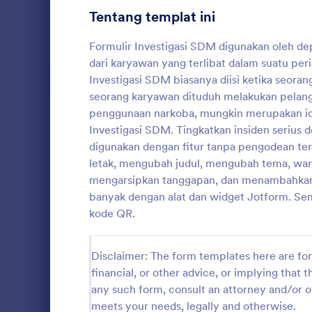
Tentang templat ini
Formulir Permainan
1
Formulir Investigasi SDM digunakan oleh 
Formulir Perawatan Kesehatan
179
dari karyawan yang terlibat dalam suatu peri
Formulir Sumber Daya Manusia
Investigasi SDM biasanya diisi ketika seora
115
seorang karyawan dituduh melakukan pelangg
Formulir Permintaan Informasi
16
penggunaan narkoba, mungkin merupakan id
Form Bio
Investigasi SDM. Tingkatkan insiden serius 
Formulir Informasi Karyawan
11
form biodata
digunakan dengan fitur tanpa pengodean te
pnbp
letak, mengubah judul, mengubah tema, warna
Formulir Aplikasi Kerja
8
mengarsipkan tanggapan, dan menambahkan b
banyak dengan alat dan widget Jotform. Sem
Formulir Evaluasi Karyawan
8
Go to Cate
Formulir 
kode QR.
Survei Kepuasan
6
Disclaimer: The form templates here are for 
Survei Sumber Daya Manusia
6
financial, or other advice, or implying that th
Formulir Laporan Insiden Karyawan
2
any such form, consult an attorney and/or o
meets your needs, legally and otherwise.