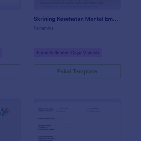
Skrining Kesehatan Mental Emosional Karyawan Pertamina
Pertamina
Go to Category:
Formulir Sumber Daya Manusia
Pakai Template