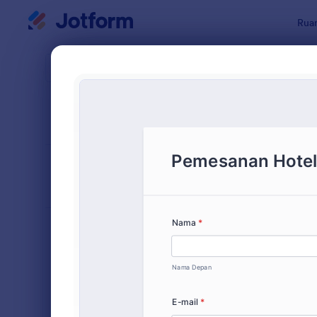
Dialog dimulai
Ruan
Templat Fo
Formu
URUTKAN DARI
Populer
9 Template
TATA LETAK
Klasik
FORMULIR
TIPE
Formulir Pemesanan
56
Formulir Pendaftaran
139