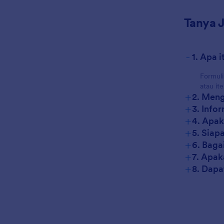
Tanya 
-
1. Apa i
Formuli
atau it
+
2. Meng
+
3. Info
+
4. Apak
+
5. Siap
+
6. Baga
+
7. Apak
+
8. Dapa