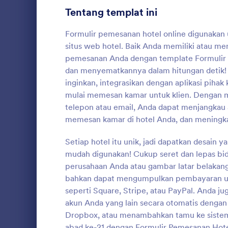
Anda juga d
Tentang templat ini
tanggapan d
Formulir Pendaftaran
8
yang lain se
Formulir pemesanan hotel online digunaka
integrasi for
Pemungutan Suara
8
situs web hotel. Baik Anda memiliki atau men
Google Drive
lainnya. Sali
pemesanan Anda dengan template Formulir 
Formulir Abstrak
10
gunakan di 
dan menyematkannya dalam hitungan detik!
inginkan, integrasikan dengan aplikasi pihak
Formulir Penilaian
1
Formulir 
mulai memesan kamar untuk klien. Dengan 
Audit
10
Fomulir rese
telepon atau email, Anda dapat menjangkau
dan mudah d
memesan kamar di hotel Anda, dan meningk
Formulir Penghargaan
7
pelanggan A
di restoran,
Setiap hotel itu unik, jadi dapatkan desain
Go to Cate
Formulir R
Perhitungan Formulir
Anda. Kumpu
8
mudah digunakan! Cukup seret dan lepas bid
seperti nama
perusahaan Anda atau gambar latar belakang
ukuran pest
Formulir Daftar Periksa
5
pun yang mu
bahkan dapat mengumpulkan pembayaran u
seperti akses
Formulir Pelatihan
seperti Square, Stripe, atau PayPal. Anda 
4
kursi booster
akun Anda yang lain secara otomatis denga
atau apa pun
Formulir Konsultasi
4
Dropbox, atau menambahkan tamu ke sistem
Jotform, form
abad ke-21 dengan Formulir Pemesanan Hote