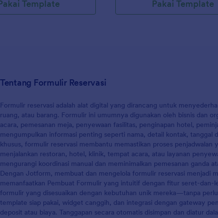
Pakai Template
Pakai Template
semua yang Anda butuhkan untu
menjadwalkan wawancara dengan
Templat ini akan meminta detail 
pelamar, lokasi wawancara, tangg
wawancara, dan komentar tambah
diperlukan.
Tentang Formulir Reservasi
Formulir reservasi adalah alat digital yang dirancang untuk menyederh
ruang, atau barang. Formulir ini umumnya digunakan oleh bisnis dan or
acara, pemesanan meja, penyewaan fasilitas, penginapan hotel, peminj
mengumpulkan informasi penting seperti nama, detail kontak, tanggal 
khusus, formulir reservasi membantu memastikan proses penjadwalan yan
menjalankan restoran, hotel, klinik, tempat acara, atau layanan penyewa
mengurangi koordinasi manual dan meminimalkan pemesanan ganda ata
Dengan Jotform, membuat dan mengelola formulir reservasi menjadi m
memanfaatkan Pembuat Formulir yang intuitif dengan fitur seret-dan
formulir yang disesuaikan dengan kebutuhan unik mereka—tanpa per
template siap pakai, widget canggih, dan integrasi dengan gateway
deposit atau biaya. Tanggapan secara otomatis disimpan dan diatur d