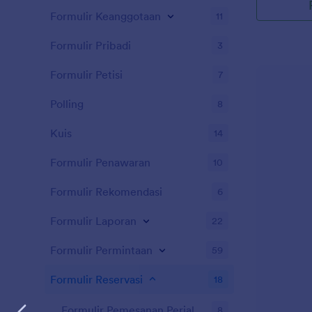
Formulir Keanggotaan
11
Formulir Pribadi
3
Formulir Petisi
7
Polling
8
Kuis
14
Formulir Penawaran
10
Formulir Rekomendasi
6
Formulir Laporan
22
Formulir Permintaan
59
Formulir Reservasi
18
Formulir Pemesanan Perjalanan
8