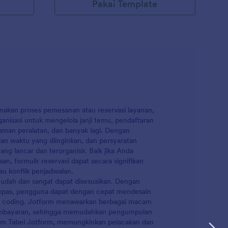
Pakai Template
k
 benar.
kontak
al
an jika
anakan proses pemesanan atau reservasi layanan,
ganisasi untuk mengelola janji temu, pendaftaran
aman peralatan, dan banyak lagi. Dengan
dan waktu yang diinginkan, dan persyaratan
g lancar dan terorganisir. Baik jika Anda
an, formulir reservasi dapat secara signifikan
u konflik penjadwalan.
udah dan sangat dapat disesuaikan. Dengan
-lepas, pengguna dapat dengan cepat mendesain
lu coding. Jotform menawarkan berbagai macam
 pembayaran, sehingga memudahkan pengumpulan
alam Tabel Jotform, memungkinkan pelacakan dan