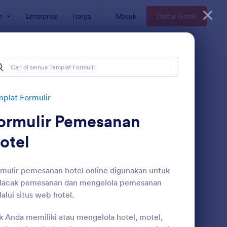
n
Enterprise
Harga
Masuk
Daftar Gratis
plat Formulir
ormulir Pemesanan
otel
mulir pemesanan hotel online digunakan untuk
lacak pemesanan dan mengelola pemesanan
rmulir Pemesanan Hotel
: Formulir Reservasi 
Pratinjau
alui situs web hotel.
k Anda memiliki atau mengelola hotel, motel,