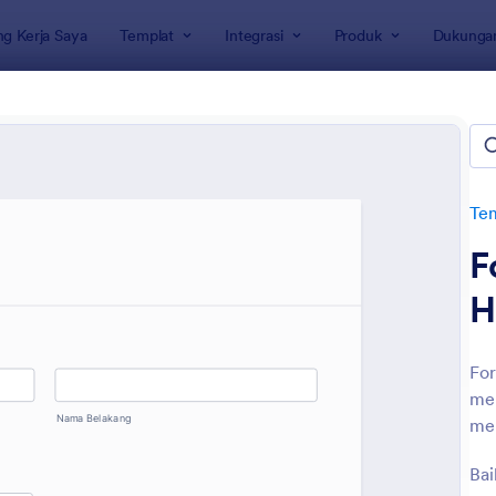
g Kerja Saya
Templat
Integrasi
Produk
Dukunga
rmulir
lir Reservasi
Tem
F
H
For
me
: Formulir Reservasi Restoran
: Fo
Pratinjau
Pratinjau
mel
Bai