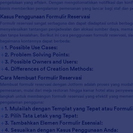
pengelolaan yang efisien. Dengan mengotomatiskan notifikasi dan konf
bisnis memberikan pengalaman pemesanan yang lancar bagi staf dan p
Kasus Penggunaan Formulir Reservasi
Formulir reservasi sangat serbaguna dan dapat diadaptasi untuk berbaga
menyelesaikan tantangan penjadwalan dan alokasi sumber daya, memas
dan tanpa kesalahan. Berikut ini cara penggunaan formulir reservasi, 
bagaimana kontennya dapat berbeda:
+
1. Possible Use Cases:
+
2. Problem Solving Points:
+
3. Possible Owners and Users:
+
4. Differences of Creation Methods:
Cara Membuat Formulir Reservasi
Membuat formulir reservasi dengan Jotform adalah proses yang mudah 
pemesanan, mulai dari meja restoran hingga kamar hotel atau penyewa
langkah untuk membangun formulir reservasi yang efektif yang meme
pengalaman pengguna:
+
1. Mulailah dengan Templat yang Tepat atau Formuli
+
2. Pilih Tata Letak yang Tepat:
+
3. Tambahkan Elemen Formulir Esensial:
+
4. Sesuaikan dengan Kasus Penggunaan Anda: