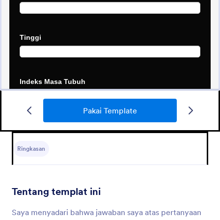
Pakai Template
Formulir Pendaftaran Sepak Bola
Pendaftaran adalah sumber kehidupan dari setiap
kompetisi olahraga, apakah itu kamp atau bermain di
Ringkasan
liga, Anda membutuhkan pemain untuk bermain. Di
situlah formulir pendaftaran sepak bola kami masuk,
Go to Category:
Formulir Olahraga
membuatnya sederhana dan cepat bagi Anda untuk
mencatat pendaftaran dan semua informasi yang
Tentang templat ini
relevan. Gunakan templat pendaftaran sepak bola ini
Pakai Template
untuk mengumpulkan informasi kontak, posisi
Saya menyadari bahwa jawaban saya atas pertanyaan
mereka bermain dan informasi kesehatan mereka.