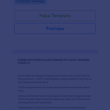
Go to Category:
Formulir Olahraga
Pakai Template
Pratinjau