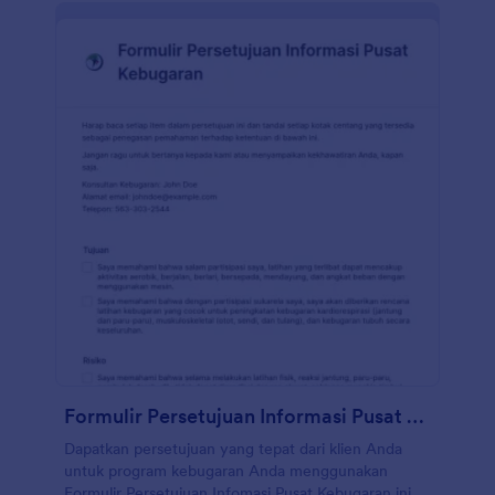
Formulir Persetujuan Informasi Pusat Kebugaran
Dapatkan persetujuan yang tepat dari klien Anda
untuk program kebugaran Anda menggunakan
Formulir Persetujuan Infomasi Pusat Kebugaran ini.