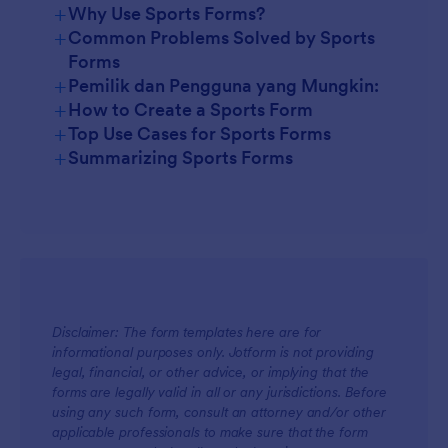
+
Why Use Sports Forms?
+
Common Problems Solved by Sports
Forms
+
Pemilik dan Pengguna yang Mungkin:
+
How to Create a Sports Form
+
Top Use Cases for Sports Forms
+
Summarizing Sports Forms
For Managers
Disclaimer: The form templates here are for
informational purposes only. Jotform is not providing
For Teams
legal, financial, or other advice, or implying that the
forms are legally valid in all or any jurisdictions. Before
using any such form, consult an attorney and/or other
applicable professionals to make sure that the form