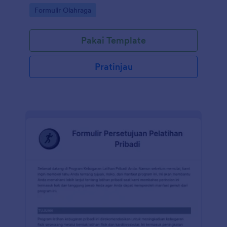
Yoga ini dan biarkan klien Anda memahami risiko dan
Go to Category:
Formulir Olahraga
manfaat yoga dan biarkan mereka menandatangani
pelepasan tanggung jawab atas cedera atau
kerusakan.
Pakai Template
Pratinjau