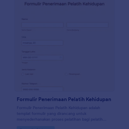
Formulir Penerimaan Pelatih Kehidupan
Formulir Penerimaan Pelatih Kehidupan adalah
templat formulir yang dirancang untuk
menyederhanakan proses pelatihan bagi pelatih
kehidupan.