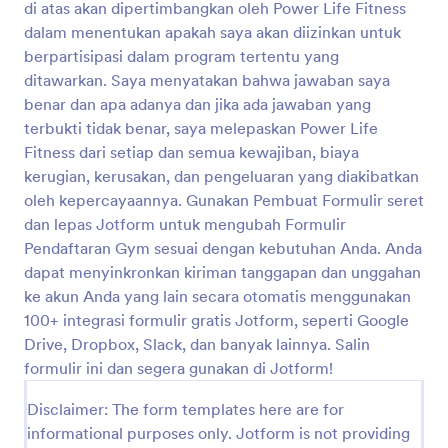
di atas akan dipertimbangkan oleh Power Life Fitness
Sehingga memudahkan Anda untuk menentukan
Pratinjau
berapa banyak pemain yang Anda miliki dan
dalam menentukan apakah saya akan diizinkan untuk
menentukan jumlah pelatih atau perlengkapan yang
berpartisipasi dalam program tertentu yang
akan Anda butuhkan. Jadikan templat formulir
ditawarkan. Saya menyatakan bahwa jawaban saya
pendaftaran sepak bola Anda menonjol bagi calon
benar dan apa adanya dan jika ada jawaban yang
pemain dengan menggunakan koleksi widget,
terbukti tidak benar, saya melepaskan Power Life
aplikasi, dan tema JotForm. Selain itu, Anda dapat
menggunakan templat formulir pendaftaran sepak
Fitness dari setiap dan semua kewajiban, biaya
bola sebagai titik awal dan menyesuaikannya agar
kerugian, kerusakan, dan pengeluaran yang diakibatkan
sesuai dengan kebutuhan Anda dengan
oleh kepercayaannya. Gunakan Pembuat Formulir seret
menggunakan Pembuat Formulir seret dan lepas
dan lepas Jotform untuk mengubah Formulir
kami - tanpa perlu pengkodean. Anda juga dapat
Pendaftaran Gym sesuai dengan kebutuhan Anda. Anda
menyinkronkan kiriman tanggapan dan unggahan ke
akun Anda yang lain dengan 100+ integrasi formulir
dapat menyinkronkan kiriman tanggapan dan unggahan
gratis kami, seperti Google Drive, Dropbox, Slack,
ke akun Anda yang lain secara otomatis menggunakan
dan banyak lainnya.
100+ integrasi formulir gratis Jotform, seperti Google
Drive, Dropbox, Slack, dan banyak lainnya. Salin
formulir ini dan segera gunakan di Jotform!
Disclaimer: The form templates here are for
informational purposes only. Jotform is not providing