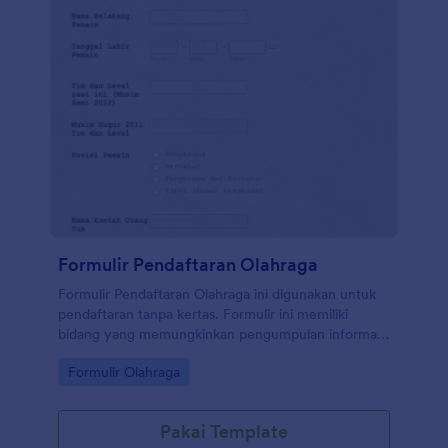
Formulir Pendaftaran Olahraga
Formulir Pendaftaran Olahraga ini digunakan untuk
pendaftaran tanpa kertas. Formulir ini memiliki
bidang yang memungkinkan pengumpulan informasi
dasar atlet, bidang keahlian dan ketersediaan, serta
Go to Category:
Formulir Olahraga
informasi kontak orang tua atlet. Tanap perlu
pengkodean - gunakan Pembuat Formulir gratis kami
untuk mengubah Formulir Pendaftaran Olahraga
Pakai Template
agar sesuai dengan kebutuhan Anda. Sematkan