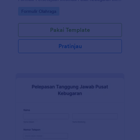
Ubah templat sesuai keinginan Anda dengan
Go to Category:
Formulir Olahraga
perancang formulir tingkat lanjut atau cukup dengan
pembangun formulir. Manfaatkan alat-alat ini secara
gratis di Jotform!
Pakai Template
Pratinjau