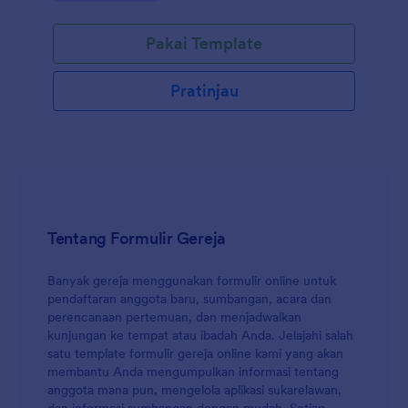
Anda dari setiap dan semua tanggung jawab atas
paparan atau kerugian yang tidak disengaja karena
Pakai Template
Covid-19. Untuk menambahkan pernyataan baru,
unggah logo Anda, atau mengubah desain Formulir
hanya dengan beberapa klik menggunakan Pembuat
Pratinjau
Formulir kami yang mudah digunakan - cukup seret
dan lepas, dalam waktu singkat formulir Anda akan
seperti yang Anda inginkan. Dan Anda juga dapat
mengirim tanggapan formulir ke akun Anda yang lain
secara otomatis dengan 100+ integrasi formulir kami,
seperti Google Drive, Dropbox, dan lainnya.
Tentang Formulir Gereja
Banyak gereja menggunakan formulir online untuk
pendaftaran anggota baru, sumbangan, acara dan
perencanaan pertemuan, dan menjadwalkan
kunjungan ke tempat atau ibadah Anda. Jelajahi salah
satu template formulir gereja online kami yang akan
membantu Anda mengumpulkan informasi tentang
anggota mana pun, mengelola aplikasi sukarelawan,