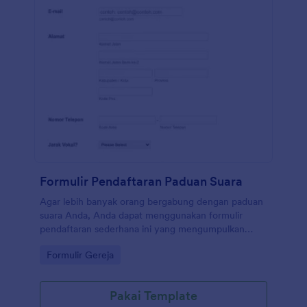
Formulir Pendaftaran Paduan Suara
Agar lebih banyak orang bergabung dengan paduan
suara Anda, Anda dapat menggunakan formulir
pendaftaran sederhana ini yang mengumpulkan
informasi pribadi dan kontak pelamar dengan
Go to Category:
Formulir Gereja
jangkauan vokal mereka. Ini akan memungkinkan
Anda untuk mengkategorikan pelamar berdasarkan
nada vokal mereka dan mengelola pelatihan dengan
Pakai Template
lebih baik. Anda dapat menyesuaikan templat