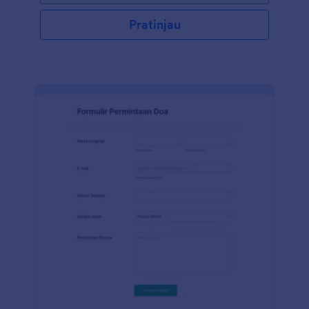
melalui berbagai alat dan integrasi Jotform,
menambahkan logo Anda, memasukkan konten
Pratinjau
visual dan informatif Anda, mengumpulkan
dokumen, mengubah warna, huruf, latar belakang
dan menyematkan formulir ke situs web Anda atau
menggunakannya sebagai formulir mandiri. Gunakan
Pembuat Formulir seret dan lepas kami untuk
mengubah Formulir Pendaftaran Paduan Suara
sesuai dengan kebutuhan Anda. Anda juga dapat
menyinkronkan kiriman tanggapan dan unggahan ke
akun Anda yang lain secarat otomotis dengan 100+
integrasi formulir gratis kami, seperti Google Drive,
Dropbox, Slack, dan banyak lainnya. Salin formulir ini
dan segera gunakan di Jotform!