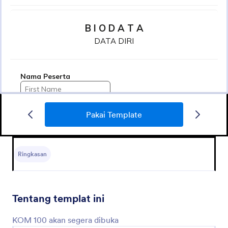
Pakai Template
Pendataan Anggota Jemaat
Pendataan Anggota Jemaat EbenHeazer Balikpapan
2022
Ringkasan
Go to Category:
Formulir Gereja
Tentang templat ini
Pakai Template
KOM 100 akan segera dibuka