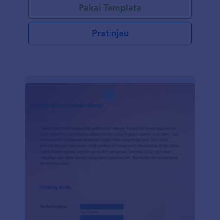
Pakai Template
Balik Kunjungan Gereja kami untuk mendapatkan
umpan balik instan secara online. Buat formulir
umpan balik kunjungan gereja dengan mudah
Pratinjau
menggunakan templat gratis kami yang dapat
disesuaikan. Yang harus Anda lakukan adalah
gunakan Pembuat Formulir seret dan lepas kami
untuk menyesuaikan pertanyaan atau menambah
atau mengubah widget untuk mengumpulkan
informasi dengan cara yang berbeda. Jika Anda
ingin mengirim tanggapan ke akun Anda yang lain,
seperti Dropbox, Google Drive, atau Copy, lakukan
secara otomatis dengan integrasi formulir JotForm.
Atau, jika Anda ingin menganalisis hasil survei Anda,
buat laporan Jotform gratis! Baik Anda seorang
pengunjung gereja, pemimpin gereja pemuda, atau
pemimpin organisasi keagamaan, gunakan Formulir
Umpan Balik Kunjungan Gereja online kami untuk
mengumpulkan umpan balik tentang gereja Anda.
Hanya perlu beberapa menit untuk menyiapkan dan
akan memberi Anda semua informasi yang Anda
butuhkan untuk membuat layanan Anda lebih baik.