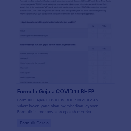
Formulir Gejala COVID 19 BHFP
Formulir Gejala COVID-19 BHFP ini diisi oleh
sukarelawan yang akan memberikan layanan.
Formulir ini menanyakan apakah mereka
menunjukan gejala virus corona dan apakah mereka
Go to Category:
Formulir Gereja
telah kontak dekat dengan seseorang yang telah
didiagnosis dengan Covid-19 atau bepergian ke luar