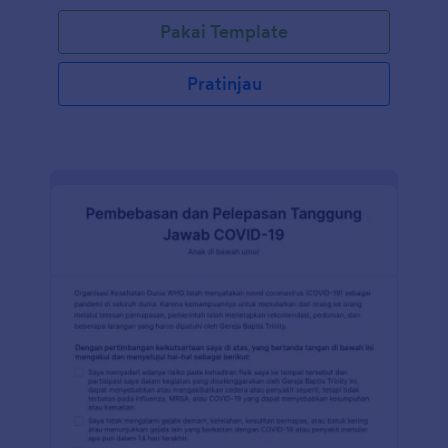
negeri. Dengan formulir ini, sukarelawan dapat
Pakai Template
mengambil pencegahan dalam penyebaran Covid-19
di komunitas. Gunakan Pembuat Formulir seret dan
lepas kami untuk mengubah Formulir Gejala Covid-
Pratinjau
19 BHFP agar sesuai dengan kebutuhan Anda,
sematkan formulir di halaman situs web Anda, atau
bagikan dengan tautan sebagai formulir mandiri.
Anda juga dapat menyinkronkan kiriman tanggapan
ke akun Anda yang lain secara otomatis dengan
100+ integrasi formulir gratis kami, seperti Google
Drive, Dropbox, Slack, dan banyak lainnya. Salin
formulir ini dan segera gunakan di Jotform!