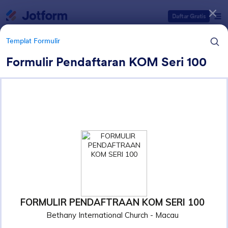
Dialog dimulai
Daftar Gratis
Templat Formulir
Formulir Pendaftaran KOM Seri 100
Kategori Templat Formulir
Templat Formulir
Formulir Gereja
11 Template