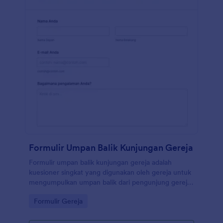
Formulir Umpan Balik Kunjungan Gereja
Formulir umpan balik kunjungan gereja adalah
kuesioner singkat yang digunakan oleh gereja untuk
mengumpulkan umpan balik dari pengunjung gereja
tentang pengalaman mereka selama kebaktian atau
Go to Category:
Formulir Gereja
acara terkait gereja lainnya. Baik Anda seorang
pendeta, pemimpin organisasi keagamaan, atau
anggota tim ibadah, gunakanlah Formulir Umpan