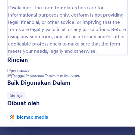
Pratinjau
Disclaimer: The form templates here are for
informational purposes only. Jotform is not providing
legal, financial, or other advice, or implying that the
forms are legally valid in all or any jurisdictions. Before
using any such form, consult an attorney and/or other
applicable professionals to make sure that the form
meets your needs, legally and otherwise.
Rincian
85
Salinan
Tanggal Pembaruan Terakhir:
12 Mei 2026
Baik Digunakan Dalam
Buka Kategori:
Gereja
Dibuat oleh
bicmac.media
Akhir dialog