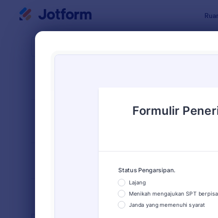
Dialog dimulai
Ruan
Templat Fo
Templ
URUTKAN DARI
Populer
1 Template
TATA LETAK
Klasik
FORMULIR
TIPE
INDUSTRI