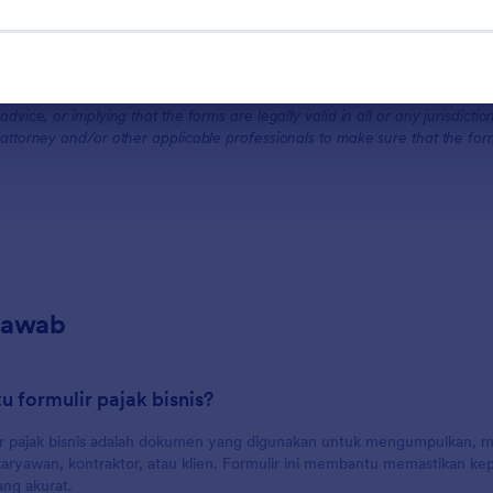
For Customers
Disclaimer: The form templates here are for informational purposes only. J
advice, or implying that the forms are legally valid in all or any jurisdict
attorney and/or other applicable professionals to make sure that the fo
Jawab
tu formulir pajak bisnis?
r pajak bisnis adalah dokumen yang digunakan untuk mengumpulkan, mel
 karyawan, kontraktor, atau klien. Formulir ini membantu memastikan ke
ang akurat.