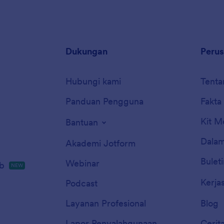
Dukungan
Peru
Hubungi kami
Tenta
Panduan Pengguna
Fakta
Kit M
Bantuan
Dalam
Akademi Jotform
Buleti
Webinar
b
NEW
Kerja
Podcast
Layanan Profesional
Blog
Lapor Penyalahgunaan
Cerit