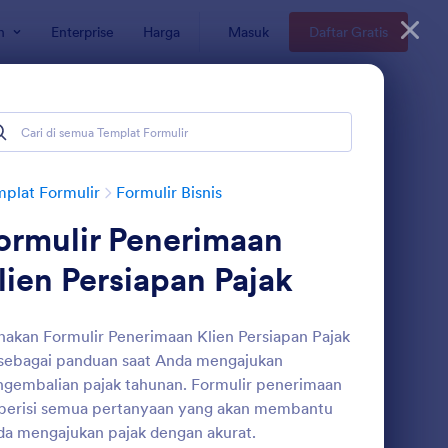
n
Enterprise
Harga
Masuk
Daftar Gratis
plat Formulir
Formulir Bisnis
ormulir Penerimaan
lien Persiapan Pajak
akan Formulir Penerimaan Klien Persiapan Pajak
 sebagai panduan saat Anda mengajukan
gembalian pajak tahunan. Formulir penerimaan
 berisi semua pertanyaan yang akan membantu
a mengajukan pajak dengan akurat.