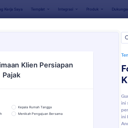
g Kerja Saya
Templat
Integrasi
Produk
Dukunga
rmulir
Formulir Bisnis
ate Formulir Pajak
Tem
F
K
Gun
ini
: Formulir Penerimaan Klien Persiapan Pajak
Pratinjau
pen
ini
And