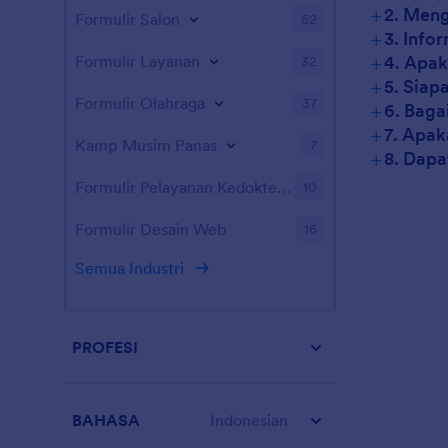
+
2. Meng
Formulir Salon
52
+
3. Info
+
Formulir Layanan
4. Apak
32
+
5. Siap
Formulir Olahraga
37
+
6. Baga
+
7. Apak
Kamp Musim Panas
7
+
8. Dapa
Formulir Pelayanan Kedokteran Hewan
10
Formulir Desain Web
16
Semua Industri
PROFESI
BAHASA
Indonesian