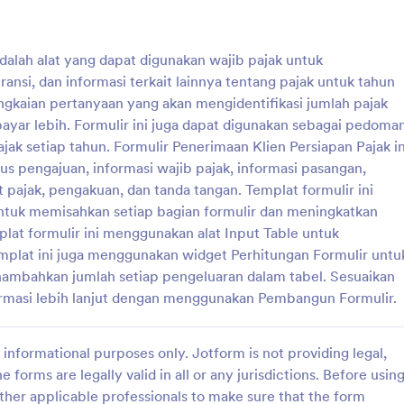
informasi dari klien Anda, terima informasi pajak secara online denga
Mulailah dengan memilih templat formulir di bawah ini dan menyesuai
Anda. Kemudian bagikan formulir tersebut atau sematkan di situs web An
dalah alat yang dapat digunakan wajib pajak untuk
komputer apa pun. Tanggapan disimpan di akun Jotform Anda yang a
ansi, dan informasi terkait lainnya tentang pajak untuk tahun
profesional secara otomatis.
rangkaian pertanyaan yang akan mengidentifikasi jumlah pajak
Pilih template formulir pajak di bawah ini dan sesuaikan dalam hitung
ayar lebih. Formulir ini juga dapat digunakan sebagai pedoma
lepas kami. Unggah logo perusahaan Anda, tambahkan lebih banyak 
atau tanda tangan elektronik, menerima pembayaran melalui 30+ pemro
ak setiap tahun. Formulir Penerimaan Klien Persiapan Pajak in
Setelah Anda mulai mengumpulkan tanggapan, Anda dapat melacaknya d
us pengajuan, informasi wajib pajak, informasi pasangan,
menyinkronkannya ke akun Anda yang lain dengan 100+ integrasi terma
 pajak, pengakuan, dan tanda tangan. Templat formulir ini
Sederhanakan cara Anda mengumpulkan dokumen pajak dengan Formuli
+
tuk memisahkan setiap bagian formulir dan meningkatkan
Why Use Tax Forms?
+
at formulir ini menggunakan alat Input Table untuk
Common Problems Solved by Tax Forms
+
mplat ini juga menggunakan widget Perhitungan Formulir untu
Pemilik dan Pengguna yang Mungkin:
+
ambahkan jumlah setiap pengeluaran dalam tabel. Sesuaikan
How to Create a Tax Form
+
ormasi lebih lanjut dengan menggunakan Pembangun Formulir.
Top Use Cases for Tax Forms
+
Summarizing Tax Forms
For Managers
informational purposes only. Jotform is not providing legal,
e forms are legally valid in all or any jurisdictions. Before usin
For Teams
ther applicable professionals to make sure that the form