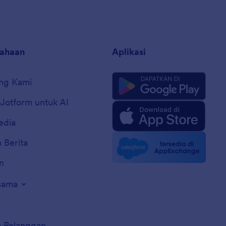
sahaan
Aplikasi
ng Kami
 Jotform untuk AI
edia
 Berita
n
sama
a Pelanggan