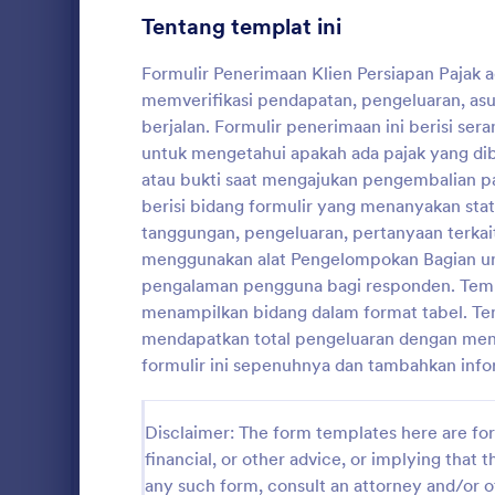
Tentang templat ini
Formulir Laporan Insiden Karyawan
2
Formulir Penerimaan Klien Persiapan Pajak a
Survei Bisnis
1
memverifikasi pendapatan, pengeluaran, asur
berjalan. Formulir penerimaan ini berisi se
Formulir Rapat
1
untuk mengetahui apakah ada pajak yang dib
Formulir Pajak
1
atau bukti saat mengajukan pengembalian paj
berisi bidang formulir yang menanyakan stat
Formulir Permintaan Transportasi
1
tanggungan, pengeluaran, pertanyaan terkait
menggunakan alat Pengelompokan Bagian un
Formulir Amal
13
pengalaman pengguna bagi responden. Templ
menampilkan bidang dalam format tabel. Te
Formulir Gereja
16
mendapatkan total pengeluaran dengan men
Formulir Layanan Pelanggan
20
formulir ini sepenuhnya dan tambahkan inf
Formulir E-niaga
26
Disclaimer: The form templates here are for 
Formulir Pendidikan
234
financial, or other advice, or implying that th
any such form, consult an attorney and/or o