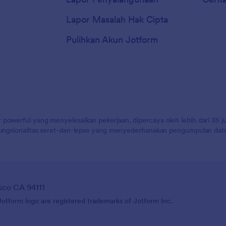
Lapor Masalah Hak Cipta
Pulihkan Akun Jotform
 powerful yang menyelesaikan pekerjaan, dipercaya oleh lebih dari 35 j
 fungsionalitas seret-dan-lepas yang menyederhanakan pengumpulan data,
sco CA 94111
tform logo are registered trademarks of Jotform Inc.