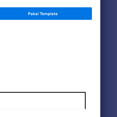
Pakai Template
ajak resmi atau akuntan yang mengumpulkan