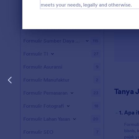
Formulir Hiburan
38
meets your needs, legally and otherwise.
Formulir Permainan
1
Formulir Perawatan Kesehatan
179
Akhir dialog
Formulir Sumber Daya Manusia
115
Formulir TI
27
Formulir Asuransi
9
Formulir Manufaktur
2
Tanya 
Formulir Pemasaran
23
Formulir Fotografi
18
-
1. Apa i
Formulir Lahan Yasan
20
Formuli
bisnis,
Formulir SEO
7
pajak y