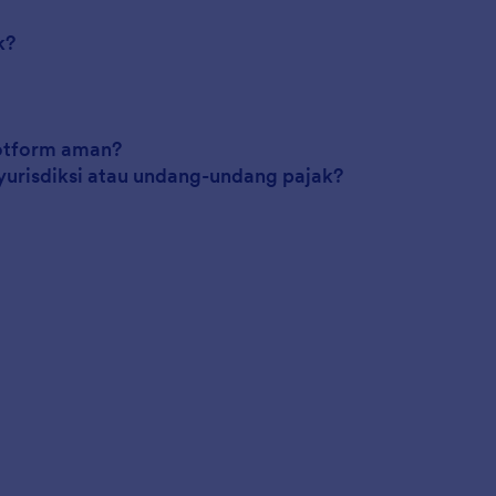
k?
Jotform aman?
 yurisdiksi atau undang-undang pajak?