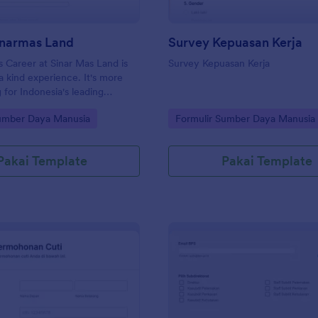
inarmas Land
Survey Kepuasan Kerja
 Career at Sinar Mas Land is
Survey Kepuasan Kerja
 a kind experience. It's more
 for Indonesia's leading
eloper; it is an opportunity to
gory:
Go to Category:
Sumber Daya Manusia
Formulir Sumber Daya Manusia
 impacting the future. We offer
 the chance to build a
areer – we offer you an
Pakai Template
Pakai Template
to make a difference in the