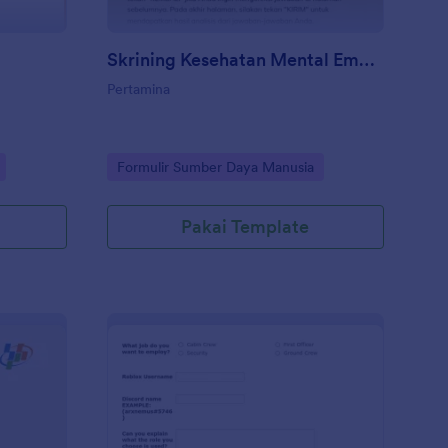
Skrining Kesehatan Mental Emosional Karyawan Pertamina
Pertamina
Go to Category:
Formulir Sumber Daya Manusia
Pakai Template