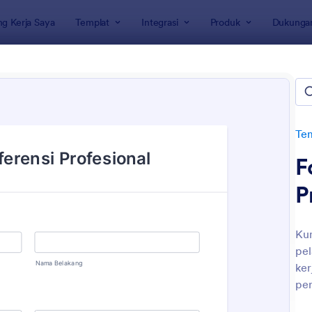
g Kerja Saya
Templat
Integrasi
Produk
Dukunga
rmulir
late Formulir Sumber Daya M
te
Tem
F
P
Kum
pel
: Employee Recruitment Form In Indonesian
: Fo
Pratinjau
Pratinjau
ker
per