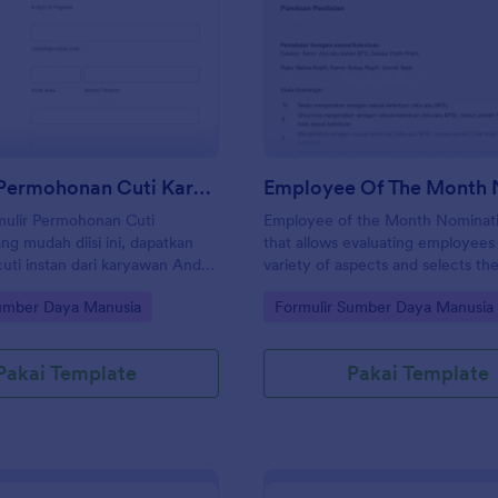
: Formulir Permohonan Cuti Karyawan
: E
Pratinjau
Pratinjau
Formulir Permohonan Cuti Karyawan
ulir Permohonan Cuti
Employee of the Month Nominat
g mudah diisi ini, dapatkan
that allows evaluating employees
uti instan dari karyawan Anda,
variety of aspects and selects th
l yang mencegah segala jenis
employee of the month.
gory:
Go to Category:
Sumber Daya Manusia
Formulir Sumber Daya Manusia
gan bidang yang
n id karyawan, informasi
 tanggal cuti, Anda dapat
Pakai Template
Pakai Template
n semua informasi yang
a perlu menindaklanjuti.
gan sampel ini dan sesuaikan
ng yang sesuai dengan struktur
nda. Semua templat formulir
cuti karyawan memiliki akses