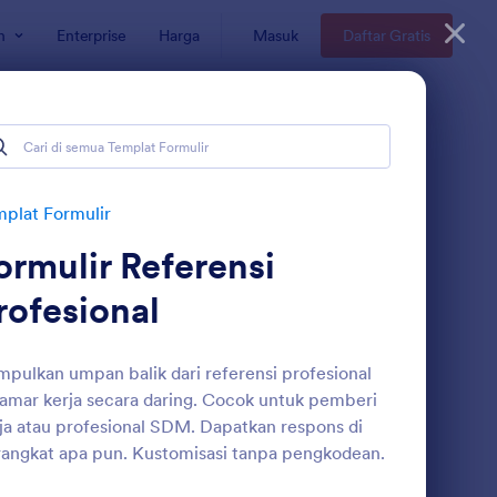
n
Enterprise
Harga
Masuk
Daftar Gratis
anusia (SDM)
plat Formulir
ormulir Referensi
rofesional
pulkan umpan balik dari referensi profesional
amar kerja secara daring. Cocok untuk pemberi
rmulir Exit Interview
: Form Laporan Aktivit
Pratinjau
ja atau profesional SDM. Dapatkan respons di
angkat apa pun. Kustomisasi tanpa pengkodean.