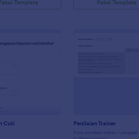
Pakai Template
Pakai Template
: Pengajuan Cuti
: Pe
Pratinjau
Pratinjau
n Cuti
Penilaian Trainer
Form penilaian trainer / pengajar
fasilitator training