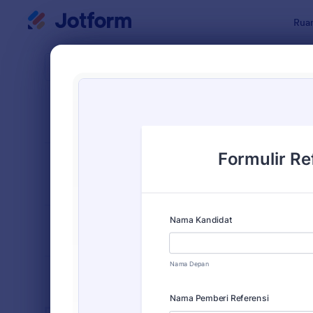
Dialog dimulai
Ruan
Templat Fo
Temp
URUTKAN DARI
Populer
115 Templa
TATA LETAK
Klasik
FORMULIR
TIPE
INDUSTRI