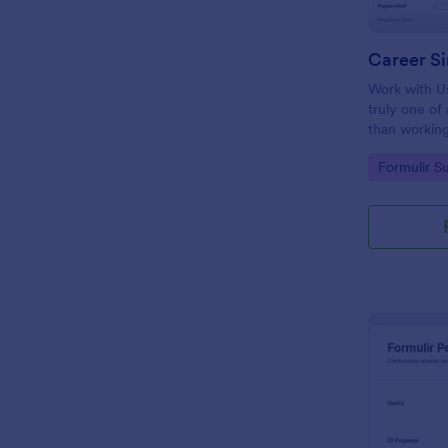
Career S
Work with Us
truly one of
than working
property dev
Go to Cate
Formulir 
be a part of
you not only
successful c
opportunity 
world