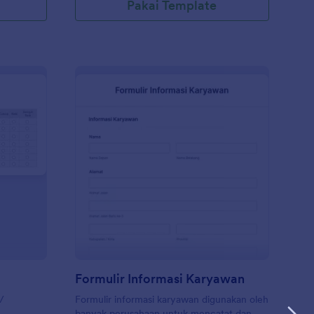
Pakai Template
nilaian Trainer
: Formulir Informasi 
Pratinjau
Formulir Informasi Karyawan
 /
Formulir informasi karyawan digunakan oleh
banyak perusahaan untuk mencatat dan