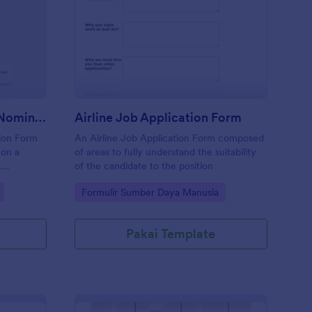
mployee Of The Month Nomination Form In Indonesian
: Airline Job Applicat
Pratinjau
Employee Of The Month Nomination Form In Indonesian
Airline Job Application Form
ion Form
An Airline Job Application Form composed
 on a
of areas to fully understand the suitability
e
of the candidate to the position
Go to Category:
Formulir Sumber Daya Manusia
Pakai Template