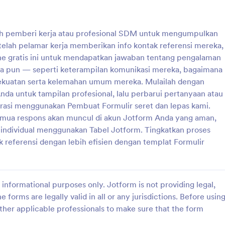
: Form Biodata Rekrutmen
: F
Pratinjau
Pratinjau
leh pemberi kerja atau profesional SDM untuk mengumpulkan
etelah pelamar kerja memberikan info kontak referensi mereka,
line gratis ini untuk mendapatkan jawaban tentang pengalaman
pa pun — seperti keterampilan komunikasi mereka, bagaimana
ekuatan serta kelemahan umum mereka. Mulailah dengan
data Rekrutmen
Form Absensi Karyawan
a untuk tampilan profesional, lalu perbarui pertanyaan atau
 untuk rekrutmen pelatihan
Form tracking absensi sales
rasi menggunakan Pembuat Formulir seret dan lepas kami.
emua respons akan muncul di akun Jotform Anda yang aman,
u individual menggunakan Tabel Jotform. Tingkatkan proses
referensi dengan lebih efisien dengan templat Formulir
gory:
Go to Category:
Sumber Daya Manusia
Formulir Sumber Daya Manusia
Pakai Template
Pakai Template
informational purposes only. Jotform is not providing legal,
e forms are legally valid in all or any jurisdictions. Before usin
ther applicable professionals to make sure that the form