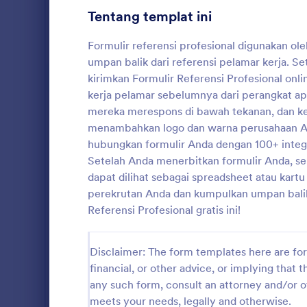
Tentang templat ini
Formulir Permainan
1
Formulir referensi profesional digunakan o
Formulir Perawatan Kesehatan
179
umpan balik dari referensi pelamar kerja. S
Formulir Sumber Daya Manusia
kirimkan Formulir Referensi Profesional on
115
kerja pelamar sebelumnya dari perangkat a
Formulir Permintaan Informasi
16
mereka merespons di bawah tekanan, dan k
Form Bio
menambahkan logo dan warna perusahaan And
Formulir Informasi Karyawan
11
form biodata
hubungkan formulir Anda dengan 100+ integ
pnbp
Setelah Anda menerbitkan formulir Anda, s
Formulir Aplikasi Kerja
8
dapat dilihat sebagai spreadsheet atau kart
perekrutan Anda dan kumpulkan umpan balik 
Formulir Evaluasi Karyawan
8
Go to Cate
Formulir 
Referensi Profesional gratis ini!
Survei Kepuasan
6
Disclaimer: The form templates here are for 
Survei Sumber Daya Manusia
6
financial, or other advice, or implying that th
Formulir Laporan Insiden Karyawan
2
any such form, consult an attorney and/or o
meets your needs, legally and otherwise.