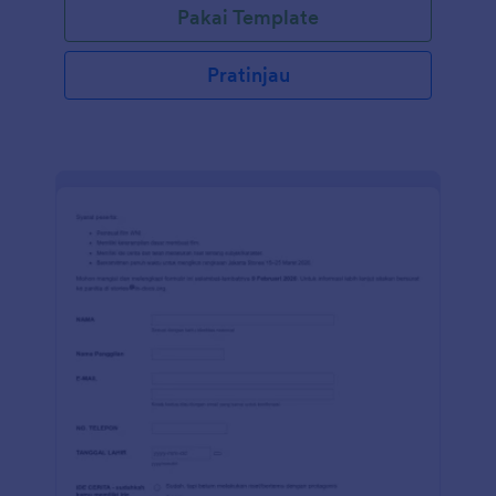
Pakai Template
sesuai dengan kebutuhan Anda. Anda juga dapat
menyinkronkan kiriman tanggapan dan unggahan ke
akun Ada yang lain secara otomatis dengan 100+
Pratinjau
integrasi formulir gratis kami, seperti Google Drive,
Dropbox, Slack dan banyak lainnya. Salin formulir ini
dan gunakan segera di Jotform!