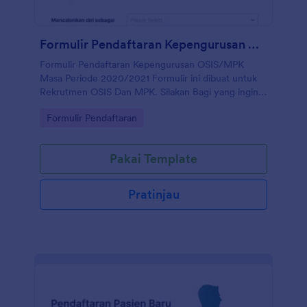
Keanggotaan Klub Anda akan menyederhanakan
proses pendaftaran, mempermudah perekrutan, dan
meningkatkan keanggotaan - semuanya sekaligus!
Formulir Pendaftaran Kepengurusan OSIS/MPK Masa Periode 2020/2021
Formulir Pendaftaran Kepengurusan OSIS/MPK
Masa Periode 2020/2021 Formulir ini dibuat untuk
Rekrutmen OSIS Dan MPK. Silakan Bagi yang ingin
memakainya bisa memakainya.
Go to Category:
Formulir Pendaftaran
Pakai Template
Pratinjau