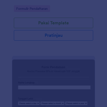
Go to Category:
Formulir Pendaftaran
Pakai Template
Pratinjau