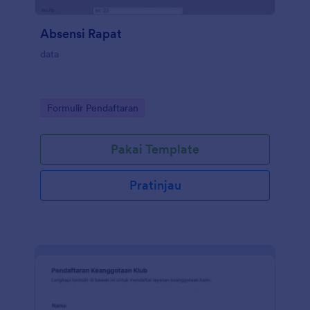
Absensi Rapat
data
Go to Category:
Formulir Pendaftaran
Pakai Template
Pratinjau