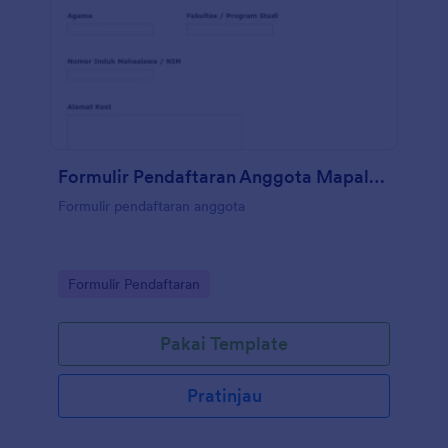
Formulir Pendaftaran Anggota Mapala Satria UMP
Formulir pendaftaran anggota
Go to Category:
Formulir Pendaftaran
Pakai Template
Pratinjau