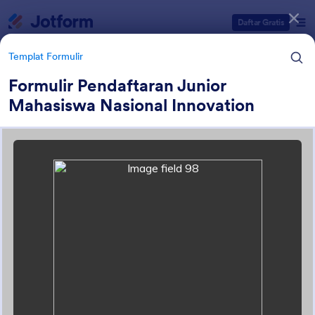
Dialog dimulai
Daftar Gratis
Templat Formulir
Formulir Pendaftaran Junior
Mahasiswa Nasional Innovation
Kategori Templat Formulir
Templat Formulir
Formulir Pendaftaran
Penawaran Jotform 140 Formulir Pendaftaran