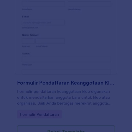
Formulir Pendaftaran Keanggotaan Klub
Formulir pendaftaran keanggotaan klub digunakan
untuk mendaftarkan anggota baru untuk klub atau
organisasi. Baik Anda bertugas merekrut anggota
untuk klub sosial, klub layanan komunitas, klub
Go to Category:
Formulir Pendaftaran
olahraga, atau klub improvisasi, Formulir Pendaftaran
Keanggotaan Klub online gratis ini akan
mempercepat proses pendaftaran dan memudahkan
Pakai Template