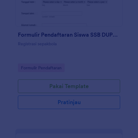
Formulir Pendaftaran Siswa SSB DUPFOC CIMAHI 2019 Final
Registrasi sepakbola
Go to Category:
Formulir Pendaftaran
Pakai Template
Pratinjau