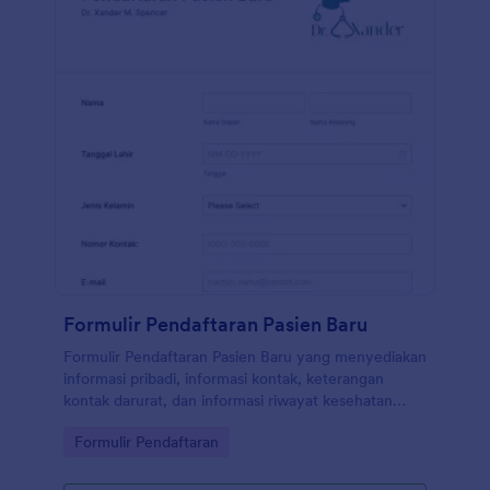
Formulir Pendaftaran Pasien Baru
Formulir Pendaftaran Pasien Baru yang menyediakan
informasi pribadi, informasi kontak, keterangan
kontak darurat, dan informasi riwayat kesehatan
memungkinkan Anda untuk mendapatkan proses
Go to Category:
Formulir Pendaftaran
pendaftaran yang lebih mudah dan lebih cepat.
Gunakan Pembuat Formulir seret dan lepas kami
untuk mengubah Formulir Pendaftaran Pasien Baru