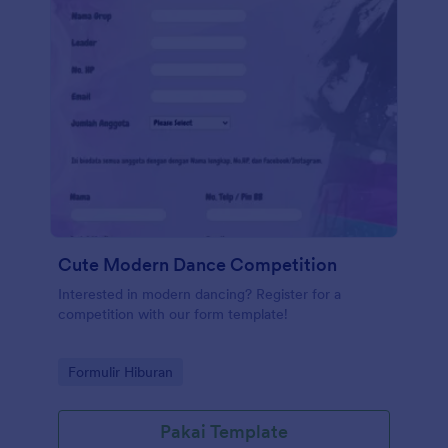
Cute Modern Dance Competition
Interested in modern dancing? Register for a
competition with our form template!
Go to Category:
Formulir Hiburan
Pakai Template