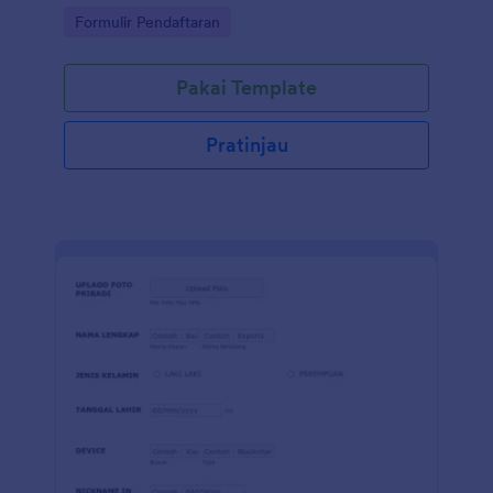
Go to Category:
Formulir Pendaftaran
Pakai Template
Pratinjau