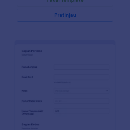
pendaftaran untuk klub Anda. Cukup sesuaikan
formulir ini agar cocok dengan klub Anda,
publikasikan secara online, dan Anda akan lebih
Pratinjau
mudah merekrut anggota baru! Pendaftaran akan
dikirim ke akun Jotform Anda yang aman, yang
mudah diakses oleh Anda dan kolega Anda di
perangkat apa pun. Klub Anda sama uniknya dengan
semua anggotanya, jadi mengapa tidak membuat
Formulir Pendaftaran Keanggotaan Klub Anda juga
unik? Pembuat Formulir kami sangat mudah dengan
seret dan lepas memungkinkan Anda menambahkan
bidang formulir, mengatur ulang desain templat,
mengubah huruf dan warna, dan mengunggah logo
klub Anda tanpa pengkodean apa pun. Anda bahkan
dapat mengintegrasikan formulir dengan aplikasi
online favorit Anda, seperti Google Drive, Dropbox,
dan Slack, untuk langsung mengirim kiriman ke akun
tersebut. Perlu memungut biaya keanggotaan?
Cukup tautkan formulir Anda ke pemroses
pembayaran pilihan Anda - Jotform menawarkan
integrasi dengan lebih dari 30 gateway pembayaran,
termasuk Square dan PayPal. Setelah dipublikasikan
di situs klub Anda, Formulir Pendaftaran