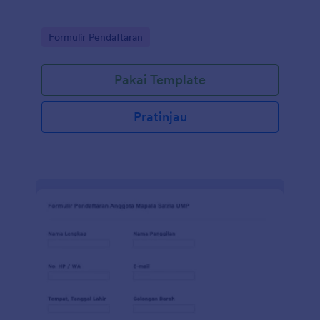
Go to Category:
Formulir Pendaftaran
Pakai Template
Pratinjau