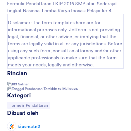
Formulir Pendaftaran LKIP 2016 SMP atau Sederajat
Pratinjau
tingkat Nasional Lomba Karya Inovasi Pelajar ke-4
Disclaimer: The form templates here are for
informational purposes only. Jotform is not providing
legal, financial, or other advice, or implying that the
forms are legally valid in all or any jurisdictions. Before
using any such form, consult an attorney and/or other
applicable professionals to make sure that the form
meets your needs, legally and otherwise.
Rincian
189
Salinan
Tanggal Pembaruan Terakhir:
12 Mei 2026
Kategori
Buka Kategori:
Formulir Pendaftaran
Dibuat oleh
lkipsmatn2