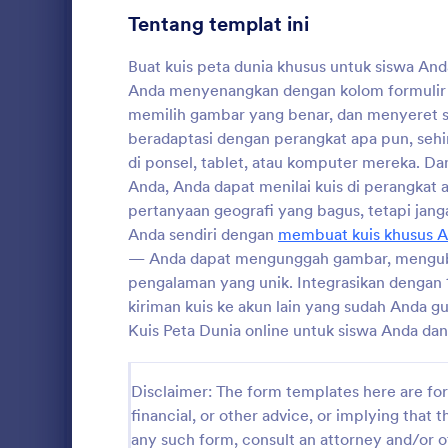
Tentang templat ini
Formulir Pendaftaran Mahasiswa
14
Buat kuis peta dunia khusus untuk siswa Anda
Formulir Pendaftaran Sekolah
13
Anda menyenangkan dengan kolom formulir i
memilih gambar yang benar, dan menyeret s
Formulir Evaluasi Guru
5
beradaptasi dengan perangkat apa pun, se
Formulir Administrasi
4
di ponsel, tablet, atau komputer mereka. D
IQ Test I
Anda, Anda dapat menilai kuis di perangkat
Formulir K-12
4
Here is an I
pertanyaan geografi yang bagus, tetapi j
countdown.
Anda sendiri dengan
membuat kuis khusus A
Formulir Evaluasi Sekolah
3
— Anda dapat mengunggah gambar, menguba
pengalaman yang unik. Integrasikan dengan 
Formulir Aplikasi Beasiswa
3
Go to Cate
Formulir P
kiriman kuis ke akun lain yang sudah Anda g
Formulir Ujian
2
Kuis Peta Dunia online untuk siswa Anda da
Formulir Umpan Balik Orang Tua
2
Disclaimer: The form templates here are for 
Formulir Enrol Siswa
2
financial, or other advice, or implying that th
any such form, consult an attorney and/or o