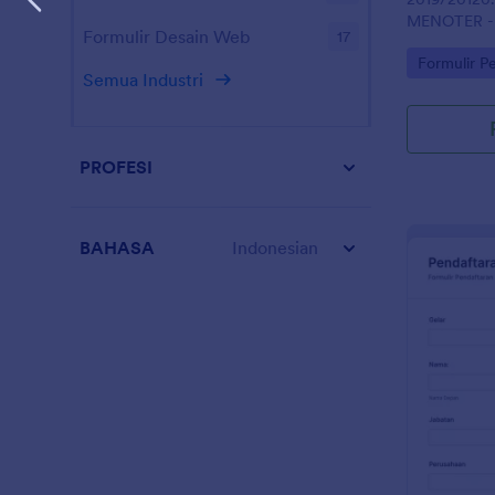
MENOTER -
Formulir Desain Web
17
UNIVERSIT
Go to Cate
Formulir Pe
Semua Industri
PROFESI
BAHASA
Indonesian