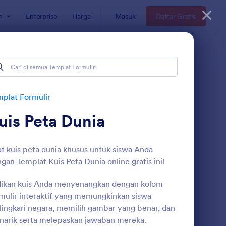
n
Enterprise
Harga
Masuk
Daftar Gratis
plat Formulir
uis Peta Dunia
t kuis peta dunia khusus untuk siswa Anda
gan Templat Kuis Peta Dunia online gratis ini!
dikan kuis Anda menyenangkan dengan kolom
rmulir Ppdb Sma Negeri 1 Bojong
: Absensi Siswa
Pratinjau
mulir interaktif yang memungkinkan siswa
ingkari negara, memilih gambar yang benar, dan
arik serta melepaskan jawaban mereka.