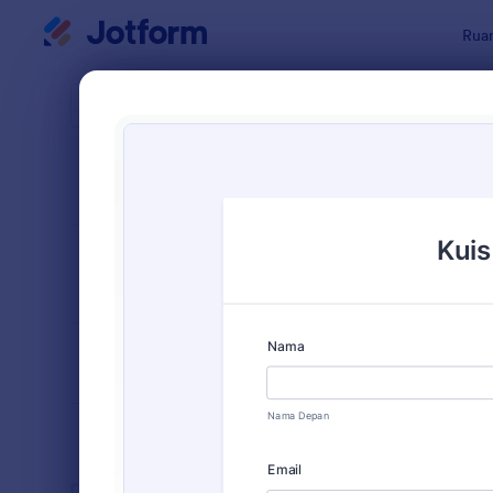
Dialog dimulai
Ruan
Templat Fo
Formu
URUTKAN DARI
Populer
236 Templa
TATA LETAK
Klasik
FORMULIR
TIPE
INDUSTRI