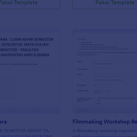
Pakai Template
Pakai Template
: Berita Acara
: Fi
Pratinjau
Pratinjau
ara
IR SEMESTER GENAP TA.
A filmmaking workshop registrati
0. MATA KULIAH EKONOMI
gathering registrants' personal a