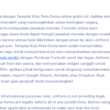
: IQ Test In Indonesian
: Ak
Pratinjau
Pratinjau
 dengan Templat Kuis Peta Dunia online gratis ini! Jadikan kui
nteraktif yang memungkinkan siswa melingkari negara,
erta melepaskan jawaban mereka. Formulir online kami
hingga siswa Anda dapat mengisi jawaban mereka dengan muda
an karena semua hasil dikirimkan dengan aman ke akun Jotform
n Indonesian
Akpd Bk
 apa pun. Templat Kuis Peta Dunia kami sudah menyertakan
Q test that works with a
Angket Kebutuhan Peserta Didik K
angan ragu untuk memperbaruinya atau menambahkan pertanyaa
nda sendiri
dengan Pembuat Formulir seret dan lepas Jotform
h font dan warna, dan menyertakan widget canggih untuk
100+ aplikasi pihak ketiga kami untuk langsung menyinkronkan
gory:
Go to Category:
endidikan
Formulir Pendidikan
unakan, seperti Google Sheets, Airtable, atau Dropbox. Buat
n buat ujian geografi Anda menyenangkan!
Pakai Template
Pakai Template
informational purposes only. Jotform is not providing legal,
e forms are legally valid in all or any jurisdictions. Before usin
ther applicable professionals to make sure that the form