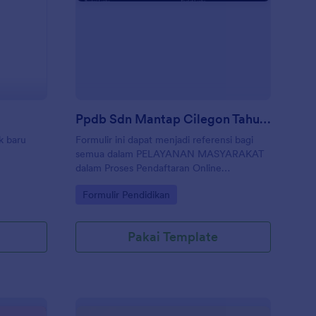
pdb Dapodik 2021/2022
: Ppdb Sdn Mantap Ci
Pratinjau
2
Ppdb Sdn Mantap Cilegon Tahun 2016 2017 Gelombang I
k baru
Formulir ini dapat menjadi referensi bagi
semua dalam PELAYANAN MASYARAKAT
dalam Proses Pendaftaran Online
Penerimaan Siswa Baru
Go to Category:
Formulir Pendidikan
Pakai Template