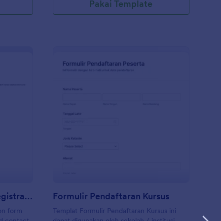
Pakai Template
lmmaking Workshop Registration Form In Indonesian
: Formulir Pendaftaran
Pratinjau
Filmmaking Workshop Registration Form In Indonesian
Formulir Pendaftaran Kursus
on form
Templat Formulir Pendaftaran Kursus ini
nd contact
dapat digunakan oleh sekolah / institusi