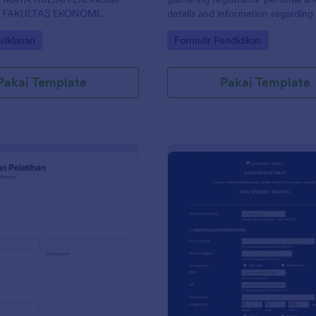
 FAKULTAS EKONOMI
details and information regarding 
AS ANDI DJEMMA PALOPO.
filmmaking experience.
gory:
Go to Category:
riklanan
Formulir Pendidikan
Pakai Template
Pakai Template
: Formulir Pendaftaran Pelatihan
: Fo
Pratinjau
Pratinjau