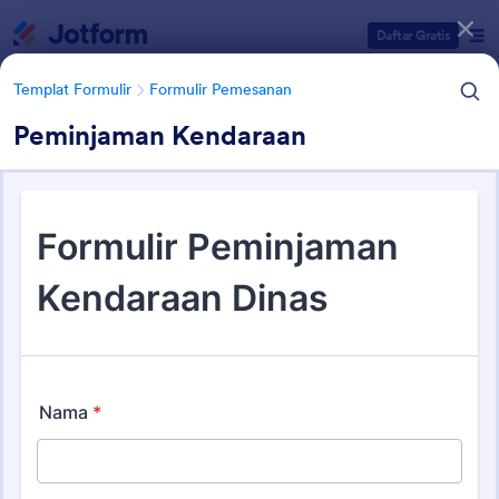
Dialog dimulai
Daftar Gratis
Templat Formulir
Formulir Pemesanan
Peminjaman Kendaraan
Kategori Templat Formulir
Templat Formulir
Formulir Pemesanan
Formulir Pemesanan Buku
1 Template