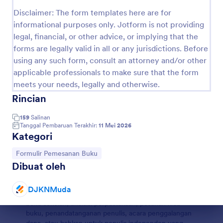
Pratinjau
Disclaimer: The form templates here are for
informational purposes only. Jotform is not providing
legal, financial, or other advice, or implying that the
forms are legally valid in all or any jurisdictions. Before
using any such form, consult an attorney and/or other
applicable professionals to make sure that the form
meets your needs, legally and otherwise.
Tentang Formulir Pemesanan Buku
Rincian
Formulir pemesanan buku adalah dokumen khusus
159
Salinan
atau formulir online yang dirancang untuk
Tanggal Pembaruan Terakhir:
11 Mei 2026
menyederhanakan proses pemesanan buku untuk
Kategori
berbagai keperluan. Apakah Anda pemilik toko buku,
Buka Kategori:
Formulir Pemesanan Buku
administrator sekolah, pustakawan, penulis, atau
penyelenggara acara, formulir pemesanan buku
Dibuat oleh
membantu Anda mengumpulkan dan mengelola
permintaan, pembelian, dan pre-order buku dengan
DJKNMuda
efisien. Formulir ini dapat digunakan untuk pameran
buku sekolah, akuisisi perpustakaan, pesanan klub
Akhir dialog
buku, penandatanganan penulis, acara penggalangan