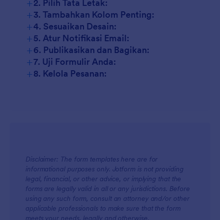
+
2. Pilih Tata Letak:
+
3. Tambahkan Kolom Penting:
+
4. Sesuaikan Desain:
+
5. Atur Notifikasi Email:
+
6. Publikasikan dan Bagikan:
+
7. Uji Formulir Anda:
+
8. Kelola Pesanan:
Disclaimer: The form templates here are for
informational purposes only. Jotform is not providing
legal, financial, or other advice, or implying that the
forms are legally valid in all or any jurisdictions. Before
using any such form, consult an attorney and/or other
applicable professionals to make sure that the form
meets your needs, legally and otherwise.