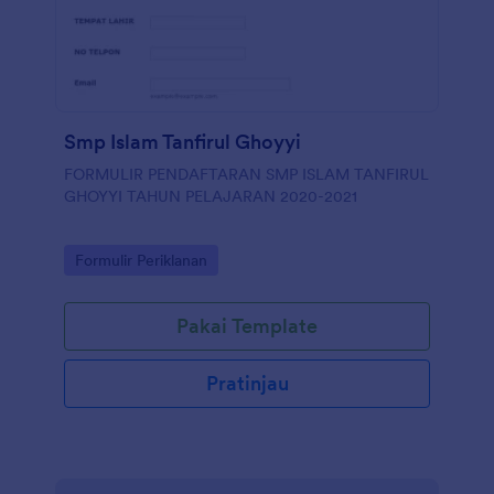
Smp Islam Tanfirul Ghoyyi
FORMULIR PENDAFTARAN SMP ISLAM TANFIRUL
GHOYYI TAHUN PELAJARAN 2020-2021
Go to Category:
Formulir Periklanan
Pakai Template
Pratinjau