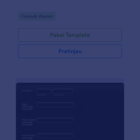
Go to Category:
Formulir Alumni
Pakai Template
Pratinjau