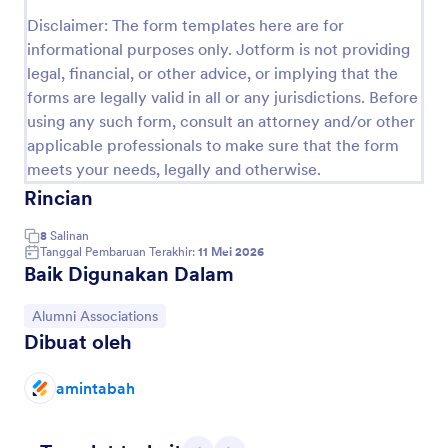
Pratinjau
Disclaimer: The form templates here are for
informational purposes only. Jotform is not providing
legal, financial, or other advice, or implying that the
forms are legally valid in all or any jurisdictions. Before
using any such form, consult an attorney and/or other
applicable professionals to make sure that the form
meets your needs, legally and otherwise.
Rincian
8
Salinan
Tanggal Pembaruan Terakhir:
11 Mei 2026
Baik Digunakan Dalam
Buka Kategori:
Alumni Associations
Dibuat oleh
amintabah