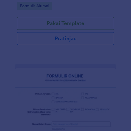
Go to Category:
Formulir Alumni
Pakai Template
Pratinjau