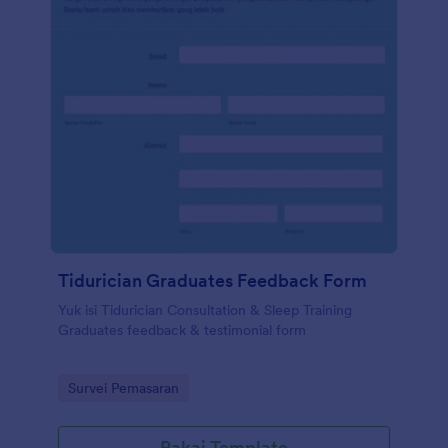
Tidurician Graduates Feedback Form
Yuk isi Tidurician Consultation & Sleep Training
Graduates feedback & testimonial form
Go to Category:
Survei Pemasaran
Pakai Template