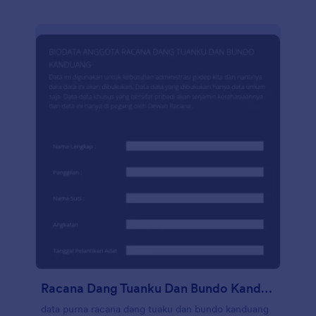
formulir di halaman situs sekolah Anda atau bagikan
dengan tautan sebagai formulir mandiri di email dan
media sosial. Anda juga dapat menyinkronkan
kiriman tanggapan dan unggahan ke akun Anda
yang lain secara otomatis dengan 100+ integrasi
formulir gratis kami, seperti Google Drive, Google
Spreadsheet, Dropbox, AirTable, dan banyak
lalinnya. Salin formulir ini dan segera gunakan di
Jotform!
Racana Dang Tuanku Dan Bundo Kanduang
data purna racana dang tuaku dan bundo kanduang