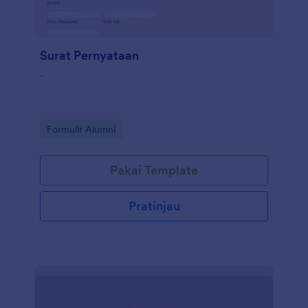
Surat Pernyataan
-
Go to Category:
Formulir Alumni
Pakai Template
Pratinjau