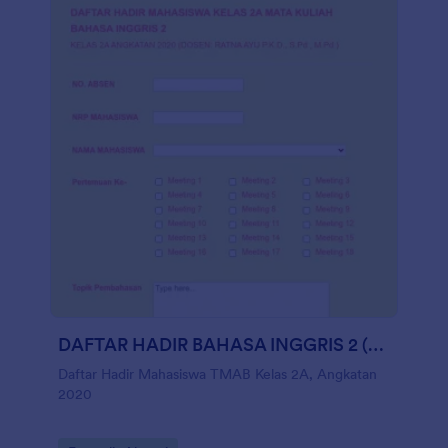
DAFTAR HADIR BAHASA INGGRIS 2 (DOSEN: RATNA AYU P.K.D., S.Pd., M.Pd.)
Daftar Hadir Mahasiswa TMAB Kelas 2A, Angkatan
2020