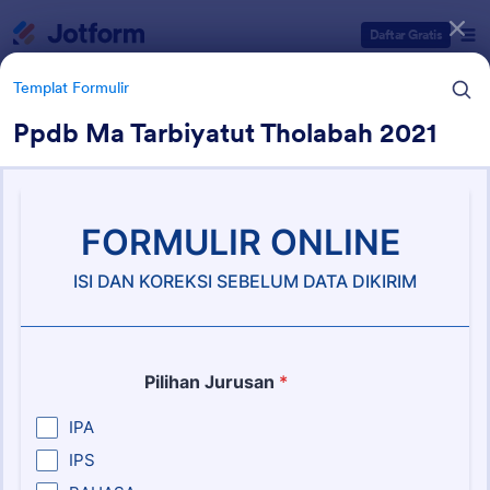
Dialog dimulai
Daftar Gratis
Templat Formulir
Ppdb Ma Tarbiyatut Tholabah 2021
Kategori Templat Formulir
Templat Formulir
Formulir Alumni
21 Template