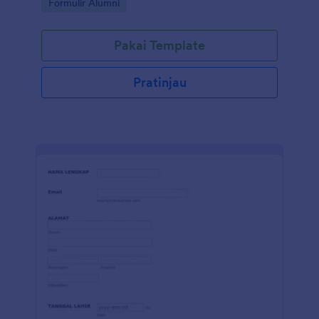
Go to Category:
Formulir Alumni
Pakai Template
Pratinjau