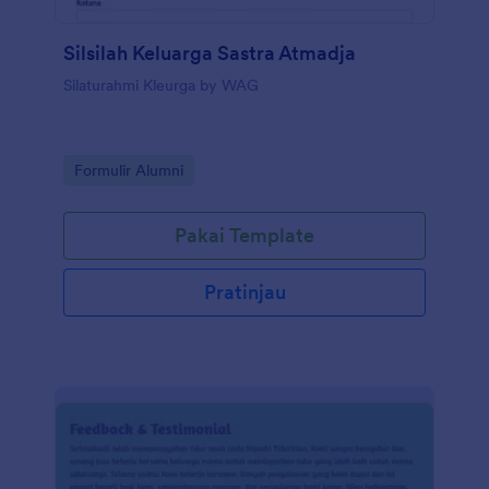
Silsilah Keluarga Sastra Atmadja
Silaturahmi Kleurga by WAG
Go to Category:
Formulir Alumni
Pakai Template
Pratinjau