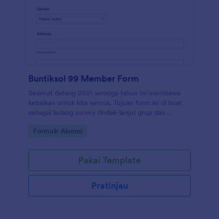
Buntiksol 99 Member Form
Selamat datang 2021 semoga tahun ini membawa
kebaikan untuk kita semua, Tujuan form ini di buat
sebagai ladang survey tindak-lanjut grup dan
pertemanan ini selama 22 tahun semoga rasa
Go to Category:
Formulir Alumni
langgeng dan saling menyayangi serta memahami
setiap perbedaan akan selalu ada di grup ini hingga
menutup mata ..terima kasih untuk semua
Pakai Template
Pratinjau