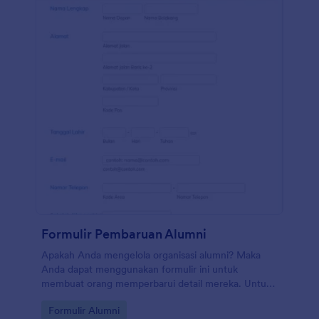
Formulir Pembaruan Alumni
Apakah Anda mengelola organisasi alumni? Maka
Anda dapat menggunakan formulir ini untuk
membuat orang memperbarui detail mereka. Untuk
menjaganya tetap mutakhir. Gunakan Pembuat
Go to Category:
Formulir Alumni
Formulir seret dan lepas kami untuk mengubah