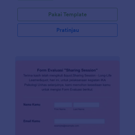
Formulir Pembaruan Alumni sesuai dengan
kebutuhan Anda. Anda juga dapat menyinkronkan
Pakai Template
kiriman tanggapan dan unggahan ke akun Anda
yang lain secara otomatis dengan 100+ integrasi
formulir gratis kami, seperti Google Drive, Dropbox,
Pratinjau
Slack, dan banyak lainnya. Salin formulir ini dan
segera gunakan di Jotform!