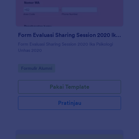
Form Evaluasi Sharing Session 2020 Ika Psikologi Unhas
Form Evaluasi Sharing Session 2020 Ika Psikologi
Unhas 2020
Go to Category:
Formulir Alumni
Pakai Template
Pratinjau