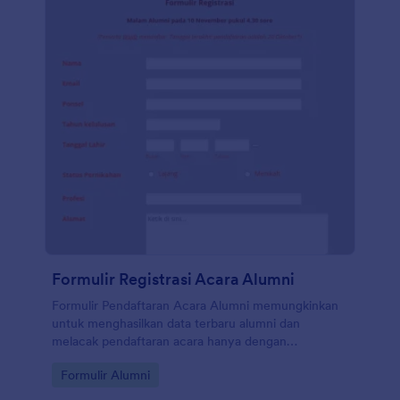
Formulir Registrasi Acara Alumni
Formulir Pendaftaran Acara Alumni memungkinkan
untuk menghasilkan data terbaru alumni dan
melacak pendaftaran acara hanya dengan
mengumpulkan rincian pribadi dan kontak alumni,
Go to Category:
Formulir Alumni
status perkawinan, profesi dan kenangan dari
kemahasiswaan mereka. Anda dapat menyesuaikan