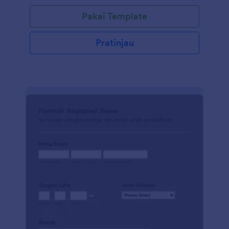
templat melalui berbagai alat dan integrasi JotForm.
Pakai Template
Tambahkan logo Anda, sertakan konten visual dan
informatif Anda, minta alumni Anda untuk berbagi
gambar dari kemahasiswaan mereka, ubah warna,
Pratinjau
huruf, latar belakang dan sematkan formulir ke situs
web Anda atau gunakan sebagai formulir mandiri.
Gunakan Pembuat Formulir seret dan lepas kami
untuk mengubah Formulir Pendaftaran Acara Alumni
sesuai kebutuhan Anda. Anda juga dapat
menyinkronkan kiriman tanggapan dan unggahan ke
akun Anda yang lain secara otomatis dengan 100+
integrasi formulir gratis kami, seperti Google Drive,
Dropbox, Slack, dan banyak lainnya. Salin formulir ini
dan segera gunakan di Jotform!