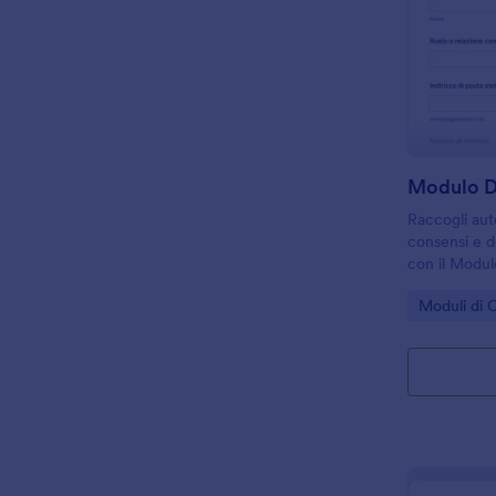
Raccogli auto
consensi e d
con il Modul
Assicurativa
Go to Cate
Moduli di 
e uffici amm
pratiche e d