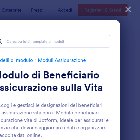
Enterprise
Prezzi
Accedi
Registrati. È Gratis!
elli di modulo
Moduli Assicurazione
odulo di Beneficiario
ssicurazione sulla Vita
cogli e gestisci le designazioni dei beneficiari
 assicurazione vita con il Modulo beneficiari
odulo Di Raccolta Dati Cliente Per Assicurazioni Aziendali
: Modulo Di Beneficia
Anteprima
icurazione vita di Jotform, ideale per assicurati e
nzie che devono aggiornare i dati e organizzare
raccolta dati online.