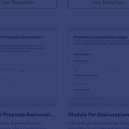
Usa Template
Usa Template
: Modulo Di Proposta Assicurazione Sanitaria
: M
Anteprima
Anteprima
Modulo Di Proposta Assicurazione Sanitaria
hieste di preventivo per
Il Modulo per Assicurazione Viag
nitarie con il Questionario
semplifica la raccolta dati per rich