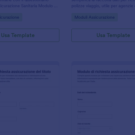
icurazione Sanitaria Modulo e
polizze viaggio, utile per agenzie
accolta dati online in modo
intermediari che vogliono gestire
gory:
Go to Category:
icurazione
Moduli Assicurazione
onsulenti e intermediari
preventivi e preferenze di coper
Jotform.
Usa Template
Usa Template
: Richiesta Di Polizza Assicurativa
: R
Anteprima
Anteprima