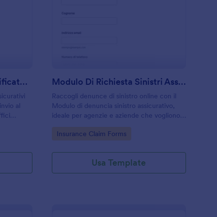
odulo Di Richiesta Certificato Assicurativo
: Modulo Di Richiesta 
Anteprima
Modulo Di Richiesta Certificato Assicurativo
Modulo Di Richiesta Sinistri Assicurativi 🎯
sicurativi
Raccogli denunce di sinistro online con il
nvio al
Modulo di denuncia sinistro assicurativo,
fici
ideale per agenzie e aziende che vogliono
ono
velocizzare la raccolta dati e organizzare
Go to Category:
Insurance Claim Forms
 risposta
ogni risposta in modo ordinato con Jotform.
Usa Template