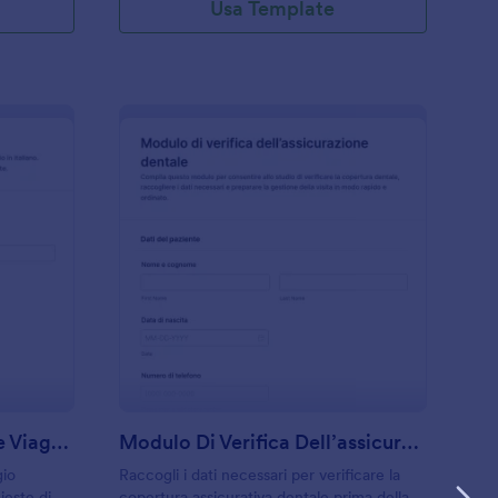
Usa Template
odulo Per Assicurazione Viaggio
: Modulo Di Verifica 
Anteprima
Modulo Per Assicurazione Viaggio
Modulo Di Verifica Dell’assicurazione Dentale
gio
Raccogli i dati necessari per verificare la
ieste di
copertura assicurativa dentale prima della