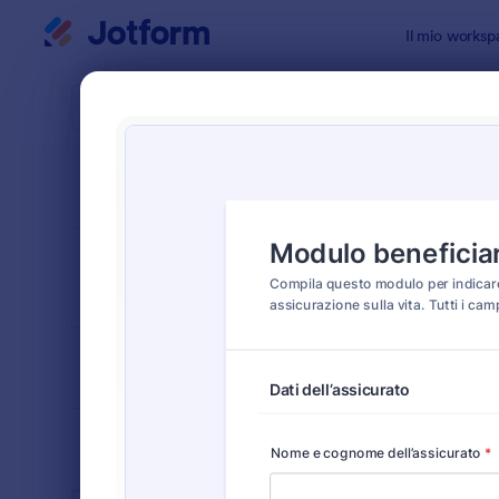
Inizio del dialogo
Il mio worksp
Modelli di
Modu
ORDINA PER
Popolari
39 Templat
LAYOUT DEL
Classico
MODULO
TIPOLOGIA
SETTORI