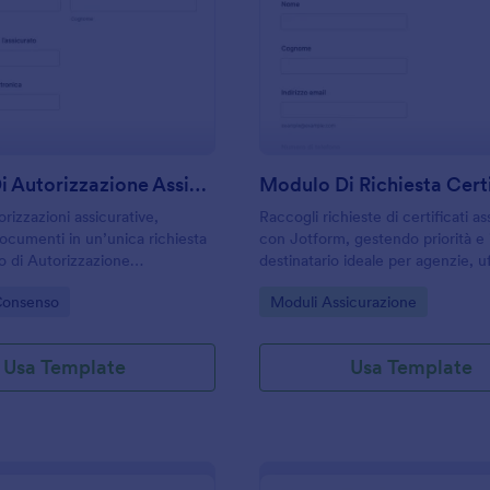
: Modulo Di Autorizzazione Assicurativa
: M
Anteprima
Anteprima
Modulo Di Autorizzazione Assicurativa
rizzazioni assicurative,
Raccogli richieste di certificati as
ocumenti in un’unica richiesta
con Jotform, gestendo priorità e i
o di Autorizzazione
destinatario ideale per agenzie, uf
, ideale per agenzie, consulenti
amministrativi e aziende che dev
gory:
Go to Category:
Consenso
Moduli Assicurazione
inistrativi che gestiscono
organizzare la raccolta dati e ogni
eleghe.
in modo tracciabile.
Usa Template
Usa Template