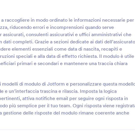
: Modulo Di Revisione Assicurativa Personale
: M
Anteprima
Anteprima
a a raccogliere in modo ordinato le informazioni necessarie per
olizza, riducendo errori e incomprensioni quando serve
assicurati, consulenti assicurativi e uffici amministrativi che
 dati completi. Grazie a sezioni dedicate ai dati dell’assicurat
ludere elementi essenziali come data di nascita, recapiti e
Modulo Di Revisione Assicurativa Personale
uzioni speciali e alla data di effetto richiesta. Il modulo è utile
ieste di revisione assicurativa e
Gestisci le richieste di preventivo
eficiari primari e secondari e mantenere una traccia chiara
 raccolta dati su coperture e
collection per polizze e coperture
cliente con il Modulo di
Modulo di Richiesta Preventivo
l’assicurazione personale di
Assicurazione di Jotform, utile p
dai modelli di modulo di Jotform e personalizzare questa modell
gory:
Go to Category:
icurazione
Moduli Assicurazione
le per agenzie e consulenti.
broker e consulenti che vogliono
 e un’interfaccia trascina e rilascia. Imposta la logica
organizzare ogni invio del modulo
tinenti, attiva notifiche email per seguire ogni risposta in
Usa Template
Usa Template
odo più semplice per il tuo team. Ogni risposta viene registrat
 la gestione delle risposte del modulo rimane coerente anche