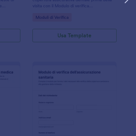
 e
visita con il Modulo di verifica
 online
dell’assicurazione dentale di Jotform, ideale
Go to Category:
Moduli di Verifica
tura con
per studi dentistici che vogliono
organizzare le richieste in modo rapido.
Usa Template
ichiesta Di Assicurazione Sanitaria Form
: Modulo Di Verifica A
Anteprima