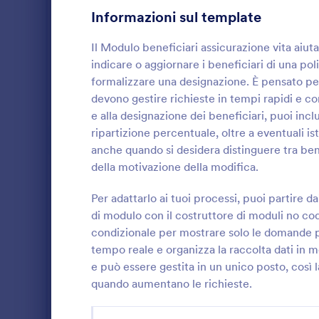
Informazioni sul template
Moduli di Gioco
9
Il Modulo beneficiari assicurazione vita aiut
Moduli Assistenza Sanitaria
756
indicare o aggiornare i beneficiari di una p
Moduli Risorse Umane
formalizzare una designazione. È pensato per 
639
devono gestire richieste in tempi rapidi e con
Moduli IT
152
e alla designazione dei beneficiari, puoi inc
ripartizione percentuale, oltre a eventuali istr
Moduli Assicurazione
40
Raccogli rich
anche quando si desidera distinguere tra ben
organizza la
della motivazione della modifica.
Insurance Claim Forms
10
priorità del 
revisione del
Per adattarlo ai tuoi processi, puoi partire 
Moduli di Produzione
9
Go to Cate
Moduli Ass
Jotform, uti
di modulo con il costruttore di moduli no code
condizionale per mostrare solo le domande per
Moduli Marketing
47
tempo reale e organizza la raccolta dati in m
Moduli Fotografia
52
e può essere gestita in un unico posto, così
quando aumentano le richieste.
Moduli per la pubblica amministrazione
61