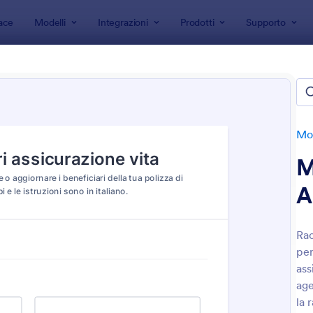
ace
Modelli
Integrazioni
Prodotti
Supporto
 modulo
Moduli Assicurazione
li Assicurazione
e
Mod
M
A
Rac
per
: Modulo Di Disdetta Assicurazione
: M
Anteprima
Anteprima
ass
age
la 