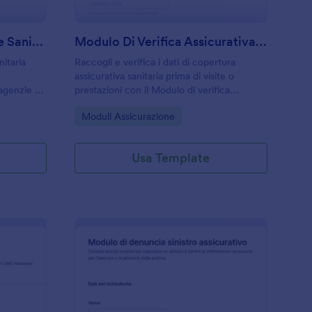
Richiesta Di Assicurazione Sanitaria Form
Modulo Di Verifica Assicurativa Sanitaria
nitaria
Raccogli e verifica i dati di copertura
assicurativa sanitaria prima di visite o
 agenzie e
prestazioni con il Modulo di verifica
are la
dell’assicurazione sanitaria di Jotform,
Go to Category:
Moduli Assicurazione
 del modulo
ideale per cliniche, studi medici,
assicurazioni e uffici amministrativi.
Usa Template