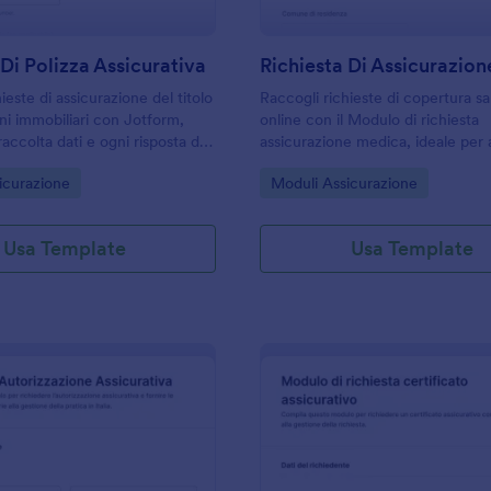
 Di Polizza Assicurativa
ieste di assicurazione del titolo
Raccogli richieste di copertura sa
ni immobiliari con Jotform,
online con il Modulo di richiesta
accolta dati e ogni risposta del
assicurazione medica, ideale per
n unico modello di modulo
consulenti che vogliono semplific
gory:
Go to Category:
icurazione
Moduli Assicurazione
rsonalizzare.
raccolta dati e gestire ogni invio
in modo ordinato.
Usa Template
Usa Template