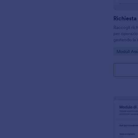
Richiesta
Raccogli rich
per operazio
gestendo la r
modulo da u
Go to Cate
Moduli Ass
pronto da pe