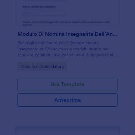
Modulo Di Nomina Insegnante Dell’Anno
Raccogli candidature per il riconoscimento
Insegnante dell’Anno con un modulo pronto per
scuole e comitati, utile per valutare le segnalazioni in
modo coerente e organizzare la raccolta dati con
Go to Category:
Modulo di Candidatura
Jotform.
Usa Template
Anteprima