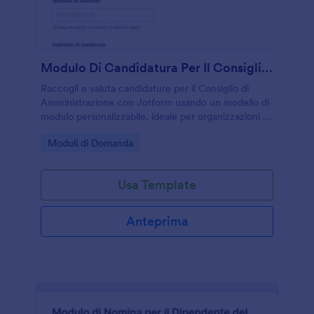
Modulo Di Candidatura Per Il Consiglio Di Amministrazione
Raccogli e valuta candidature per il Consiglio di
Amministrazione con Jotform usando un modello di
modulo personalizzabile, ideale per organizzazioni e
imprese che vogliono gestire selezione e raccolta
Go to Category:
Moduli di Domanda
dati online in modo ordinato.
Usa Template
Anteprima