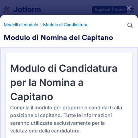
Inizio del dialogo
Registrati. È Gratis!
Modelli di modulo
Modulo di Candidatura
Modulo di Nomina del Capitano
Categorie Template Moduli
Modelli di modulo
Modulo di Candidatura
Modulo di Candidatura
13 Template