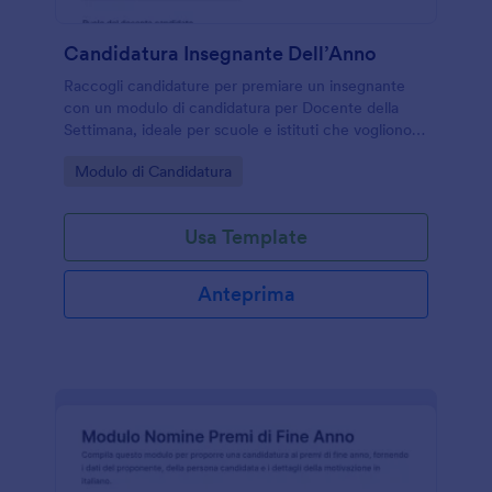
Candidatura Insegnante Dell’Anno
Raccogli candidature per premiare un insegnante
con un modulo di candidatura per Docente della
Settimana, ideale per scuole e istituti che vogliono
coinvolgere studenti, famiglie e staff nella raccolta
Go to Category:
Modulo di Candidatura
dati e nella valutazione interna.
Usa Template
Anteprima