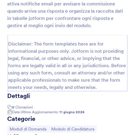
attiva notifiche email per avvisare la commissione
Modulo Di Inserimento Premio 🎖️
quando arriva una risposta e organizza la raccolta dati
in tabelle jotform per confrontare ogni risposta e
Raccogli e gestisci candidature per premi e
riconoscimenti con il Modulo di inserimento premio
gestire al meglio ogni invio del modulo.
di Jotform, ideale per scuole, associazioni, enti e
aziende che vogliono semplificare la raccolta dati e
Go to Category:
Moduli Premiazione
l’invio del modulo.
Disclaimer: The form templates here are for
informational purposes only. Jotform is not providing
legal, financial, or other advice, or implying that the
Usa Template
forms are legally valid in all or any jurisdictions. Before
using any such form, consult an attorney and/or other
Anteprima
applicable professionals to make sure that the form
meets your needs, legally and otherwise.
Dettagli
0
Clonazioni
Data Ultimo Aggiornamento:
11 giugno 2026
Categorie
Vai alla Categoria:
Vai alla Categoria:
Moduli di Domanda
Modulo di Candidatura