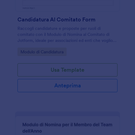
Candidatura Al Comitato Form
Raccogli candidature e proposte per ruoli di
comitato con il Modulo di Nomina al Comitato di
Jotform, ideale per associazioni ed enti che vogliono
centralizzare la raccolta dati e gestire ogni risposta
Go to Category:
Modulo di Candidatura
in modo ordinato.
Usa Template
Anteprima