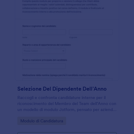
Selezione Del Dipendente Dell’Anno
Raccogli e confronta candidature interne per il
riconoscimento del Membro del Team dell’Anno con
un modello di modulo Jotform, pensato per aziende
e uffici del personale che vogliono valorizzare
Go to Category:
Modulo di Candidatura
risultati, valori e contributi.