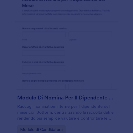
Modulo Di Nomina Per Il Dipendente Del Mese
Raccogli nomination interne per il dipendente del
mese con Jotform, centralizzando la raccolta dati e
rendendo più semplice valutare e confrontare le
candidature in base a periodo, motivazioni e valori
Go to Category:
Modulo di Candidatura
aziendali.