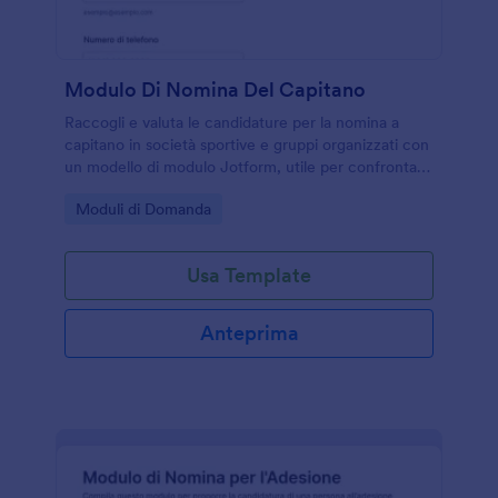
Modulo Di Nomina Del Capitano
Raccogli e valuta le candidature per la nomina a
capitano in società sportive e gruppi organizzati con
un modello di modulo Jotform, utile per confrontare
profili, gestire la raccolta dati e centralizzare ogni
Go to Category:
Moduli di Domanda
invio del modulo.
Usa Template
Anteprima