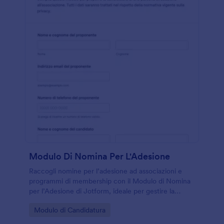
Modulo Di Nomina Per L'Adesione
Raccogli nomine per l’adesione ad associazioni e
programmi di membership con il Modulo di Nomina
per l’Adesione di Jotform, ideale per gestire la
raccolta dati e ogni invio del modulo in modo
Go to Category:
Modulo di Candidatura
ordinato.