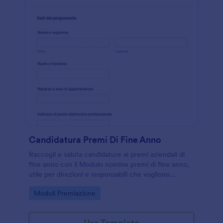
Candidatura Premi Di Fine Anno
Raccogli e valuta candidature ai premi aziendali di
fine anno con il Modulo nomine premi di fine anno,
utile per direzioni e responsabili che vogliono
centralizzare la raccolta dati e gestire ogni risposta
Go to Category:
Moduli Premiazione
in Jotform.
Usa Template