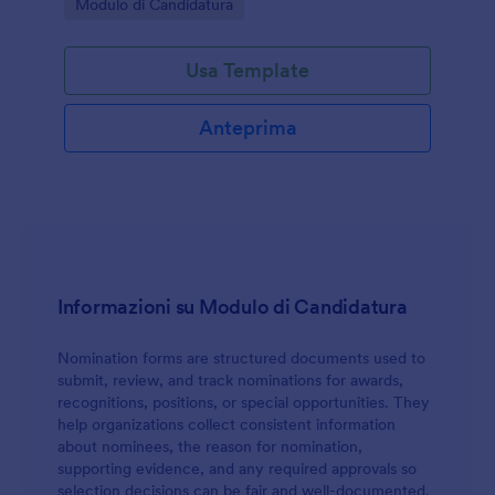
Go to Category:
Modulo di Candidatura
il ruolo, il team o l’organizzazione. Nella sua versione
base, il modulo richiede i dati di contatto del
candidato e un curriculum da caricare. Altri campi
Usa Template
che si possono aggiungere includono “Perché sei
adatto a questo ruolo?”, “Condividi il tuo sito web o
portfolio” e “Sei un candidato locale?”.Vuoi adattare
Anteprima
il modulo alle tue esigenze? Con il Generatore di
Moduli gratuito puoi modificare i campi e
personalizzarlo facilmente. Se desideri inviare le
candidature automaticamente agli strumenti o alle
email del tuo sistema di recruiting, puoi usare le
oltre 100 integrazioni di Jotform. Mantieni il modulo
semplice e invia le candidature direttamente nella
casella del responsabile delle assunzioni grazie al
Informazioni su Modulo di Candidatura
Modulo Semplice per Candidatura di Lavoro di
Jotform.Questo modulo include 11 campi diversi, tra
Nomination forms are structured documents used to
cui:Dati personali del candidato (nome, secondo
submit, review, and track nominations for awards,
nome, cognome, data di nascita,
recognitions, positions, or special opportunities. They
indirizzo)Informazioni di contatto (email, numero di
help organizations collect consistent information
telefono, profilo LinkedIn)Menu a discesa (posizione
about nominees, the reason for nomination,
lavorativa, come hai conosciuto l’azienda)Campo
supporting evidence, and any required approvals so
data (data di inizio disponibile)Caricamento file
selection decisions can be fair and well-documented.
(curriculum)Campo testo lungo (lettera di