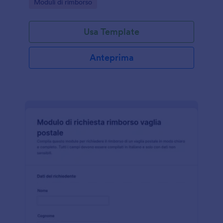
Go to Category:
Moduli di rimborso
valutazione delle pratiche.
Usa Template
Anteprima