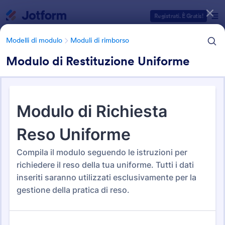
Inizio del dialogo
Registrati. È Gratis!
Modelli di modulo
Moduli di rimborso
Modulo di Restituzione Uniforme
Categorie Template Moduli
Modelli di modulo
Moduli di rimborso
Moduli di rimborso
29 Template