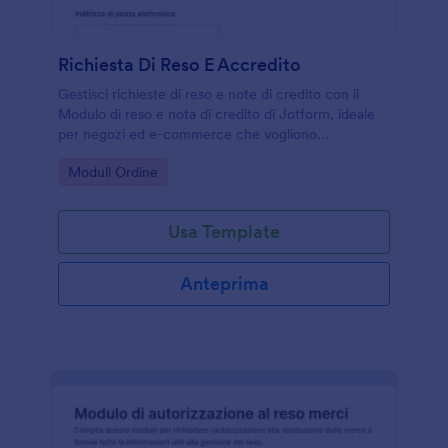
Richiesta Di Reso E Accredito
Gestisci richieste di reso e note di credito con il
Modulo di reso e nota di credito di Jotform, ideale
per negozi ed e-commerce che vogliono
organizzare la data collection e monitorare ogni
Go to Category:
Moduli Ordine
form submission in modo chiaro.
Usa Template
Anteprima