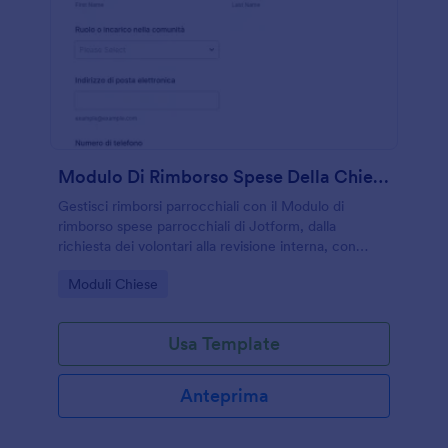
Modulo Di Rimborso Spese Della Chiesa
Gestisci rimborsi parrocchiali con il Modulo di
rimborso spese parrocchiali di Jotform, dalla
richiesta dei volontari alla revisione interna, con
raccolta dati e documenti in un unico flusso digitale.
Go to Category:
Moduli Chiese
Usa Template
Anteprima