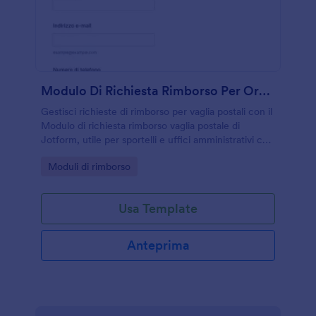
Modulo Di Richiesta Rimborso Per Ordine Di Pagamento
Gestisci richieste di rimborso per vaglia postali con il
Modulo di richiesta rimborso vaglia postale di
Jotform, utile per sportelli e uffici amministrativi che
vogliono velocizzare la raccolta dati e il
Go to Category:
Moduli di rimborso
tracciamento delle risposte.
Usa Template
Anteprima