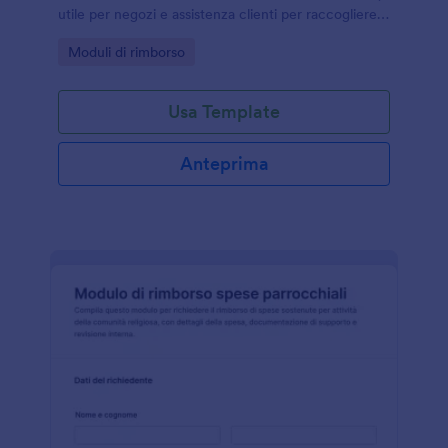
utile per negozi e assistenza clienti per raccogliere
dati e coordinare ritiro o spedizione tramite Jotform.
Go to Category:
Moduli di rimborso
Usa Template
Anteprima