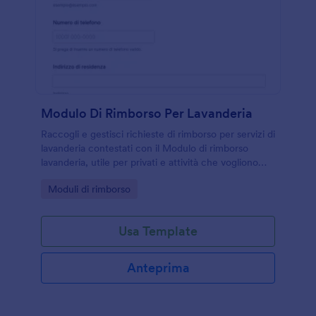
Modulo Di Rimborso Per Lavanderia
Raccogli e gestisci richieste di rimborso per servizi di
lavanderia contestati con il Modulo di rimborso
lavanderia, utile per privati e attività che vogliono
centralizzare data collection, documenti e risposte
Go to Category:
Moduli di rimborso
in Jotform.
Usa Template
Anteprima