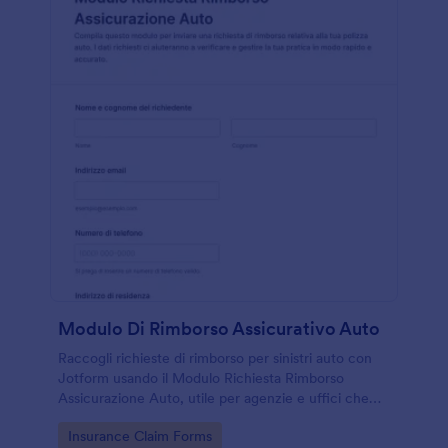
Modulo Di Rimborso Assicurativo Auto
Raccogli richieste di rimborso per sinistri auto con
Jotform usando il Modulo Richiesta Rimborso
Assicurazione Auto, utile per agenzie e uffici che
gestiscono la raccolta dati e ogni invio del modulo
Go to Category:
Insurance Claim Forms
online.