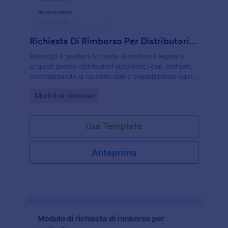
Richiesta Di Rimborso Per Distributori Automatici
Raccogli e gestisci richieste di rimborso legate a
acquisti presso distributori automatici con Jotform,
centralizzando la raccolta dati e organizzando ogni
risposta per assistenza clienti e gestori.
Go to Category:
Moduli di rimborso
Usa Template
Anteprima