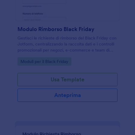
Modulo Rimborso Black Friday
Gestisci le richieste di rimborso del Black Friday con
Jotform, centralizzando la raccolta dati e i controlli
promozionali per negozi, e-commerce e team di
assistenza clienti.
Go to Category:
Moduli per il Black Friday
Usa Template
Anteprima