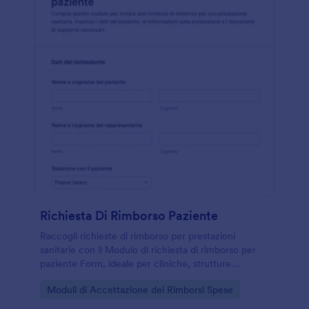
Richiesta Di Rimborso Paziente
Raccogli richieste di rimborso per prestazioni
sanitarie con il Modulo di richiesta di rimborso per
paziente Form, ideale per cliniche, strutture
sanitarie e uffici amministrativi che vogliono
Go to Category:
Moduli di Accettazione dei Rimborsi Spese
velocizzare la gestione delle pratiche.