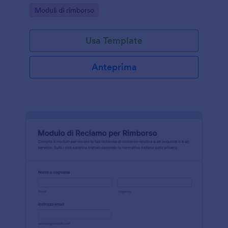
interne in associazioni, fondazioni e gruppi di
Go to Category:
Moduli di rimborso
volontariato con Jotform.
Usa Template
Anteprima