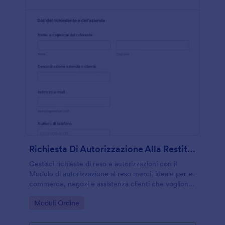
Richiesta Di Autorizzazione Alla Restituzione
Gestisci richieste di reso e autorizzazioni con il
Modulo di autorizzazione al reso merci, ideale per e-
commerce, negozi e assistenza clienti che vogliono
velocizzare la raccolta dati e la gestione di ogni
Go to Category:
Moduli Ordine
risposta del modulo con Jotform.