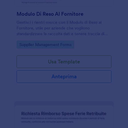
Modulo Di Reso Al Fornitore
Gestisci i rientri merce con il Modulo di Reso al
Fornitore, utile per aziende che vogliono
standardizzare la raccolta dati e tenere traccia di
ogni risposta dall’apertura della richiesta alla
Go to Category:
Supplier Management Forms
conferma di ricezione.
Usa Template
Anteprima