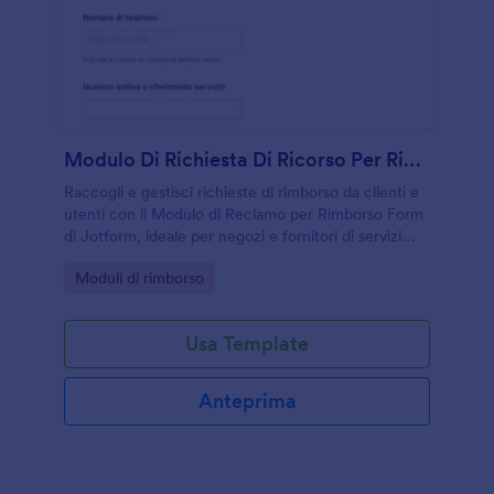
Modulo Di Richiesta Di Ricorso Per Rimborso
Raccogli e gestisci richieste di rimborso da clienti e
utenti con il Modulo di Reclamo per Rimborso Form
di Jotform, ideale per negozi e fornitori di servizi
che vogliono tracciare reclami e risposte in un unico
Go to Category:
Moduli di rimborso
flusso.
Usa Template
Anteprima