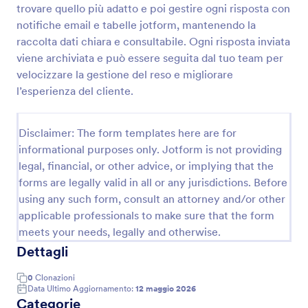
trovare quello più adatto e poi gestire ogni risposta con
Modulo Di Richiesta Rimborso Carburante
notifiche email e tabelle jotform, mantenendo la
raccolta dati chiara e consultabile. Ogni risposta inviata
Raccogli e gestisci richieste di rimborso carburante
per trasferte e viaggi di lavoro con Jotform, utile per
viene archiviata e può essere seguita dal tuo team per
aziende e uffici che vogliono semplificare la raccolta
velocizzare la gestione del reso e migliorare
dati e centralizzare ogni risposta.
l’esperienza del cliente.
Go to Category:
Moduli di Accettazione dei Rimborsi Spese
Disclaimer: The form templates here are for
Usa Template
informational purposes only. Jotform is not providing
legal, financial, or other advice, or implying that the
Anteprima
forms are legally valid in all or any jurisdictions. Before
using any such form, consult an attorney and/or other
applicable professionals to make sure that the form
meets your needs, legally and otherwise.
Dettagli
0
Clonazioni
Data Ultimo Aggiornamento:
12 maggio 2026
Categorie