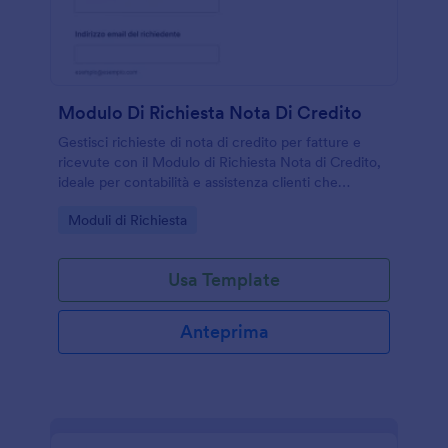
Modulo Di Richiesta Nota Di Credito
Gestisci richieste di nota di credito per fatture e
ricevute con il Modulo di Richiesta Nota di Credito,
ideale per contabilità e assistenza clienti che
vogliono raccogliere dati online e tracciare ogni
Go to Category:
Moduli di Richiesta
risposta del modulo.
Usa Template
Anteprima