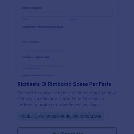
Richiesta Di Rimborso Spese Per Ferie
Raccogli e gestisci le richieste interne con il Modulo
di Richiesta Rimborso Spese Ferie Retribuite di
Jotform, pensato per aziende che vogliono
semplificare la raccolta dati e centralizzare ogni
Go to Category:
Moduli di Accettazione dei Rimborsi Spese
risposta del modulo.
Usa Template