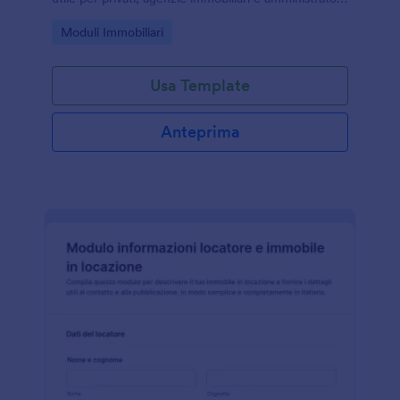
che vogliono gestire le richieste online con Jotform.
Go to Category:
Moduli Immobiliari
Usa Template
Anteprima