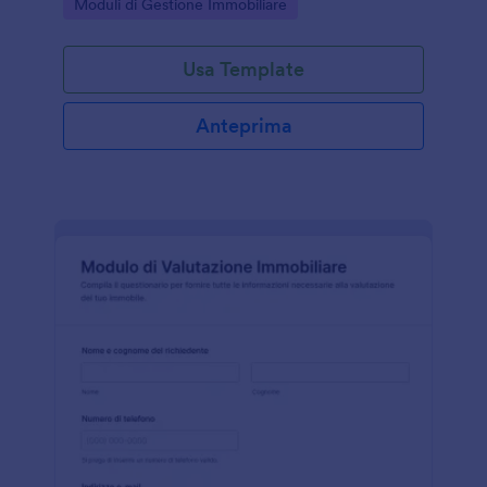
Go to Category:
Moduli di Gestione Immobiliare
di immobili.
Usa Template
Anteprima