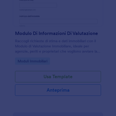
Modulo Di Informazioni Di Valutazione
Raccogli richieste di stima e dati immobiliari con il
Modulo di Valutazione Immobiliare, ideale per
agenzie, periti e proprietari che vogliono avviare la
raccolta dati e gestire ogni risposta in modo
Go to Category:
Moduli Immobiliari
ordinato.
Usa Template
Anteprima