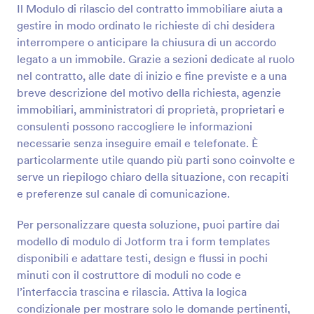
interessato e le informazioni per organizzare la visita.
Il Modulo di rilascio del contratto immobiliare aiuta a
Anteprima
Un layout di modulo semplice, per la richiesta del
gestire in modo ordinato le richieste di chi desidera
cliente immobiliare ma dall'aspetto professionale che
interrompere o anticipare la chiusura di un accordo
potrai personalizzare o formattare in modo facile,
legato a un immobile. Grazie a sezioni dedicate al ruolo
nel Costruttore di Modulo di JotForm. Provalo ora e
nel contratto, alle date di inizio e fine previste e a una
goditi i vantaggi dell'utilizzo di questo Template di
Modulo Richiesta Immobiliare.
breve descrizione del motivo della richiesta, agenzie
immobiliari, amministratori di proprietà, proprietari e
consulenti possono raccogliere le informazioni
necessarie senza inseguire email e telefonate. È
particolarmente utile quando più parti sono coinvolte e
serve un riepilogo chiaro della situazione, con recapiti
e preferenze sul canale di comunicazione.
Per personalizzare questa soluzione, puoi partire dai
modello di modulo di Jotform tra i form templates
disponibili e adattare testi, design e flussi in pochi
minuti con il costruttore di moduli no code e
l’interfaccia trascina e rilascia. Attiva la logica
condizionale per mostrare solo le domande pertinenti,