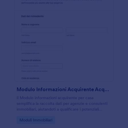
Modulo Informazioni Acquirente Acquirenti Di Case
Il Modulo informazioni acquirente per casa
semplifica la raccolta dati per agenzie e consulenti
immobiliari, aiutandoti a qualificare i potenziali
acquirenti e organizzare la ricerca e le visite con
Go to Category:
Moduli Immobiliari
Jotform.