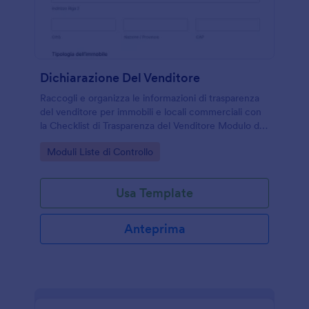
Dichiarazione Del Venditore
Raccogli e organizza le informazioni di trasparenza
del venditore per immobili e locali commerciali con
la Checklist di Trasparenza del Venditore Modulo di
Jotform, utile per agenzie, proprietari e consulenti
Go to Category:
Moduli Liste di Controllo
durante la trattativa.
Usa Template
Anteprima