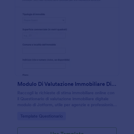
Modulo Di Valutazione Immobiliare Digitale
Raccogli le richieste di stima immobiliare online con
il Questionario di valutazione immobiliare digitale
modulo di Jotform, utile per agenzie e professionisti
che vogliono velocizzare la raccolta dati e
Go to Category:
Template Questionario
rispondere più rapidamente ai potenziali clienti.
Usa Template