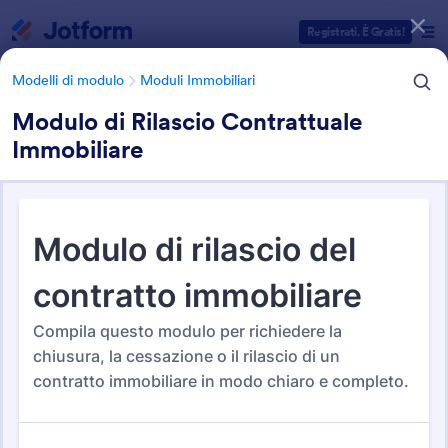
Inizio del dialogo
Registrati. È Gratis!
Modelli di modulo
Moduli Immobiliari
Modulo di Rilascio Contrattuale
Immobiliare
Categorie Template Moduli
Modelli di modulo
Moduli Immobiliari
Moduli Immobiliari
179 Template