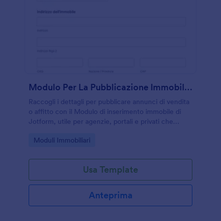
Modulo Per La Pubblicazione Immobiliare
Raccogli i dettagli per pubblicare annunci di vendita
o affitto con il Modulo di inserimento immobile di
Jotform, utile per agenzie, portali e privati che
vogliono gestire la data collection in modo ordinato.
Go to Category:
Moduli Immobiliari
Usa Template
Anteprima