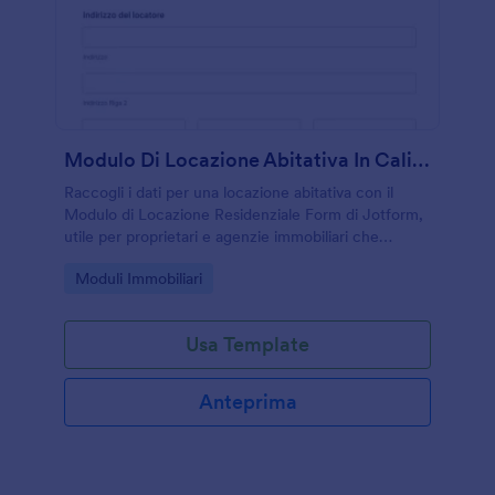
Modulo Di Locazione Abitativa In California
Raccogli i dati per una locazione abitativa con il
Modulo di Locazione Residenziale Form di Jotform,
utile per proprietari e agenzie immobiliari che
vogliono gestire accordi e raccogliere risposte al
Go to Category:
Moduli Immobiliari
modulo online.
Usa Template
Anteprima