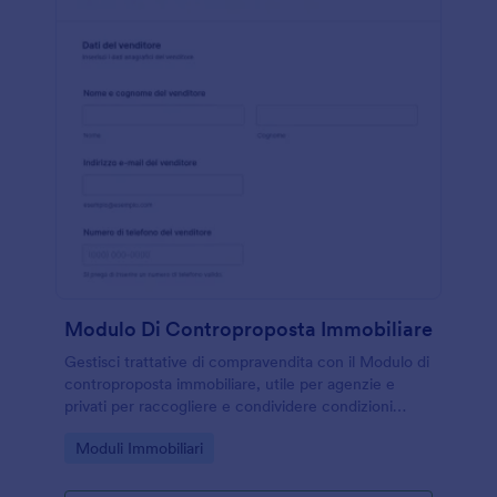
Modulo Di Controproposta Immobiliare
Gestisci trattative di compravendita con il Modulo di
controproposta immobiliare, utile per agenzie e
privati per raccogliere e condividere condizioni
aggiornate e tenere traccia delle risposte del
Go to Category:
Moduli Immobiliari
modulo con Jotform.