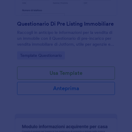
Questionario Di Pre Listing Immobiliare
Raccogli in anticipo le informazioni per la vendita di
un immobile con il Questionario di pre-incarico per
vendita immobiliare di Jotform, utile per agenzie e
proprietari per velocizzare la raccolta dati e
Go to Category:
Template Questionario
preparare valutazioni e visite.
Usa Template
Anteprima