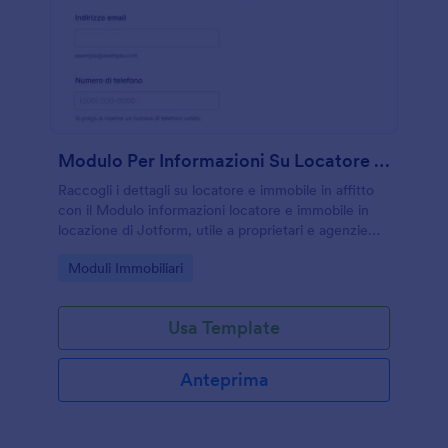
Modulo Per Informazioni Su Locatore E Immobile In Affitto
Raccogli i dettagli su locatore e immobile in affitto
con il Modulo informazioni locatore e immobile in
locazione di Jotform, utile a proprietari e agenzie
per organizzare la data collection e gestire ogni invio
Go to Category:
Moduli Immobiliari
del modulo online.
Usa Template
Anteprima