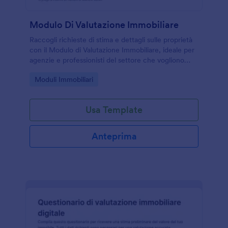
Modulo Di Valutazione Immobiliare
Raccogli richieste di stima e dettagli sulle proprietà
con il Modulo di Valutazione Immobiliare, ideale per
agenzie e professionisti del settore che vogliono
velocizzare la raccolta dati e gestire ogni invio del
Go to Category:
Moduli Immobiliari
modulo online.
Usa Template
Anteprima