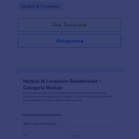
consulenti e privati che gestiscono deleghe e
Go to Category:
Moduli di Consenso
condizioni di vendita.
Usa Template
Anteprima