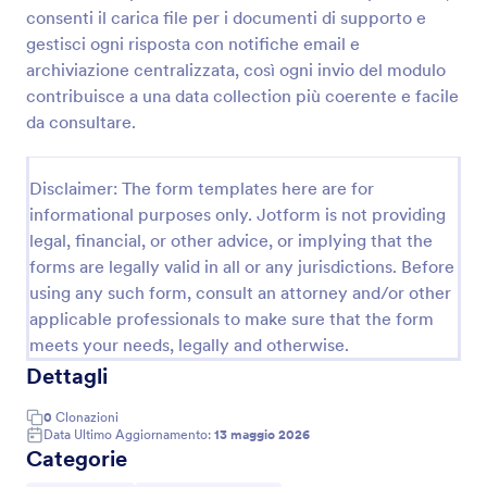
consenti il carica file per i documenti di supporto e
Modulo Di Informazioni Per L'acquirente Acquirente Immobiliare
gestisci ogni risposta con notifiche email e
Se hai un elenco di proprietà immobiliari su un sito
archiviazione centralizzata, così ogni invio del modulo
Web, è possibile utilizzare questo modulo di
contribuisce a una data collection più coerente e facile
informazioni sull'acquirente per raccogliere
da consultare.
informazioni dettagliate sulle preferenze di
Go to Category:
Moduli Immobiliari
proprietà, informazioni sul budget e dettagli di
contatto. Puoi aggiungere più campi al modello,
Disclaimer: The form templates here are for
incluso qualsiasi contenuto visivo o informativo,
informational purposes only. Jotform is not providing
Usa Template
cambiare i colori, i caratteri, il tema, lo sfondo e
legal, financial, or other advice, or implying that the
incorporarlo nel tuo sito web o usarlo come modulo
autonomo.
forms are legally valid in all or any jurisdictions. Before
Anteprima
using any such form, consult an attorney and/or other
applicable professionals to make sure that the form
meets your needs, legally and otherwise.
Dettagli
0
Clonazioni
Data Ultimo Aggiornamento:
13 maggio 2026
Categorie