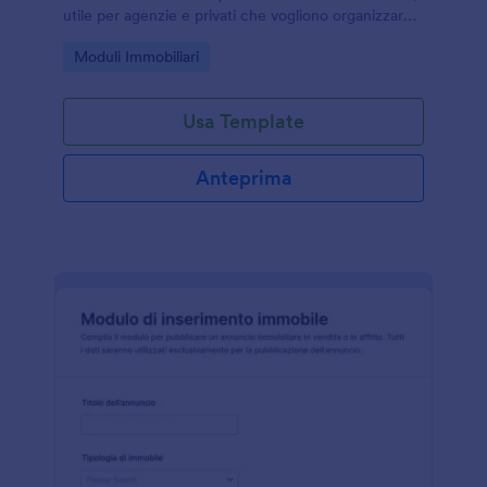
utile per agenzie e privati che vogliono organizzare
preferenze, tempi e ricontatti in un unico modulo
Go to Category:
Moduli Immobiliari
online.
Usa Template
Anteprima