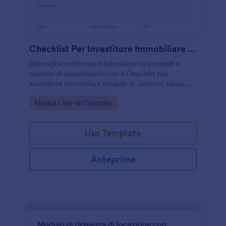
Checklist Per Investitore Immobiliare Form
Raccogli e confronta informazioni su immobili e
obiettivi di investimento con il Checklist per
investitore immobiliare Modulo di Jotform, ideale
per investitori, consulenti e professionisti che
Go to Category:
Moduli Liste di Controllo
gestiscono la raccolta dati online.
Usa Template
Anteprima