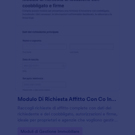
Modulo Di Richiesta Affitto Con Co Interessato E Firme
Raccogli richieste di affitto complete con dati del
richiedente e del coobbligato, autorizzazioni e firme,
ideale per proprietari e agenzie che vogliono gestire
la valutazione delle candidature con Jotform.
Go to Category:
Moduli di Gestione Immobiliare