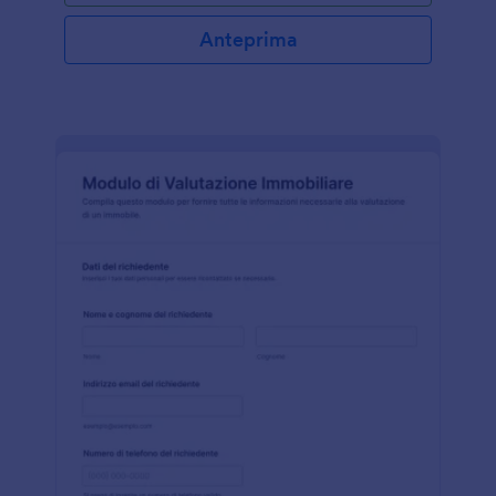
fino all'importo che un deposito cauzionale può
coprire. La rinuncia al deposito cauzionale
Anteprima
garantisce la copertura del rischio che si puo'
verificare o meno durante la durata del contratto di
locazione con l'inquilino. Per tutelare gli interessi
della controparte, è necessario che le formalità
siano messe per iscritto. Non c'è bisogno di portare
con sé una copia cartacea per compilare il modulo
fisicamente. Questo modulo può essere caricato su
qualsiasi dispositivo mobile o computer. È disponibile
un campo per la firma in cui è possibile emulare la
scrittura di una firma come se fosse scritta su carta.
Con questo modulo è possibile cercare e gestire
facilmente le rinunce al deposito cauzionale ed
eliminare i possibili errori di divulgazione delle
rinunce agli inquilini che non ne hanno diritto.
Questo semplice modulo può anche essere
facilmente modificato tramite il Costruttore di
Moduli gratuito di Jotform.