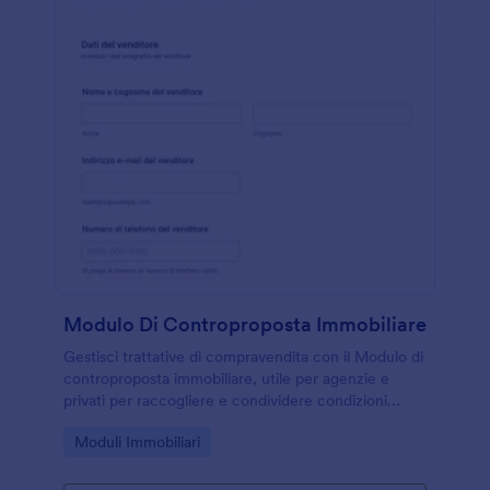
Modulo Di Controproposta Immobiliare
Gestisci trattative di compravendita con il Modulo di
controproposta immobiliare, utile per agenzie e
privati per raccogliere e condividere condizioni
aggiornate e tenere traccia delle risposte del
Go to Category:
Moduli Immobiliari
modulo con Jotform.