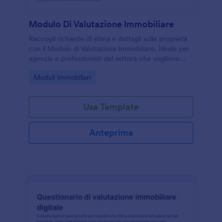
Modulo Di Valutazione Immobiliare
Raccogli richieste di stima e dettagli sulle proprietà
con il Modulo di Valutazione Immobiliare, ideale per
agenzie e professionisti del settore che vogliono
velocizzare la raccolta dati e gestire ogni invio del
Go to Category:
Moduli Immobiliari
modulo online.
Usa Template
Anteprima