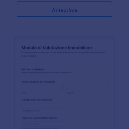
fino all'importo che un deposito cauzionale può
coprire. La rinuncia al deposito cauzionale
Anteprima
garantisce la copertura del rischio che si puo'
verificare o meno durante la durata del contratto di
locazione con l'inquilino. Per tutelare gli interessi
della controparte, è necessario che le formalità
siano messe per iscritto. Non c'è bisogno di portare
con sé una copia cartacea per compilare il modulo
fisicamente. Questo modulo può essere caricato su
qualsiasi dispositivo mobile o computer. È disponibile
un campo per la firma in cui è possibile emulare la
scrittura di una firma come se fosse scritta su carta.
Con questo modulo è possibile cercare e gestire
facilmente le rinunce al deposito cauzionale ed
eliminare i possibili errori di divulgazione delle
rinunce agli inquilini che non ne hanno diritto.
Questo semplice modulo può anche essere
facilmente modificato tramite il Costruttore di
Moduli gratuito di Jotform.