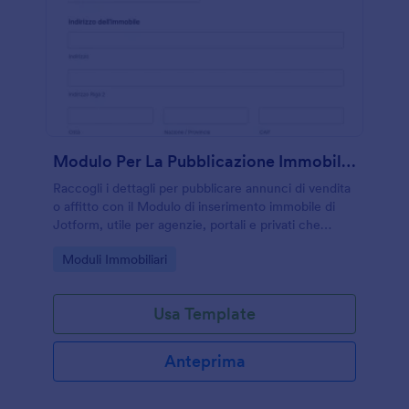
Modulo Per La Pubblicazione Immobiliare
Raccogli i dettagli per pubblicare annunci di vendita
o affitto con il Modulo di inserimento immobile di
Jotform, utile per agenzie, portali e privati che
vogliono gestire la data collection in modo ordinato.
Go to Category:
Moduli Immobiliari
Usa Template
Anteprima