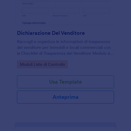
Dichiarazione Del Venditore
Raccogli e organizza le informazioni di trasparenza
del venditore per immobili e locali commerciali con
la Checklist di Trasparenza del Venditore Modulo di
Jotform, utile per agenzie, proprietari e consulenti
Go to Category:
Moduli Liste di Controllo
durante la trattativa.
Usa Template
Anteprima