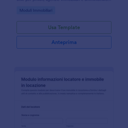
che vogliono gestire le richieste online con Jotform.
Go to Category:
Moduli Immobiliari
Usa Template
Anteprima