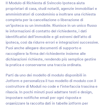
interessato e le informazioni per organizzare la visita.
Il Modulo di Richiesta di Svincolo Ipoteca aiuta
Anteprima
Un layout di modulo semplice, per la richiesta del
proprietari di casa, studi notarili, agenzie immobiliari e
cliente immobiliare ma dall'aspetto professionale che
amministratori di condominio a inoltrare una richiesta
potrai personalizzare o formattare in modo facile,
completa per la cancellazione o liberazione di
nel Costruttore di Modulo di JotForm. Provalo ora e
un’ipoteca su un immobile. Riunisce in un unico flusso
goditi i vantaggi dell'utilizzo di questo Template di
Modulo Richiesta Immobiliare.
le informazioni di contatto del richiedente, i dati
identificativi dell’immobile e gli estremi dell’atto di
ipoteca, così da ridurre errori e integrazioni successive.
Puoi anche allegare documenti di supporto e
raccogliere la firma del richiedente insieme alle
dichiarazioni richieste, rendendo più semplice gestire
la pratica e conservarne una traccia ordinata.
Parti da uno dei modello di modulo disponibili in
Jotform e personalizza il tuo modello di modulo con il
costruttore di Moduli no code e l’interfaccia trascina e
rilascia. In pochi minuti puoi adattare testi e design,
impostare notifiche email per ogni risposta e
organizzare la raccolta dati in tabelle jotform per