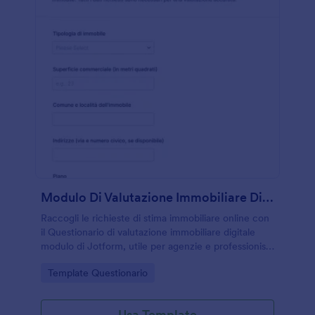
Modulo Di Valutazione Immobiliare Digitale
Raccogli le richieste di stima immobiliare online con
il Questionario di valutazione immobiliare digitale
modulo di Jotform, utile per agenzie e professionisti
che vogliono velocizzare la raccolta dati e
Go to Category:
Template Questionario
rispondere più rapidamente ai potenziali clienti.
Usa Template