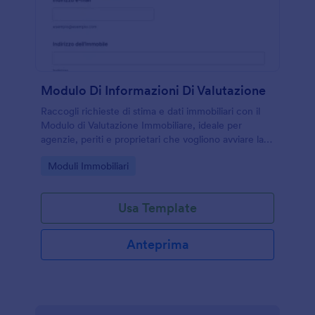
Modulo Di Informazioni Di Valutazione
Raccogli richieste di stima e dati immobiliari con il
Modulo di Valutazione Immobiliare, ideale per
agenzie, periti e proprietari che vogliono avviare la
raccolta dati e gestire ogni risposta in modo
Go to Category:
Moduli Immobiliari
ordinato.
Usa Template
Anteprima