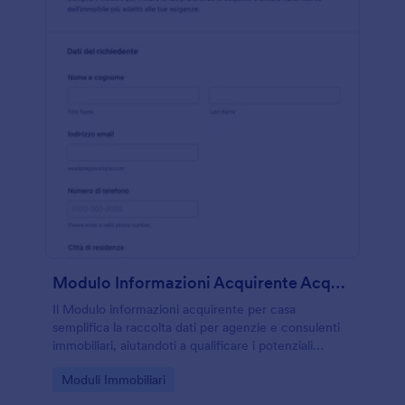
Modulo Informazioni Acquirente Acquirenti Di Case
Il Modulo informazioni acquirente per casa
semplifica la raccolta dati per agenzie e consulenti
immobiliari, aiutandoti a qualificare i potenziali
acquirenti e organizzare la ricerca e le visite con
Go to Category:
Moduli Immobiliari
Jotform.