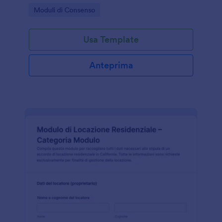
consulenti e privati che gestiscono deleghe e
Go to Category:
Moduli di Consenso
condizioni di vendita.
Usa Template
Anteprima