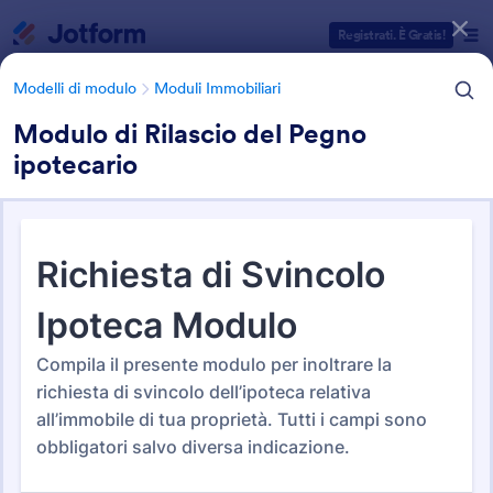
Inizio del dialogo
Registrati. È Gratis!
Modelli di modulo
Moduli Immobiliari
Modulo di Rilascio del Pegno
ipotecario
Categorie Template Moduli
Modelli di modulo
Moduli Immobiliari
Moduli Immobiliari
179 Template