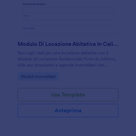
Modulo Di Locazione Abitativa In California
Raccogli i dati per una locazione abitativa con il
Modulo di Locazione Residenziale Form di Jotform,
utile per proprietari e agenzie immobiliari che
vogliono gestire accordi e raccogliere risposte al
Go to Category:
Moduli Immobiliari
modulo online.
Usa Template
Anteprima