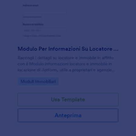
Modulo Per Informazioni Su Locatore E Immobile In Affitto
Raccogli i dettagli su locatore e immobile in affitto
con il Modulo informazioni locatore e immobile in
locazione di Jotform, utile a proprietari e agenzie
per organizzare la data collection e gestire ogni invio
Go to Category:
Moduli Immobiliari
del modulo online.
Usa Template
Anteprima