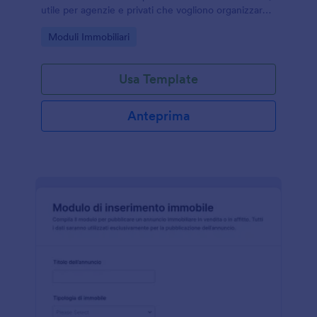
utile per agenzie e privati che vogliono organizzare
preferenze, tempi e ricontatti in un unico modulo
Go to Category:
Moduli Immobiliari
online.
Usa Template
Anteprima