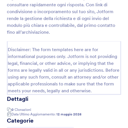
consultare rapidamente ogni risposta. Con link di
Modulo Di Informazioni Per L'acquirente Acquirente Immobiliare
condivisione o incorporamento sul tuo sito, Jotform
Se hai un elenco di proprietà immobiliari su un sito
rende la gestione della richiesta e di ogni invio del
Web, è possibile utilizzare questo modulo di
modulo più chiara e controllabile, dal primo contatto
informazioni sull'acquirente per raccogliere
fino all’archiviazione.
informazioni dettagliate sulle preferenze di
Go to Category:
Moduli Immobiliari
proprietà, informazioni sul budget e dettagli di
contatto. Puoi aggiungere più campi al modello,
Disclaimer: The form templates here are for
incluso qualsiasi contenuto visivo o informativo,
informational purposes only. Jotform is not providing
Usa Template
cambiare i colori, i caratteri, il tema, lo sfondo e
legal, financial, or other advice, or implying that the
incorporarlo nel tuo sito web o usarlo come modulo
autonomo.
forms are legally valid in all or any jurisdictions. Before
Anteprima
using any such form, consult an attorney and/or other
applicable professionals to make sure that the form
meets your needs, legally and otherwise.
Dettagli
0
Clonazioni
Data Ultimo Aggiornamento:
12 maggio 2026
Categorie