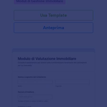
Go to Category:
Moduli di Gestione Immobiliare
di immobili.
Usa Template
Anteprima