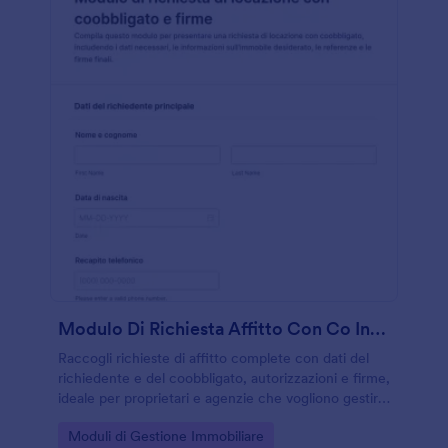
Modulo Di Richiesta Affitto Con Co Interessato E Firme
Raccogli richieste di affitto complete con dati del
richiedente e del coobbligato, autorizzazioni e firme,
ideale per proprietari e agenzie che vogliono gestire
la valutazione delle candidature con Jotform.
Go to Category:
Moduli di Gestione Immobiliare