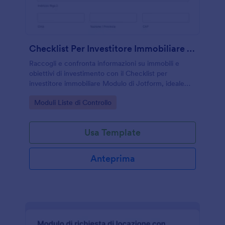
Checklist Per Investitore Immobiliare Form
Raccogli e confronta informazioni su immobili e
obiettivi di investimento con il Checklist per
investitore immobiliare Modulo di Jotform, ideale
per investitori, consulenti e professionisti che
Go to Category:
Moduli Liste di Controllo
gestiscono la raccolta dati online.
Usa Template
Anteprima