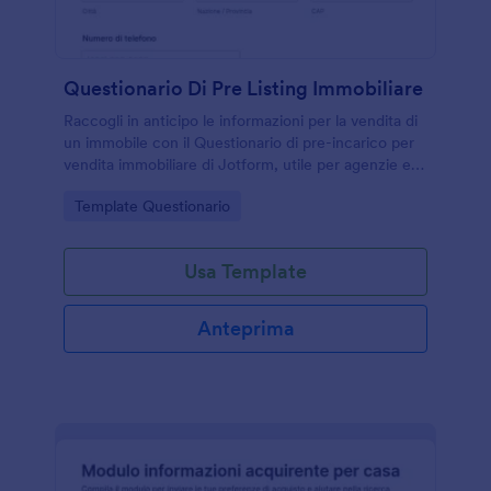
Questionario Di Pre Listing Immobiliare
Raccogli in anticipo le informazioni per la vendita di
un immobile con il Questionario di pre-incarico per
vendita immobiliare di Jotform, utile per agenzie e
proprietari per velocizzare la raccolta dati e
Go to Category:
Template Questionario
preparare valutazioni e visite.
Usa Template
Anteprima