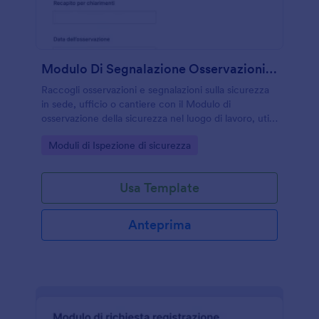
Modulo Di Segnalazione Osservazioni Di Sicurezza Sul Lavoro
Raccogli osservazioni e segnalazioni sulla sicurezza
in sede, ufficio o cantiere con il Modulo di
osservazione della sicurezza nel luogo di lavoro, utile
a preposti e responsabili per gestire rischi, azioni
Go to Category:
Moduli di Ispezione di sicurezza
correttive e follow-up con Jotform.
Usa Template
Anteprima