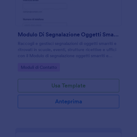
Modulo Di Segnalazione Oggetti Smarriti E Ritrovati 🧳🔍
Raccogli e gestisci segnalazioni di oggetti smarriti e
ritrovati in scuole, eventi, strutture ricettive e uffici
con il Modulo di segnalazione oggetti smarriti e
ritrovati Form di Jotform, migliorando la raccolta dati
Go to Category:
Moduli di Contatto
e il tracciamento delle risposte.
Usa Template
Anteprima