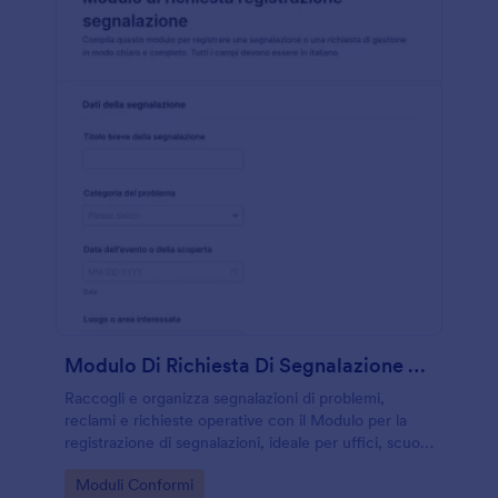
Modulo Di Richiesta Di Segnalazione Problemi
Raccogli e organizza segnalazioni di problemi,
reclami e richieste operative con il Modulo per la
registrazione di segnalazioni, ideale per uffici, scuole
e organizzazioni che vogliono migliorare la raccolta
Go to Category:
Moduli Conformi
dati e la gestione delle risposte.