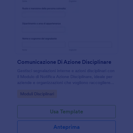
Comunicazione Di Azione Disciplinare
Gestisci segnalazioni interne e azioni disciplinari con
il Modulo di Notifica Azione Disciplinare, ideale per
aziende e organizzazioni che vogliono raccogliere
dati in modo coerente e archiviare le risposta in
Go to Category:
Moduli Disciplinari
Jotform.
Usa Template
Anteprima