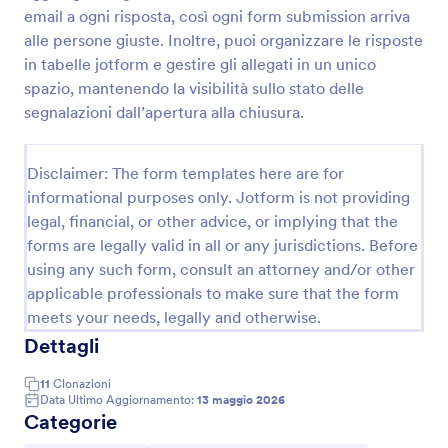
email a ogni risposta, così ogni form submission arriva
alle persone giuste. Inoltre, puoi organizzare le risposte
Modulo Di Segnalazione Qualità
in tabelle jotform e gestire gli allegati in un unico
spazio, mantenendo la visibilità sullo stato delle
Raccogli e organizza segnalazioni di non conformità
segnalazioni dall’apertura alla chiusura.
e problemi operativi con il Modulo di Segnalazione
Qualità di Jotform, ideale per reparti aziendali e
team qualità che vogliono migliorare la data
Go to Category:
Disclaimer: The form templates here are for
Sondaggi sulla Qualità
collection e la gestione delle risposte.
informational purposes only. Jotform is not providing
legal, financial, or other advice, or implying that the
Usa Template
forms are legally valid in all or any jurisdictions. Before
using any such form, consult an attorney and/or other
Anteprima
applicable professionals to make sure that the form
meets your needs, legally and otherwise.
Dettagli
11
Clonazioni
Data Ultimo Aggiornamento:
13 maggio 2026
Categorie