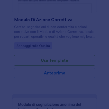
Modulo Di Azione Correttiva
Gestisci segnalazioni di non conformità e azioni
correttive con il Modulo di Azione Correttiva, ideale
per reparti operativi e qualità che vogliono migliorare
la raccolta dati e il monitoraggio degli interventi.
Go to Category:
Sondaggi sulla Qualità
Usa Template
Anteprima