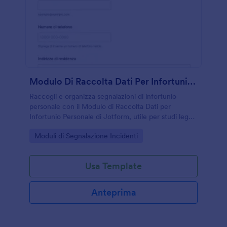
Modulo Di Raccolta Dati Per Infortunio Personale
Raccogli e organizza segnalazioni di infortunio
personale con il Modulo di Raccolta Dati per
Infortunio Personale di Jotform, utile per studi legali,
assicurazioni e uffici che gestiscono richieste e
Go to Category:
Moduli di Segnalazione Incidenti
documentazione online.
Usa Template
Anteprima