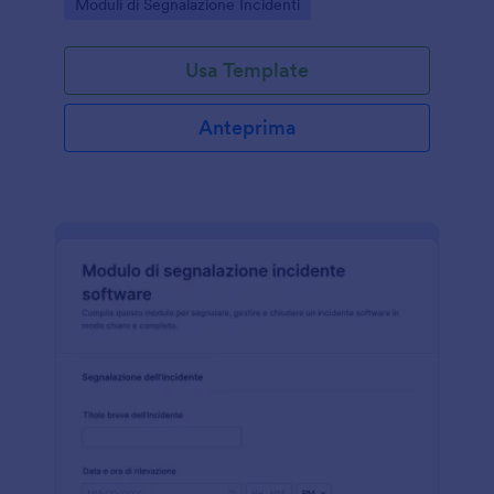
Go to Category:
Moduli di Segnalazione Incidenti
documentare eventi e azioni correttive.
Usa Template
Anteprima