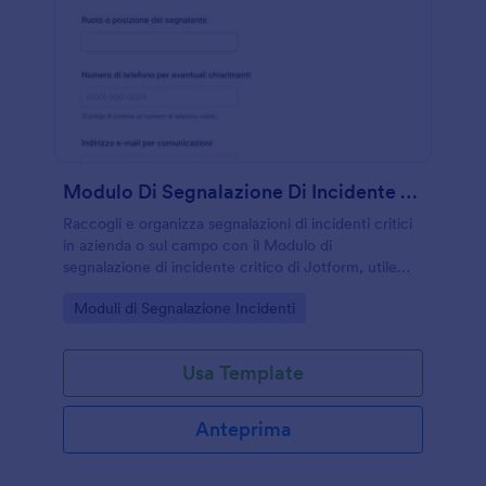
Modulo Di Segnalazione Di Incidente Critico
Raccogli e organizza segnalazioni di incidenti critici
in azienda o sul campo con il Modulo di
segnalazione di incidente critico di Jotform, utile
per registrare eventi, supportare verifiche interne e
Go to Category:
Moduli di Segnalazione Incidenti
migliorare la raccolta dati.
Usa Template
Anteprima