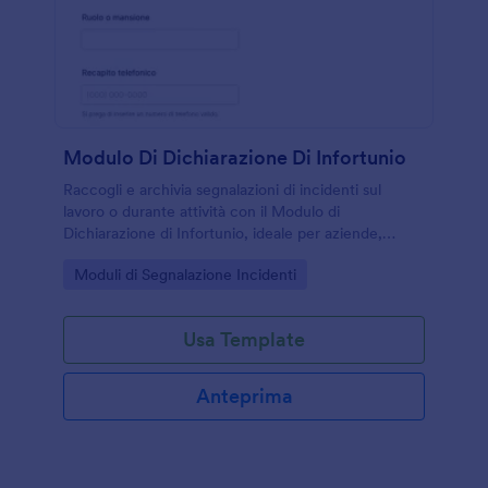
Modulo Di Dichiarazione Di Infortunio
Raccogli e archivia segnalazioni di incidenti sul
lavoro o durante attività con il Modulo di
Dichiarazione di Infortunio, ideale per aziende,
scuole ed enti che vogliono una data collection
Go to Category:
Moduli di Segnalazione Incidenti
ordinata con Jotform.
Usa Template
Anteprima