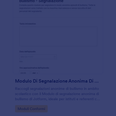
Modulo Di Segnalazione Anonima Di Bullismo
Raccogli segnalazioni anonime di bullismo in ambito
scolastico con il Modulo di segnalazione anonima di
bullismo di Jotform, ideale per istituti e referenti che
vogliono organizzare la raccolta dati e gestire le
Go to Category:
Moduli Conformi
risposte in modo ordinato.