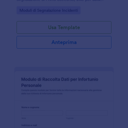
collection e gestione delle risposte in Jotform.
Go to Category:
Moduli di Segnalazione Incidenti
Usa Template
Anteprima