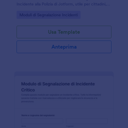
Incidente alla Polizia di Jotform, utile per cittadini,
aziende e strutture che vogliono gestire la raccolta
Go to Category:
Moduli di Segnalazione Incidenti
dati in modo chiaro.
Usa Template
Anteprima