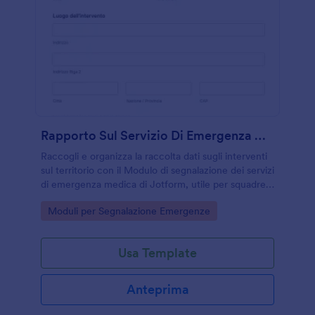
Rapporto Sul Servizio Di Emergenza Medica Sul Terreno
Raccogli e organizza la raccolta dati sugli interventi
sul territorio con il Modulo di segnalazione dei servizi
di emergenza medica di Jotform, utile per squadre
di soccorso, presidi sanitari e organizzazioni di
Go to Category:
Moduli per Segnalazione Emergenze
protezione civile.
Usa Template
Anteprima