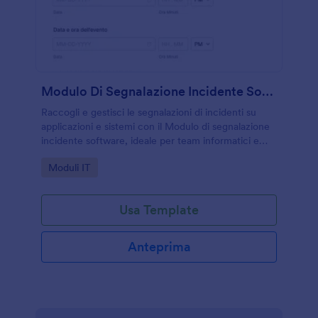
Modulo Di Segnalazione Incidente Software
Raccogli e gestisci le segnalazioni di incidenti su
applicazioni e sistemi con il Modulo di segnalazione
incidente software, ideale per team informatici e
assistenza che vogliono tracciare priorità,
Go to Category:
Moduli IT
avanzamento e chiusura.
Usa Template
Anteprima