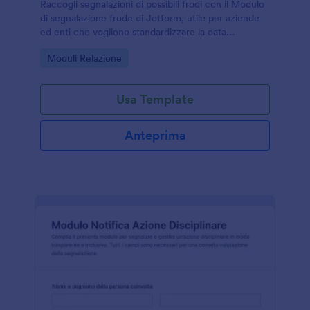
Raccogli segnalazioni di possibili frodi con il Modulo
di segnalazione frode di Jotform, utile per aziende
ed enti che vogliono standardizzare la data
collection, centralizzare le risposta e gestire le form
Go to Category:
Moduli Relazione
submission in modo ordinato.
Usa Template
Anteprima