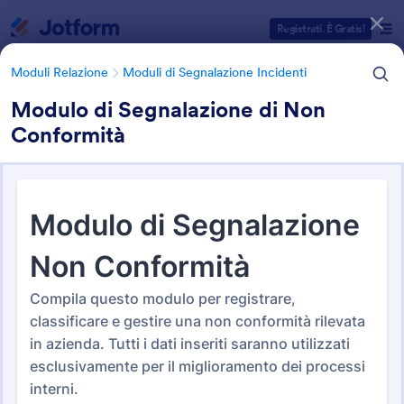
Inizio del dialogo
Registrati. È Gratis!
Moduli Relazione
Moduli di Segnalazione Incidenti
Modulo di Segnalazione di Non
Conformità
Categorie Template Moduli
Moduli Relazione
Moduli di Segnalazione Incidenti
Moduli di Segnalazione
Incidenti
124 Template