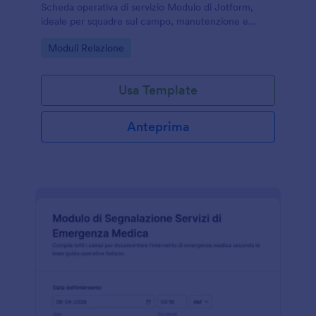
Scheda operativa di servizio Modulo di Jotform,
ideale per squadre sul campo, manutenzione e
sicurezza che devono documentare interventi e
Go to Category:
Moduli Relazione
incidenti in modo coerente.
Usa Template
Anteprima