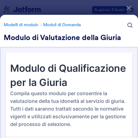
Inizio del dialogo
Registrati. È Gratis!
Modelli di modulo
Moduli di Domanda
Modulo di Valutazione della Giuria
Categorie Template Moduli
Modelli di modulo
Moduli di Domanda
Moduli di Domanda
Jotform offre 441 Moduli di Domanda