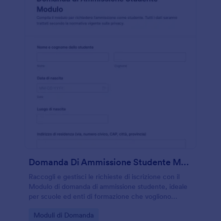
Domanda Di Ammissione Studente Modulo
Raccogli e gestisci le richieste di iscrizione con il
Modulo di domanda di ammissione studente, ideale
per scuole ed enti di formazione che vogliono
semplificare la raccolta dati online con Jotform.
Go to Category:
Moduli di Domanda