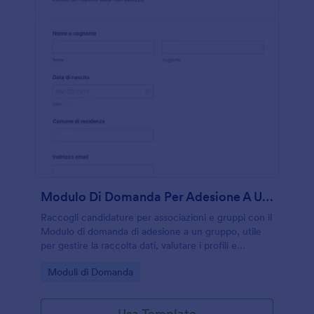
Modulo Di Domanda Per Adesione A Un Gruppo
Raccogli candidature per associazioni e gruppi con il
Modulo di domanda di adesione a un gruppo, utile
per gestire la raccolta dati, valutare i profili e
organizzare ogni invio del modulo con Jotform.
Go to Category:
Moduli di Domanda
Usa Template