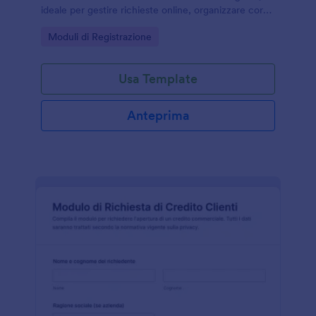
ideale per gestire richieste online, organizzare corsi
e centralizzare la raccolta dati e ogni invio del
Go to Category:
Moduli di Registrazione
modulo con Jotform.
Usa Template
Anteprima