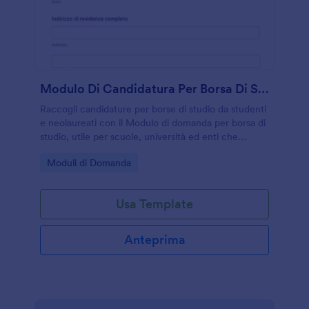
Modulo Di Candidatura Per Borsa Di Studio
Raccogli candidature per borse di studio da studenti
e neolaureati con il Modulo di domanda per borsa di
studio, utile per scuole, università ed enti che
vogliono semplificare la raccolta dati e la gestione
Go to Category:
Moduli di Domanda
delle risposte del modulo.
Usa Template
Anteprima