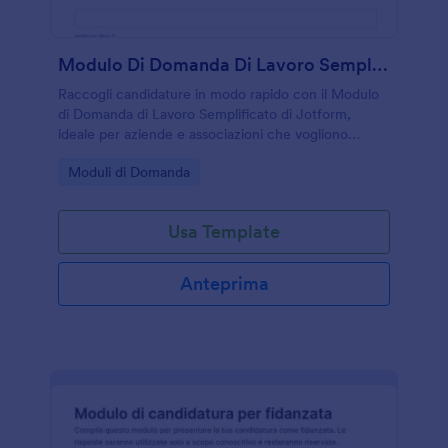
Modulo Di Domanda Di Lavoro Semplificato
Raccogli candidature in modo rapido con il Modulo
di Domanda di Lavoro Semplificato di Jotform,
ideale per aziende e associazioni che vogliono
gestire la raccolta dati e l’invio del modulo online in
Go to Category:
Moduli di Domanda
pochi passaggi.
Usa Template
Anteprima