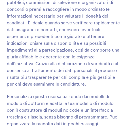
pubblici, commissioni di selezione e organizzatori di
completamente personalizzabile, consentendo di
Anteprima
raccogliere tutti i dati necessari dalle informazioni di
concorsi o premi a raccogliere in modo ordinato le
contatto, le offerte di corsi, la durata, e ovviamente,
informazioni necessarie per valutare l’idoneità dei
le informazioni sulla carta di credito per il
candidati. È ideale quando serve verificare rapidamente
pagamento e altro ancora.
dati anagrafici e contatti, conoscere eventuali
esperienze precedenti come giurato e ottenere
indicazioni chiare sulla disponibilità e su possibili
impedimenti alla partecipazione, così da comporre una
giuria affidabile e coerente con le esigenze
dell’iniziativa. Grazie alla dichiarazione di veridicità e al
consenso al trattamento dei dati personali, il processo
risulta più trasparente per chi compila e più gestibile
per chi deve esaminare le candidature.
Personalizza questa risorsa partendo dai modelli di
modulo di Jotform e adatta la tua modello di modulo
con il costruttore di moduli no code e un’interfaccia
trascina e rilascia, senza bisogno di programmare. Puoi
organizzare la raccolta dati in pochi passaggi,