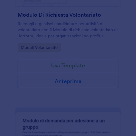
Modulo Di Richiesta Volontariato
Raccogli e gestisci candidature per attività di
volontariato con il Modulo di richiesta volontariato di
Jotform, ideale per organizzazioni no profit e
associazioni che vogliono semplificare la raccolta
Go to Category:
Moduli Volontariato
dati e gli invii del modulo online.
Usa Template
Anteprima