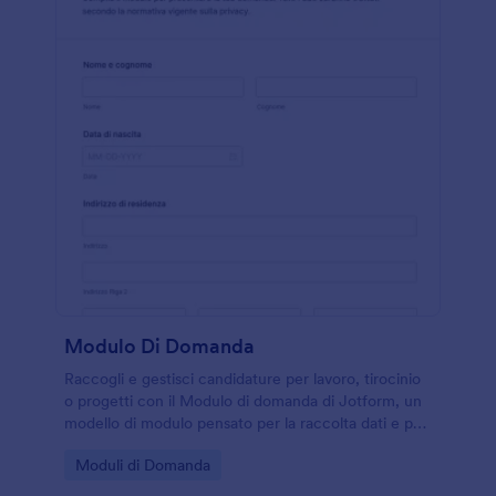
Modulo Di Domanda
Raccogli e gestisci candidature per lavoro, tirocinio
o progetti con il Modulo di domanda di Jotform, un
modello di modulo pensato per la raccolta dati e per
organizzare ogni invio del modulo in modo ordinato.
Go to Category:
Moduli di Domanda