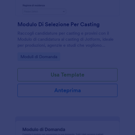
Modulo Di Selezione Per Casting
Raccogli candidature per casting e provini con il
Modulo di candidatura al casting di Jotform, ideale
per produzioni, agenzie e studi che vogliono
organizzare la selezione e la data collection online in
Go to Category:
Moduli di Domanda
modo rapido.
Usa Template
Anteprima