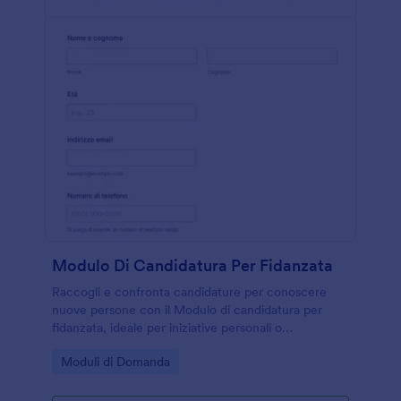
Modulo Di Candidatura Per Fidanzata
Raccogli e confronta candidature per conoscere
nuove persone con il Modulo di candidatura per
fidanzata, ideale per iniziative personali o
community sociali che vogliono gestire la raccolta
Go to Category:
Moduli di Domanda
dati e ogni invio del modulo con Jotform.