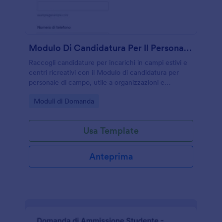
Modulo Di Candidatura Per Il Personale Del Campo
Raccogli candidature per incarichi in campi estivi e
centri ricreativi con il Modulo di candidatura per
personale di campo, utile a organizzazioni e
coordinatori per gestire la raccolta dati e le risposte
Go to Category:
Moduli di Domanda
in un unico processo.
Usa Template
Anteprima