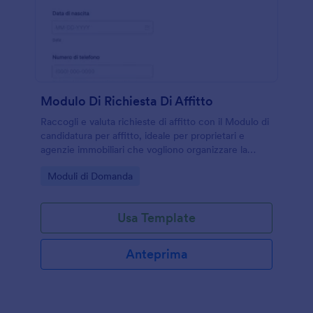
Modulo Di Richiesta Di Affitto
Raccogli e valuta richieste di affitto con il Modulo di
candidatura per affitto, ideale per proprietari e
agenzie immobiliari che vogliono organizzare la
raccolta dati e gestire ogni invio del modulo con
Go to Category:
Moduli di Domanda
Jotform.
Usa Template
Anteprima