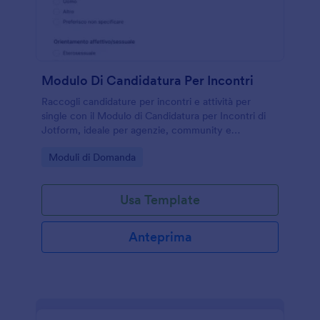
Modulo Di Candidatura Per Incontri
Raccogli candidature per incontri e attività per
single con il Modulo di Candidatura per Incontri di
Jotform, ideale per agenzie, community e
organizzatori che vogliono gestire la raccolta dati e
Go to Category:
Moduli di Domanda
le risposte in un unico flusso.
Usa Template
Anteprima