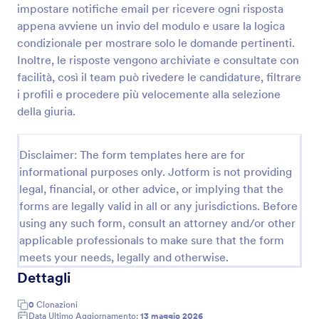
impostare notifiche email per ricevere ogni risposta
Modulo Di Richiesta Finanziamento
appena avviene un invio del modulo e usare la logica
condizionale per mostrare solo le domande pertinenti.
Un Modulo di Richiesta Finanziamento viene
utilizzato dagli istituti di credito per decidere se
Inoltre, le risposte vengono archiviate e consultate con
offrire un prestito ad una persona che richiede un
facilità, così il team può rivedere le candidature, filtrare
finanziamento da un istituto finanziario. Utilizza
i profili e procedere più velocemente alla selezione
Go to Category:
Moduli di Domanda
questo modulo per raccogliere le informazioni
della giuria.
necessarie riguardo i richiedenti al fine di decidere
se garantire o no il prestito. È sufficiente
Usa Template
personalizzare i campi per includere tutte le
Disclaimer: The form templates here are for
informazioni necessarie che rimarranno disponibili
informational purposes only. Jotform is not providing
per essere consultate in un secondo momento. Una
Anteprima
volta creato il modulo, è possibile condividerlo con
legal, financial, or other advice, or implying that the
un link o incorporarlo nel proprio sito web. Sara'
forms are legally valid in all or any jurisdictions. Before
sufficiente sincronizzarsi con il servizio di
using any such form, consult an attorney and/or other
archiviazione prescelto per visualizzare tutti gli invii
applicable professionals to make sure that the form
attraverso un'unica piattaforma. Per gli utenti più
meets your needs, legally and otherwise.
esperti, è possibile integrare il modulo con Google
Drive, Dropbox, Box o con un processore di
Dettagli
pagamento di terze parti come Stripe o PayPal, per
sfruttare al meglio le informazioni raccolte.
0
Clonazioni
Personalizza il tuo Modulo di Richiesta
Data Ultimo Aggiornamento:
13 maggio 2026