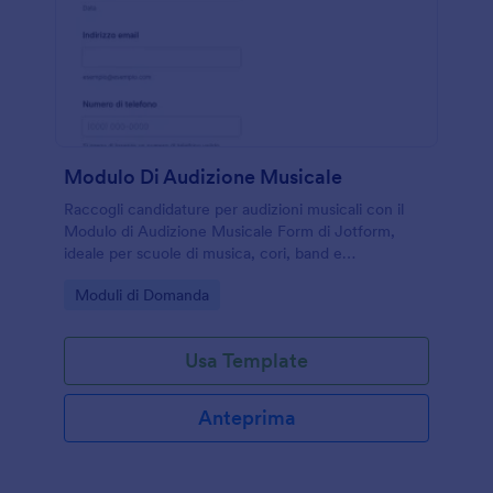
Modulo Di Audizione Musicale
Raccogli candidature per audizioni musicali con il
Modulo di Audizione Musicale Form di Jotform,
ideale per scuole di musica, cori, band e
organizzatori di eventi che vogliono gestire data
Go to Category:
Moduli di Domanda
collection e risposta online in modo semplice.
Usa Template
Anteprima