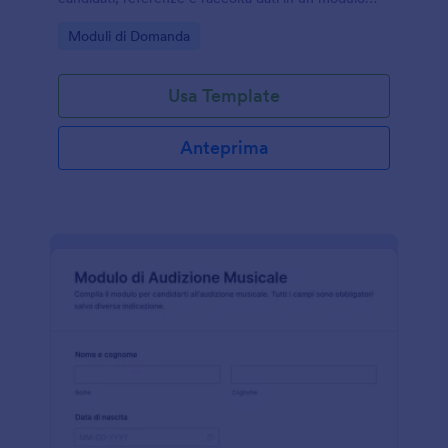
online facile da condividere e personalizzare.
Go to Category:
Moduli di Domanda
Usa Template
Anteprima