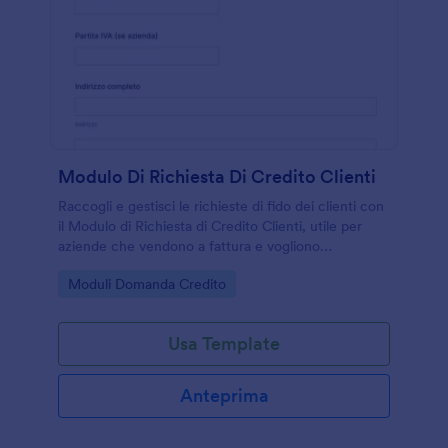
Modulo Di Richiesta Di Credito Clienti
Raccogli e gestisci le richieste di fido dei clienti con
il Modulo di Richiesta di Credito Clienti, utile per
aziende che vendono a fattura e vogliono
velocizzare la valutazione interna e la raccolta dati
Go to Category:
Moduli Domanda Credito
con Jotform.
Usa Template
Anteprima