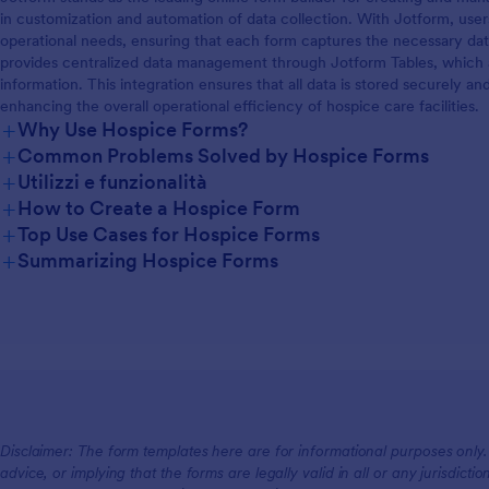
in customization and automation of data collection. With Jotform, users
operational needs, ensuring that each form captures the necessary data
provides centralized data management through Jotform Tables, which al
information. This integration ensures that all data is stored securely 
enhancing the overall operational efficiency of hospice care facilities.
+
Why Use Hospice Forms?
+
Common Problems Solved by Hospice Forms
+
Utilizzi e funzionalità
+
How to Create a Hospice Form
+
Top Use Cases for Hospice Forms
+
Summarizing Hospice Forms
For Managers
For Teams
For Customers
Disclaimer: The form templates here are for informational purposes only. J
advice, or implying that the forms are legally valid in all or any jurisdict