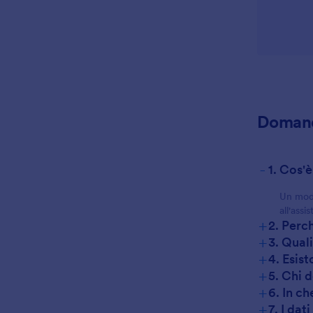
Domand
-
1. Cos'
Un modu
all'assi
+
2. Perc
+
3. Qual
+
4. Esist
+
5. Chi 
+
6. In ch
+
7. I dat