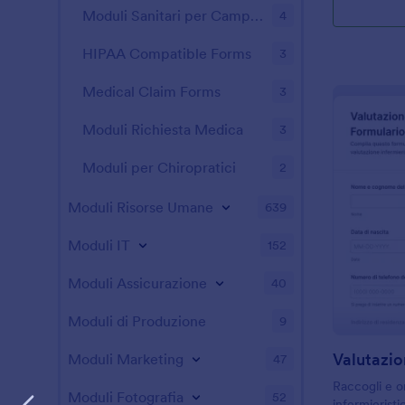
Moduli Sanitari per Campi Estivi
4
HIPAA Compatible Forms
3
Medical Claim Forms
3
Moduli Richiesta Medica
3
Moduli per Chiropratici
2
Moduli Risorse Umane
639
Moduli IT
152
Moduli Assicurazione
40
Moduli di Produzione
9
Moduli Marketing
47
Raccogli e or
Moduli Fotografia
52
infermierist