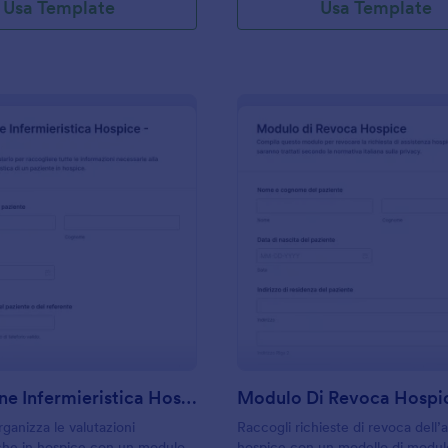
Usa Template
Usa Template
: Valutazione Infermieristica Hospice Formulari
: M
Anteprima
Anteprima
Valutazione Infermieristica Hospice Formulario
Modulo Di Revoca Hospi
ganizza le valutazioni
Raccogli richieste di revoca dell’
iche in hospice con un modulo
hospice con un modello di modu