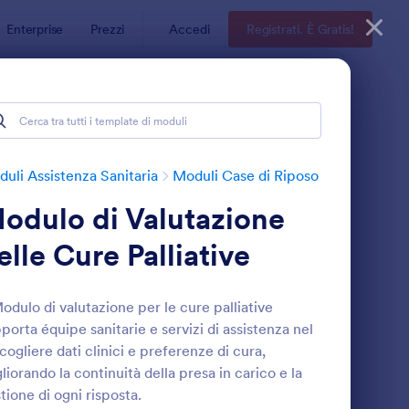
Enterprise
Prezzi
Accedi
Registrati. È Gratis!
uli Assistenza Sanitaria
Moduli Case di Riposo
odulo di Valutazione
elle Cure Palliative
Modulo di valutazione per le cure palliative
porta équipe sanitarie e servizi di assistenza nel
odulo Di Dimissione Hospice
: Dichiarazione Di Ce
Anteprima
cogliere dati clinici e preferenze di cura,
liorando la continuità della presa in carico e la
tione di ogni risposta.