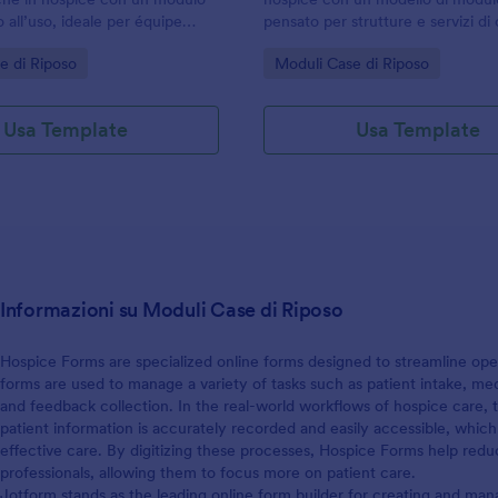
 all’uso, ideale per équipe
pensato per strutture e servizi di
 strutture socio-sanitarie che
raccolta dati ordinata, conferme e
gory:
Go to Category:
e di Riposo
Moduli Case di Riposo
iorare la raccolta dati e la
un unico flusso digitale.
e risposte.
Usa Template
Usa Template
Informazioni su Moduli Case di Riposo
Hospice Forms are specialized online forms designed to streamline ope
forms are used to manage a variety of tasks such as patient intake, med
and feedback collection. In the real-world workflows of hospice care, t
patient information is accurately recorded and easily accessible, which
effective care. By digitizing these processes, Hospice Forms help red
professionals, allowing them to focus more on patient care.
Jotform stands as the leading online form builder for creating and m