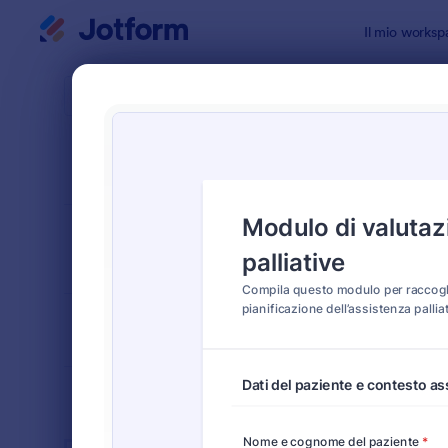
Inizio del dialogo
Il mio worksp
Modelli di
Modul
ORDINA PER
Popolari
11 Template
LAYOUT DEL
Classico
MODULO
TIPOLOGIA
SETTORI