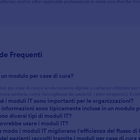
attorney and/or other applicable professionals to make sure that the fo
e Frequenti
è un modulo per case di cura?
lo per case di cura è un documento digitale o cartaceo utilizzato per ra
stenza sanitaria, come l'accoglienza dei pazienti, i piani terapeutici, il c
hé i moduli IT sono importanti per le organizzazioni?
i informazioni sono tipicamente incluse in un modulo p
ono diversi tipi di moduli IT?
dovrebbe usare i moduli IT?
e modo i moduli IT migliorano l'efficienza del flusso di
i dei pazienti raccolti tramite i moduli per case di cura 