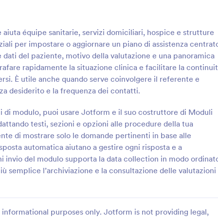
: Modulo Di Assistenza Palliativa
: M
Anteprima
Anteprima
 aiuta équipe sanitarie, servizi domiciliari, hospice e strutture
ziali per impostare o aggiornare un piano di assistenza centrat
 dati del paziente, motivo della valutazione e una panoramica
afare rapidamente la situazione clinica e facilitare la continui
versi. È utile anche quando serve coinvolgere il referente e
 Assistenza Palliativa
za desiderito e la frequenza dei contatti.
ganizza le richieste di
Raccogli e valuta candidature per
 cure palliative con il Modulo di
in hospice con il Modulo di candi
li di modulo, puoi usare Jotform e il suo costruttore di Moduli
ve, ideale per hospice, servizi
volontari in hospice di Jotform, i
dattando testi, sezioni e opzioni alle procedure della tua
d équipe sanitarie che
associazioni e strutture socio-san
nte di mostrare solo le domande pertinenti in base alle
gory:
Go to Category:
stenza Sanitaria
Moduli Case di Riposo
resa in carico, comunicazioni e
vogliono gestire disponibilità, mot
isposta automatica aiutano a gestire ogni risposta e a
i online con Jotform.
contatti in un unico flusso.
 invio del modulo supporta la data collection in modo ordinat
Usa Template
Usa Template
ù semplice l’archiviazione e la consultazione delle valutazioni
informational purposes only. Jotform is not providing legal,