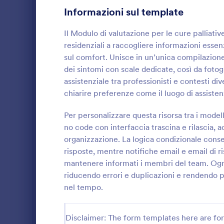
Informazioni sul template
Moduli di Gioco
9
Il Modulo di valutazione per le cure palliative
Moduli Assistenza Sanitaria
756
residenziali a raccogliere informazioni essen
sul comfort. Unisce in un’unica compilazione
Sondaggi & Questionari Medici
79
dei sintomi con scale dedicate, così da fotogr
Moduli Consenso Medico
76
assistenziale tra professionisti e contesti di
Modulo Di
chiarire preferenze come il luogo di assisten
Moduli di Consenso Informato
72
Raccogli e or
assistenza in
Per personalizzare questa risorsa tra i model
Mental Health Forms
31
cure palliati
no code con interfaccia trascina e rilascia, a
domiciliari e
organizzazione. La logica condizionale conse
Sondaggi Sanitari
23
Go to Cate
Moduli Assi
gestiscono p
risposte, mentre notifiche email e email di r
raccolta dat
Healthcare Assessment Forms
mantenere informati i membri del team. Ogni
19
riducendo errori e duplicazioni e rendendo pi
Moduli Monitoraggio della Salute
17
nel tempo.
Moduli per Consenso Dentale
16
Disclaimer: The form templates here are for 