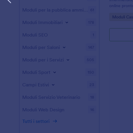
online pronto
Moduli per la pubblica amministrazione
61
domiciliari e
Go to Cate
Moduli Cas
vogliono migl
Moduli Immobiliari
178
gestione dell
Moduli SEO
1
Moduli per Saloni
147
Moduli per i Servizi
505
Moduli Sport
150
Campi Estivi
23
Moduli Servizio Veterinario
18
Moduli Web Design
16
Tutti i settori