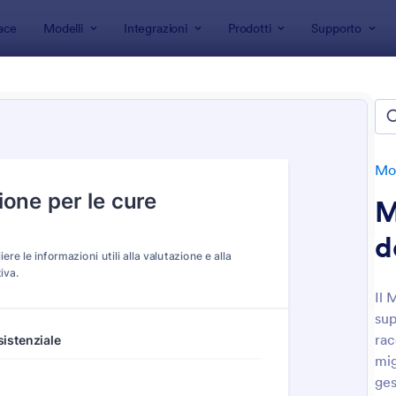
ace
Modelli
Integrazioni
Prodotti
Supporto
 modulo
Moduli Assistenza Sanitaria
Moduli Case di Riposo
i Case di Riposo
Mod
M
d
Il 
sup
: Modulo Di Trasferimento Hospice
: M
Anteprima
Anteprima
rac
mig
ges