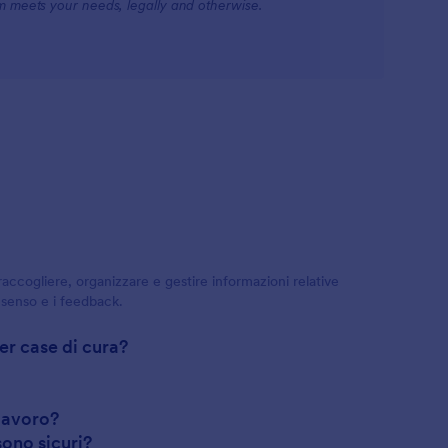
rm meets your needs, legally and otherwise.
ccogliere, organizzare e gestire informazioni relative
onsenso e i feedback.
er case di cura?
 lavoro?
sono sicuri?