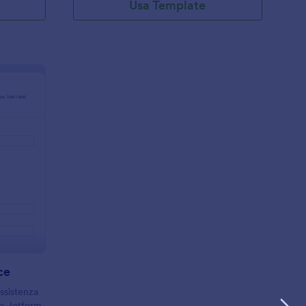
Usa Template
o
odulo Di Revoca Hospice
ce
assistenza
lo Jotform