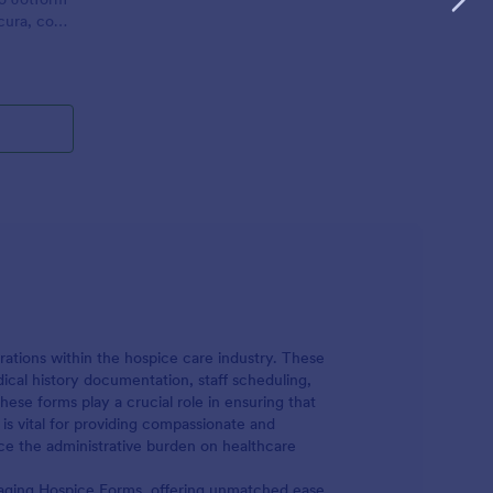
 cura, con
 firma in
rations within the hospice care industry. These
ical history documentation, staff scheduling,
hese forms play a crucial role in ensuring that
 is vital for providing compassionate and
uce the administrative burden on healthcare
anaging Hospice Forms, offering unmatched ease