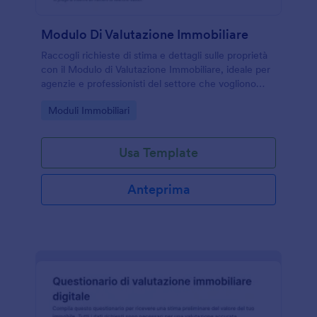
Modulo Di Valutazione Immobiliare
Raccogli richieste di stima e dettagli sulle proprietà
con il Modulo di Valutazione Immobiliare, ideale per
agenzie e professionisti del settore che vogliono
velocizzare la raccolta dati e gestire ogni invio del
Go to Category:
Moduli Immobiliari
modulo online.
Usa Template
Anteprima