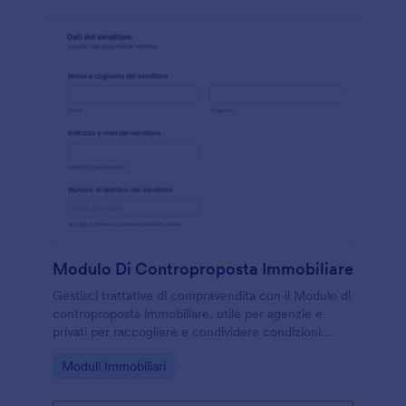
Modulo Di Controproposta Immobiliare
Gestisci trattative di compravendita con il Modulo di
controproposta immobiliare, utile per agenzie e
privati per raccogliere e condividere condizioni
aggiornate e tenere traccia delle risposte del
Go to Category:
Moduli Immobiliari
modulo con Jotform.