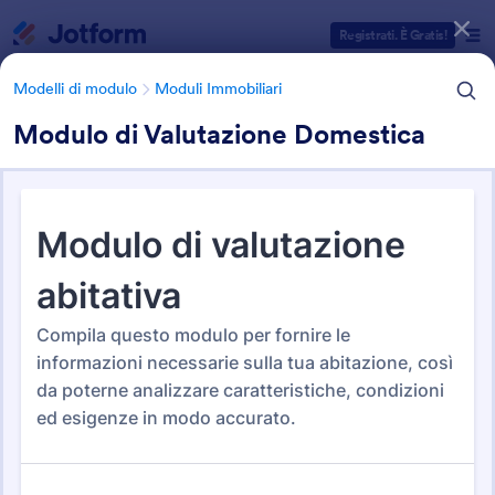
Inizio del dialogo
Registrati. È Gratis!
Modelli di modulo
Moduli Immobiliari
Modulo di Valutazione Domestica
Categorie Template Moduli
Modelli di modulo
Moduli Immobiliari
Moduli Immobiliari
179 Template