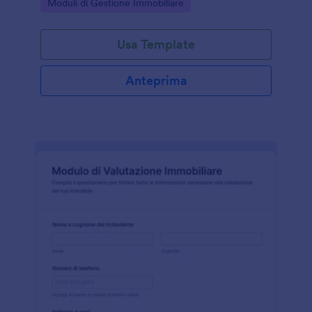
Go to Category:
Moduli di Gestione Immobiliare
di immobili.
Usa Template
Anteprima