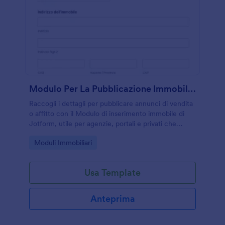
Modulo Per La Pubblicazione Immobiliare
Raccogli i dettagli per pubblicare annunci di vendita
o affitto con il Modulo di inserimento immobile di
Jotform, utile per agenzie, portali e privati che
vogliono gestire la data collection in modo ordinato.
Go to Category:
Moduli Immobiliari
Usa Template
Anteprima