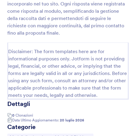
incorporalo nel tuo sito. Ogni risposta viene registrata
Modulo Di Informazioni Per L'acquirente Acquirente Immobiliare
come risposta al modulo, semplificando la gestione
della raccolta dati e permettendoti di seguire le
Se hai un elenco di proprietà immobiliari su un sito
Web, è possibile utilizzare questo modulo di
richieste con maggiore continuità, dal primo contatto
informazioni sull'acquirente per raccogliere
fino alla proposta finale.
informazioni dettagliate sulle preferenze di
Go to Category:
Moduli Immobiliari
proprietà, informazioni sul budget e dettagli di
contatto. Puoi aggiungere più campi al modello,
Disclaimer: The form templates here are for
incluso qualsiasi contenuto visivo o informativo,
informational purposes only. Jotform is not providing
Usa Template
cambiare i colori, i caratteri, il tema, lo sfondo e
legal, financial, or other advice, or implying that the
incorporarlo nel tuo sito web o usarlo come modulo
forms are legally valid in all or any jurisdictions. Before
autonomo.
Anteprima
using any such form, consult an attorney and/or other
applicable professionals to make sure that the form
meets your needs, legally and otherwise.
Dettagli
0
Clonazioni
Data Ultimo Aggiornamento:
20 luglio 2026
Categorie