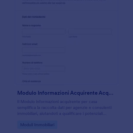
Modulo Informazioni Acquirente Acquirenti Di Case
Il Modulo informazioni acquirente per casa
semplifica la raccolta dati per agenzie e consulenti
immobiliari, aiutandoti a qualificare i potenziali
acquirenti e organizzare la ricerca e le visite con
Go to Category:
Moduli Immobiliari
Jotform.