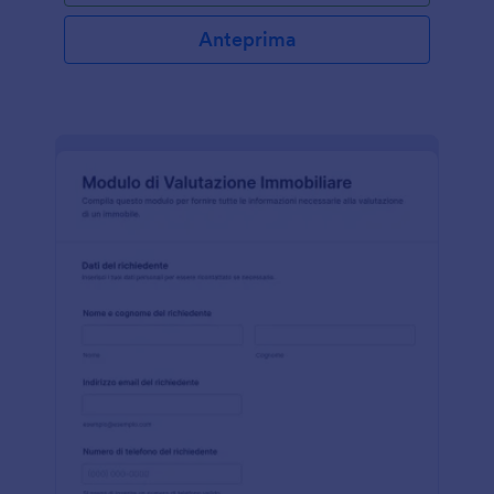
fino all'importo che un deposito cauzionale può
coprire. La rinuncia al deposito cauzionale
Anteprima
garantisce la copertura del rischio che si puo'
verificare o meno durante la durata del contratto di
locazione con l'inquilino. Per tutelare gli interessi
della controparte, è necessario che le formalità
siano messe per iscritto. Non c'è bisogno di portare
con sé una copia cartacea per compilare il modulo
fisicamente. Questo modulo può essere caricato su
qualsiasi dispositivo mobile o computer. È disponibile
un campo per la firma in cui è possibile emulare la
scrittura di una firma come se fosse scritta su carta.
Con questo modulo è possibile cercare e gestire
facilmente le rinunce al deposito cauzionale ed
eliminare i possibili errori di divulgazione delle
rinunce agli inquilini che non ne hanno diritto.
Questo semplice modulo può anche essere
facilmente modificato tramite il Costruttore di
Moduli gratuito di Jotform.