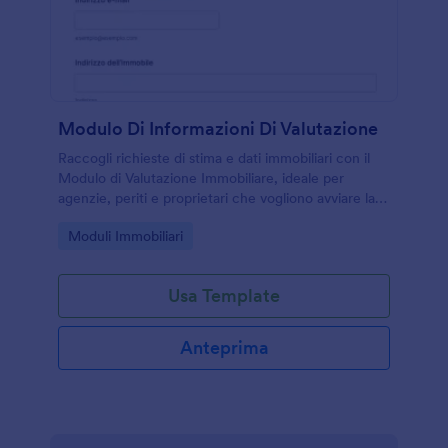
Modulo Di Informazioni Di Valutazione
Raccogli richieste di stima e dati immobiliari con il
Modulo di Valutazione Immobiliare, ideale per
agenzie, periti e proprietari che vogliono avviare la
raccolta dati e gestire ogni risposta in modo
Go to Category:
Moduli Immobiliari
ordinato.
Usa Template
Anteprima