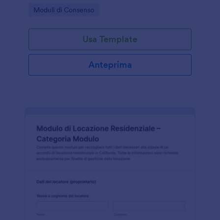
consulenti e privati che gestiscono deleghe e
Go to Category:
Moduli di Consenso
condizioni di vendita.
Usa Template
Anteprima