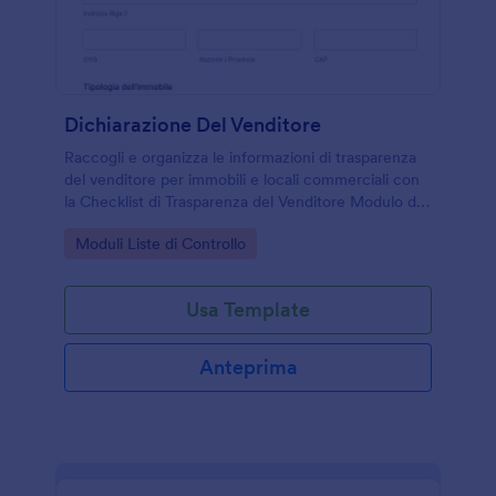
Dichiarazione Del Venditore
Raccogli e organizza le informazioni di trasparenza
del venditore per immobili e locali commerciali con
la Checklist di Trasparenza del Venditore Modulo di
Jotform, utile per agenzie, proprietari e consulenti
Go to Category:
Moduli Liste di Controllo
durante la trattativa.
Usa Template
Anteprima