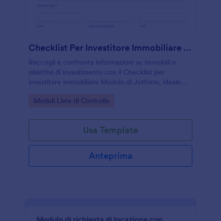
Checklist Per Investitore Immobiliare Form
Raccogli e confronta informazioni su immobili e
obiettivi di investimento con il Checklist per
investitore immobiliare Modulo di Jotform, ideale
per investitori, consulenti e professionisti che
Go to Category:
Moduli Liste di Controllo
gestiscono la raccolta dati online.
Usa Template
Anteprima