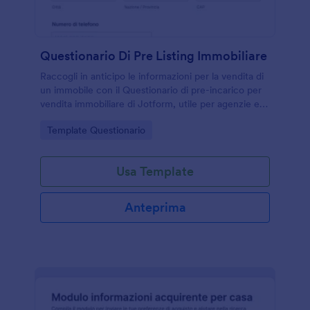
Questionario Di Pre Listing Immobiliare
Raccogli in anticipo le informazioni per la vendita di
un immobile con il Questionario di pre-incarico per
vendita immobiliare di Jotform, utile per agenzie e
proprietari per velocizzare la raccolta dati e
Go to Category:
Template Questionario
preparare valutazioni e visite.
Usa Template
Anteprima