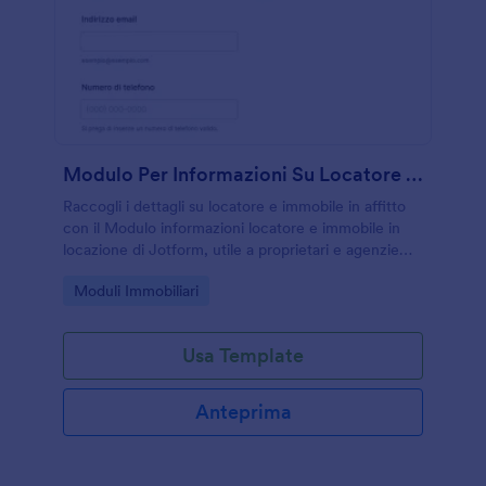
Modulo Per Informazioni Su Locatore E Immobile In Affitto
Raccogli i dettagli su locatore e immobile in affitto
con il Modulo informazioni locatore e immobile in
locazione di Jotform, utile a proprietari e agenzie
per organizzare la data collection e gestire ogni invio
Go to Category:
Moduli Immobiliari
del modulo online.
Usa Template
Anteprima