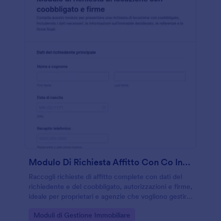
Modulo Di Richiesta Affitto Con Co Interessato E Firme
Raccogli richieste di affitto complete con dati del
richiedente e del coobbligato, autorizzazioni e firme,
ideale per proprietari e agenzie che vogliono gestire
la valutazione delle candidature con Jotform.
Go to Category:
Moduli di Gestione Immobiliare