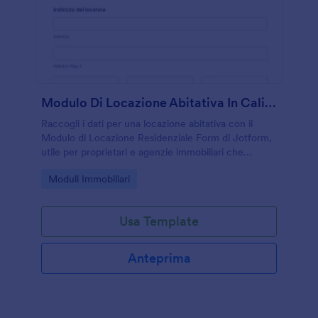
Modulo Di Locazione Abitativa In California
Raccogli i dati per una locazione abitativa con il
Modulo di Locazione Residenziale Form di Jotform,
utile per proprietari e agenzie immobiliari che
vogliono gestire accordi e raccogliere risposte al
Go to Category:
Moduli Immobiliari
modulo online.
Usa Template
Anteprima