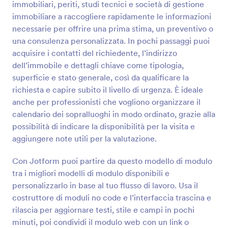
immobiliari, periti, studi tecnici e società di gestione
interessato e le informazioni per organizzare la visita.
Anteprima
Un layout di modulo semplice, per la richiesta del
immobiliare a raccogliere rapidamente le informazioni
cliente immobiliare ma dall'aspetto professionale che
necessarie per offrire una prima stima, un preventivo o
potrai personalizzare o formattare in modo facile,
una consulenza personalizzata. In pochi passaggi puoi
nel Costruttore di Modulo di JotForm. Provalo ora e
acquisire i contatti del richiedente, l’indirizzo
goditi i vantaggi dell'utilizzo di questo Template di
dell’immobile e dettagli chiave come tipologia,
Modulo Richiesta Immobiliare.
superficie e stato generale, così da qualificare la
richiesta e capire subito il livello di urgenza. È ideale
anche per professionisti che vogliono organizzare il
calendario dei sopralluoghi in modo ordinato, grazie alla
possibilità di indicare la disponibilità per la visita e
aggiungere note utili per la valutazione.
Con Jotform puoi partire da questo modello di modulo
tra i migliori modelli di modulo disponibili e
personalizzarlo in base al tuo flusso di lavoro. Usa il
costruttore di moduli no code e l’interfaccia trascina e
rilascia per aggiornare testi, stile e campi in pochi
minuti, poi condividi il modulo web con un link o