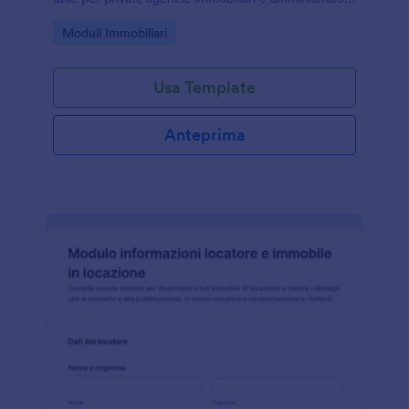
che vogliono gestire le richieste online con Jotform.
Go to Category:
Moduli Immobiliari
Usa Template
Anteprima