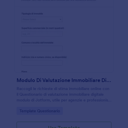
Modulo Di Valutazione Immobiliare Digitale
Raccogli le richieste di stima immobiliare online con
il Questionario di valutazione immobiliare digitale
modulo di Jotform, utile per agenzie e professionisti
che vogliono velocizzare la raccolta dati e
Go to Category:
Template Questionario
rispondere più rapidamente ai potenziali clienti.
Usa Template