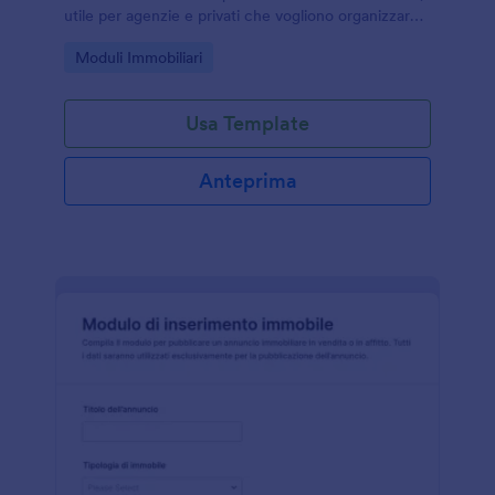
utile per agenzie e privati che vogliono organizzare
preferenze, tempi e ricontatti in un unico modulo
Go to Category:
Moduli Immobiliari
online.
Usa Template
Anteprima