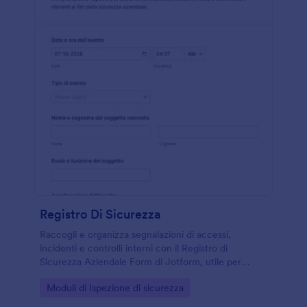
Registro Di Sicurezza
Raccogli e organizza segnalazioni di accessi,
incidenti e controlli interni con il Registro di
Sicurezza Aziendale Form di Jotform, utile per
aziende, reception e responsabili della sicurezza che
Go to Category:
Moduli di Ispezione di sicurezza
gestiscono la raccolta dati e ogni risposta.