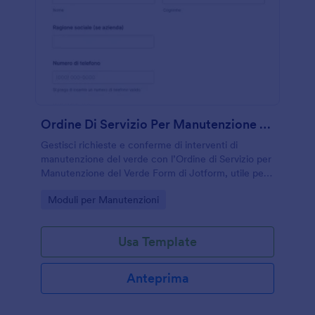
Ordine Di Servizio Per Manutenzione Del Verde Modulo
Gestisci richieste e conferme di interventi di
manutenzione del verde con l’Ordine di Servizio per
Manutenzione del Verde Form di Jotform, utile per
imprese, condomìni e uffici tecnici che vogliono
Go to Category:
Moduli per Manutenzioni
organizzare la raccolta dati online.
Usa Template
Anteprima