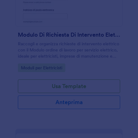
Modulo Di Richiesta Di Intervento Elettrico
Raccogli e organizza richieste di intervento elettrico
con il Modulo ordine di lavoro per servizio elettrico,
ideale per elettricisti, imprese di manutenzione e
responsabili di strutture che gestiscono
Go to Category:
Moduli per Elettricisti
appuntamenti e priorità.
Usa Template
Anteprima