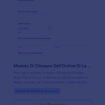
Modulo Di Chiusura Dell'Ordine Di Lavoro
Raccogli e archivia in modo ordinato la chiusura
degli interventi con il Modulo di chiusura ordine di
lavoro, pensato per manutenzione e team tecnici
che devono documentare attività svolte, esiti e
Go to Category:
Moduli di Richiesta di Lavoro
allegati con Jotform.
Usa Template