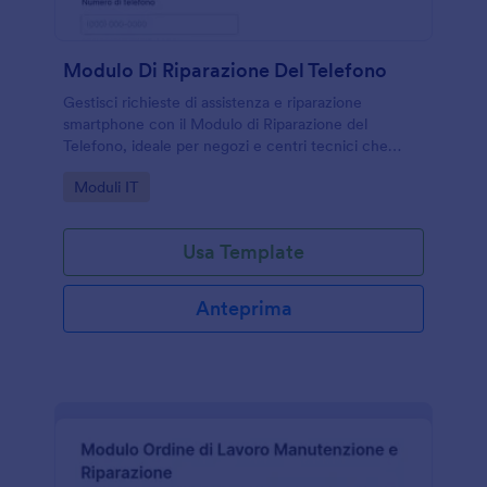
Modulo Di Riparazione Del Telefono
Gestisci richieste di assistenza e riparazione
smartphone con il Modulo di Riparazione del
Telefono, ideale per negozi e centri tecnici che
vogliono velocizzare la raccolta dati e organizzare
Go to Category:
Moduli IT
ogni risposta in Jotform.
Usa Template
Anteprima