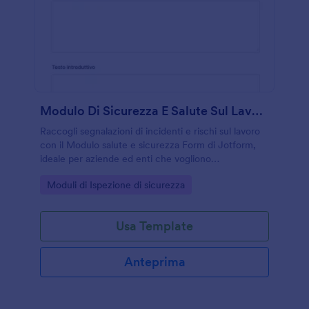
Modulo Di Sicurezza E Salute Sul Lavoro
Raccogli segnalazioni di incidenti e rischi sul lavoro
con il Modulo salute e sicurezza Form di Jotform,
ideale per aziende ed enti che vogliono
centralizzare la raccolta dati e gestire ogni invio del
Go to Category:
Moduli di Ispezione di sicurezza
modulo in modo ordinato.
Usa Template
Anteprima