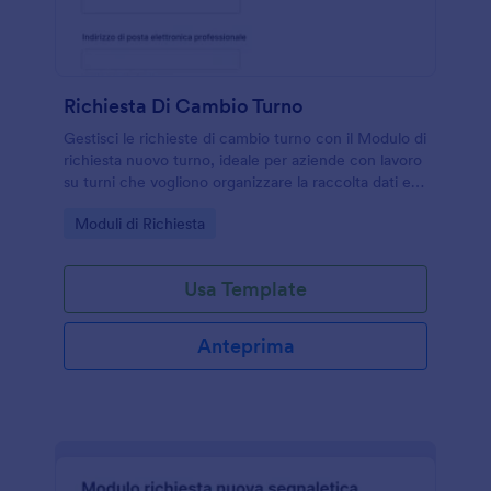
Richiesta Di Cambio Turno
Gestisci le richieste di cambio turno con il Modulo di
richiesta nuovo turno, ideale per aziende con lavoro
su turni che vogliono organizzare la raccolta dati e
centralizzare ogni risposta del modulo in Jotform.
Go to Category:
Moduli di Richiesta
Usa Template
Anteprima