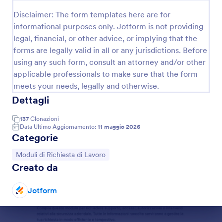
Disclaimer: The form templates here are for
Modulo Di Completamento Lavoro
informational purposes only. Jotform is not providing
Documenta attività concluse, verifiche e
legal, financial, or other advice, or implying that the
approvazioni con il Modulo di completamento lavoro
forms are legally valid in all or any jurisdictions. Before
di Jotform, ideale per team tecnici, manutenzione e
reparti operativi che vogliono una raccolta dati
using any such form, consult an attorney and/or other
Go to Category:
Moduli Edilizia
ordinata e tracciabile.
applicable professionals to make sure that the form
meets your needs, legally and otherwise.
Usa Template
Dettagli
137
Clonazioni
Anteprima
Data Ultimo Aggiornamento:
11 maggio 2026
Categorie
Vai alla Categoria:
Moduli di Richiesta di Lavoro
Creato da
Jotform
Fine del dialogo