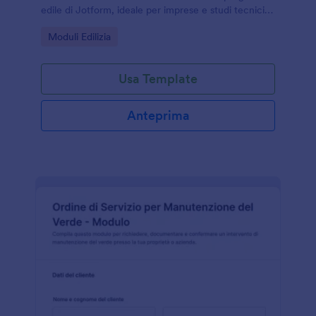
edile di Jotform, ideale per imprese e studi tecnici
che vogliono standardizzare la raccolta dati e gestire
Go to Category:
Moduli Edilizia
ogni risposta in modo ordinato.
Usa Template
Anteprima