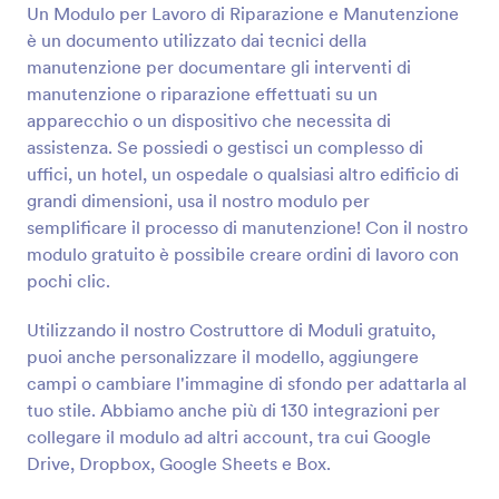
nostro modulo gratuito è possibile creare ordini di
Un Modulo per Lavoro di Riparazione e Manutenzione
Anteprima
lavoro con pochi clic. Utilizzando il nostro
è un documento utilizzato dai tecnici della
Costruttore di Moduli gratuito, puoi anche
manutenzione per documentare gli interventi di
personalizzare il modello, aggiungere campi o
manutenzione o riparazione effettuati su un
cambiare l'immagine di sfondo per adattarla al tuo
apparecchio o un dispositivo che necessita di
stile. Abbiamo anche più di 130 integrazioni per
collegare il modulo ad altri account, tra cui Google
assistenza. Se possiedi o gestisci un complesso di
Drive, Dropbox, Google Sheets e Box.
uffici, un hotel, un ospedale o qualsiasi altro edificio di
grandi dimensioni, usa il nostro modulo per
semplificare il processo di manutenzione! Con il nostro
modulo gratuito è possibile creare ordini di lavoro con
pochi clic.
Utilizzando il nostro Costruttore di Moduli gratuito,
puoi anche personalizzare il modello, aggiungere
campi o cambiare l'immagine di sfondo per adattarla al
tuo stile. Abbiamo anche più di 130 integrazioni per
collegare il modulo ad altri account, tra cui Google
Drive, Dropbox, Google Sheets e Box.