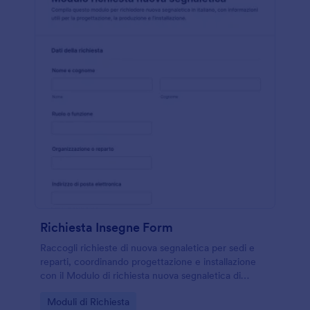
Richiesta Insegne Form
Raccogli richieste di nuova segnaletica per sedi e
reparti, coordinando progettazione e installazione
con il Modulo di richiesta nuova segnaletica di
Jotform per una raccolta dati e una risposta del
Go to Category:
Moduli di Richiesta
modulo più ordinata.