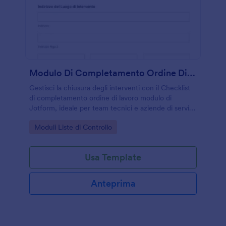
Modulo Di Completamento Ordine Di Lavoro
Gestisci la chiusura degli interventi con il Checklist
di completamento ordine di lavoro modulo di
Jotform, ideale per team tecnici e aziende di servizi
che vogliono migliorare la raccolta dati e il
Go to Category:
Moduli Liste di Controllo
tracciamento delle risposte.
Usa Template
Anteprima