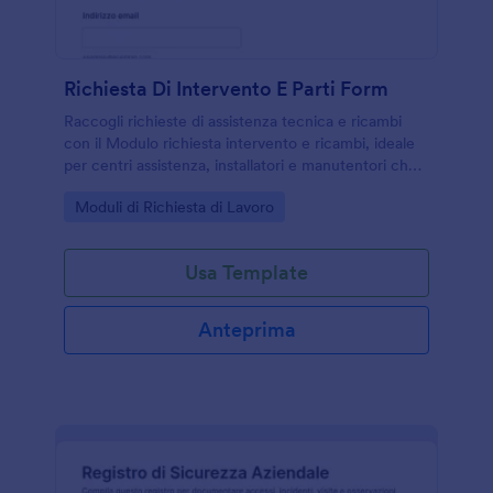
Richiesta Di Intervento E Parti Form
Raccogli richieste di assistenza tecnica e ricambi
con il Modulo richiesta intervento e ricambi, ideale
per centri assistenza, installatori e manutentori che
vogliono gestire la raccolta dati e ogni invio del
Go to Category:
Moduli di Richiesta di Lavoro
modulo con Jotform.
Usa Template
Anteprima