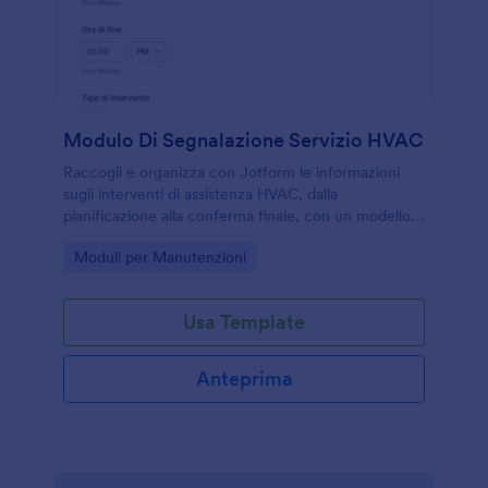
Modulo Di Segnalazione Servizio HVAC
Raccogli e organizza con Jotform le informazioni
sugli interventi di assistenza HVAC, dalla
pianificazione alla conferma finale, con un modello
di modulo adatto a tecnici, manutentori e
Go to Category:
Moduli per Manutenzioni
responsabili di struttura.
Usa Template
Anteprima