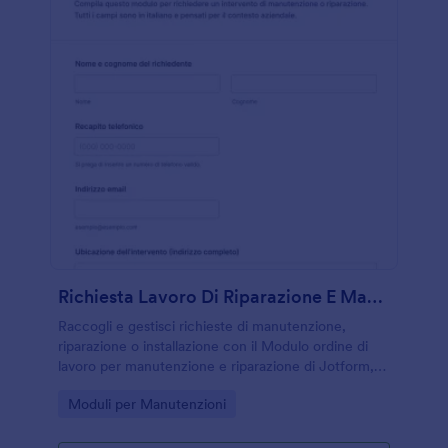
Richiesta Lavoro Di Riparazione E Manutenzione
Raccogli e gestisci richieste di manutenzione,
riparazione o installazione con il Modulo ordine di
lavoro per manutenzione e riparazione di Jotform,
utile per uffici tecnici, strutture e società di servizi
Go to Category:
Moduli per Manutenzioni
che devono organizzare interventi e priorità.