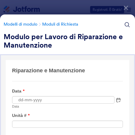
Inizio del dialogo
Registrati. È Gratis!
Modelli di modulo
Moduli di Richiesta
Modulo per Lavoro di Riparazione e
Manutenzione
Categorie Template Moduli
Modelli di modulo
Moduli di Richiesta
Moduli di Richiesta di Lavoro
21 Template