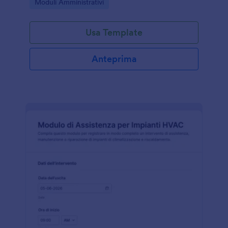
Go to Category:
Moduli Amministrativi
online.
Usa Template
Anteprima