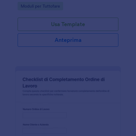
imprese di assistenza che vogliono organizzare
Go to Category:
Moduli per Tuttofare
priorità, appuntamenti e comunicazioni in un unico
punto.
Usa Template
Anteprima