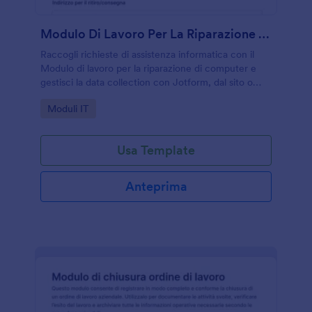
Modulo Di Lavoro Per La Riparazione Di Computer
Raccogli richieste di assistenza informatica con il
Modulo di lavoro per la riparazione di computer e
gestisci la data collection con Jotform, dal sito o
tramite link, per tecnici, laboratori e reparti
Go to Category:
Moduli IT
informatici.
Usa Template
Anteprima