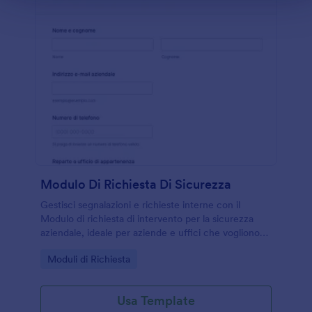
Modulo Di Richiesta Di Sicurezza
Gestisci segnalazioni e richieste interne con il
Modulo di richiesta di intervento per la sicurezza
aziendale, ideale per aziende e uffici che vogliono
velocizzare la raccolta dati e organizzare ogni
Go to Category:
Moduli di Richiesta
risposta in modo centralizzato.
Usa Template