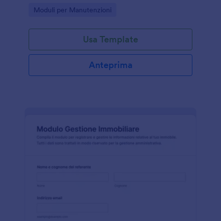
strutture ricettive che vogliono velocizzare la data
Go to Category:
Moduli per Manutenzioni
collection con Jotform.
Usa Template
Anteprima