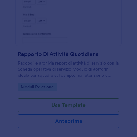
Rapporto Di Attività Quotidiana
Raccogli e archivia report di attività di servizio con la
Scheda operativa di servizio Modulo di Jotform,
ideale per squadre sul campo, manutenzione e
sicurezza che devono documentare interventi e
Go to Category:
Moduli Relazione
incidenti in modo coerente.
Usa Template
Anteprima