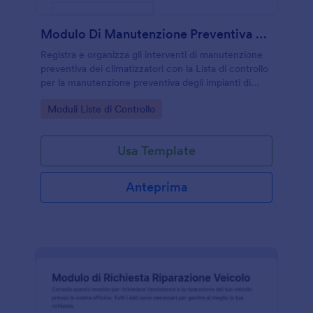
Modulo Di Manutenzione Preventiva HVAC
Registra e organizza gli interventi di manutenzione
preventiva dei climatizzatori con la Lista di controllo
per la manutenzione preventiva degli impianti di
climatizzazione, utile per tecnici e facility manager
Go to Category:
Moduli Liste di Controllo
che gestiscono più sedi e impianti.
Usa Template
Anteprima