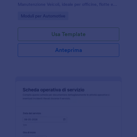
Manutenzione Veicoli, ideale per officine, flotte e
autonoleggi che vogliono organizzare la data
Go to Category:
Moduli per Automotive
collection con Jotform.
Usa Template
Anteprima