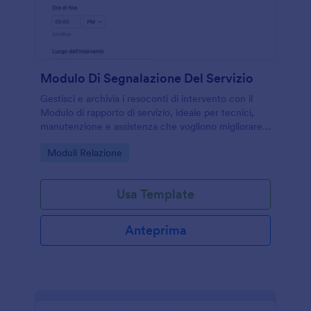
Modulo Di Segnalazione Del Servizio
Gestisci e archivia i resoconti di intervento con il
Modulo di rapporto di servizio, ideale per tecnici,
manutenzione e assistenza che vogliono migliorare
la raccolta dati e la tracciabilità con Jotform.
Go to Category:
Moduli Relazione
Usa Template
Anteprima