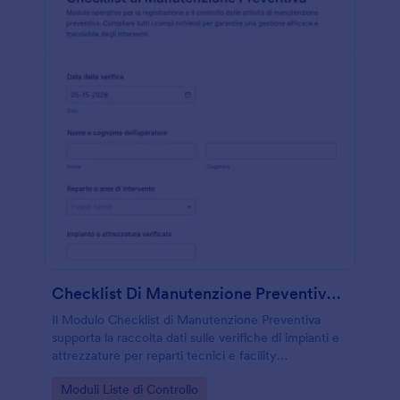
Checklist Di Manutenzione Preventiva Form
Il Modulo Checklist di Manutenzione Preventiva
supporta la raccolta dati sulle verifiche di impianti e
attrezzature per reparti tecnici e facility
management, con risposte tracciabili e archiviazione
Go to Category:
Moduli Liste di Controllo
ordinata in Jotform.