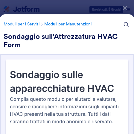
Inizio del dialogo
Registrati. È Gratis!
Moduli per i Servizi
Moduli per Manutenzioni
Sondaggio sull'Attrezzatura HVAC
Form
Categorie Template Moduli
Moduli per i Servizi
Moduli per Manutenzioni
Moduli per Manutenzioni
73 Template