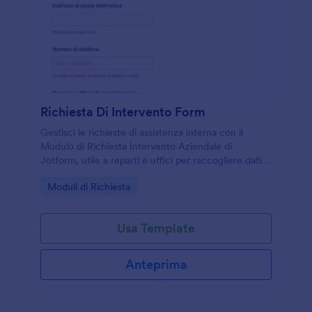
Richiesta Di Intervento Form
Gestisci le richieste di assistenza interna con il
Modulo di Richiesta Intervento Aziendale di
Jotform, utile a reparti e uffici per raccogliere dati,
assegnare interventi e monitorare gli aggiornamenti
Go to Category:
Moduli di Richiesta
tramite un modulo online condivisibile.
Usa Template
Anteprima