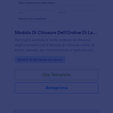
Modulo Di Chiusura Dell'Ordine Di Lavoro
Raccogli e archivia in modo ordinato la chiusura
degli interventi con il Modulo di chiusura ordine di
lavoro, pensato per manutenzione e team tecnici
che devono documentare attività svolte, esiti e
Go to Category:
Moduli di Richiesta di Lavoro
allegati con Jotform.
Usa Template
Anteprima