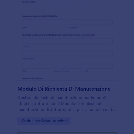
Modulo Di Richiesta Di Manutenzione
Gestisci richieste di manutenzione per immobili,
uffici e strutture con il Modulo di richiesta di
manutenzione di Jotform, utile per la raccolta dati e
per organizzare ogni invio del modulo in modo
Go to Category:
Moduli per Manutenzioni
chiaro e tracciabile.