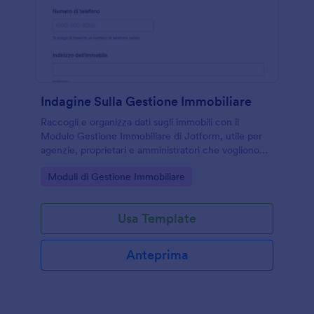
Indagine Sulla Gestione Immobiliare
Raccogli e organizza dati sugli immobili con il
Modulo Gestione Immobiliare di Jotform, utile per
agenzie, proprietari e amministratori che vogliono
centralizzare la raccolta dati e gestire ogni risposta
Go to Category:
Moduli di Gestione Immobiliare
del modulo online.
Usa Template
Anteprima