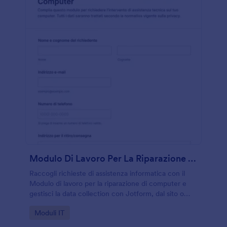
Modulo Di Lavoro Per La Riparazione Di Computer
Raccogli richieste di assistenza informatica con il
Modulo di lavoro per la riparazione di computer e
gestisci la data collection con Jotform, dal sito o
tramite link, per tecnici, laboratori e reparti
Go to Category:
Moduli IT
informatici.