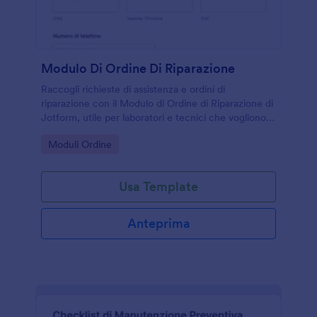
Modulo Di Ordine Di Riparazione
Raccogli richieste di assistenza e ordini di
riparazione con il Modulo di Ordine di Riparazione di
Jotform, utile per laboratori e tecnici che vogliono
gestire la raccolta dati e ogni invio del modulo in
Go to Category:
Moduli Ordine
modo ordinato.
Usa Template
Anteprima