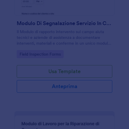
Modulo Di Segnalazione Servizio In Campo
Il Modulo di rapporto intervento sul campo aiuta
tecnici e aziende di assistenza a documentare
interventi, materiali e conferme in un unico modulo
web, semplificando la raccolta dati e la gestione di
Go to Category:
Field Inspection Forms
ogni risposta su Jotform.
Usa Template
Anteprima