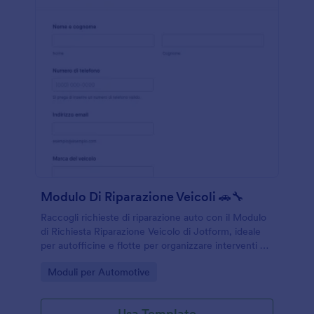
Modulo Di Riparazione Veicoli 🚗🔧
Raccogli richieste di riparazione auto con il Modulo
di Richiesta Riparazione Veicolo di Jotform, ideale
per autofficine e flotte per organizzare interventi e
tempi di consegna con una raccolta dati online
Go to Category:
Moduli per Automotive
ordinata.
Usa Template