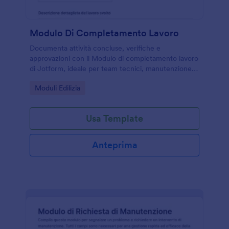
Modulo Di Completamento Lavoro
Documenta attività concluse, verifiche e
approvazioni con il Modulo di completamento lavoro
di Jotform, ideale per team tecnici, manutenzione e
reparti operativi che vogliono una raccolta dati
Go to Category:
Moduli Edilizia
ordinata e tracciabile.
Usa Template
Anteprima