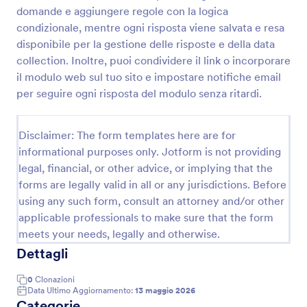
domande e aggiungere regole con la logica
Modulo Di Segnalazione Manutenzione
condizionale, mentre ogni risposta viene salvata e resa
Gestisci segnalazioni e interventi tecnici con il
disponibile per la gestione delle risposte e della data
Modulo Rapporto di Manutenzione di Jotform,
collection. Inoltre, puoi condividere il link o incorporare
ideale per aziende e strutture che vogliono
il modulo web sul tuo sito e impostare notifiche email
organizzare richieste, priorità e avanzamento lavori
per seguire ogni risposta del modulo senza ritardi.
Go to Category:
Moduli per Manutenzioni
in un unico flusso digitale.
Disclaimer: The form templates here are for
Usa Template
informational purposes only. Jotform is not providing
legal, financial, or other advice, or implying that the
Anteprima
forms are legally valid in all or any jurisdictions. Before
using any such form, consult an attorney and/or other
applicable professionals to make sure that the form
meets your needs, legally and otherwise.
Dettagli
0
Clonazioni
Data Ultimo Aggiornamento:
13 maggio 2026
Categorie