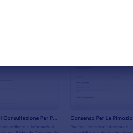
Usa Template
Usa Template
: Modulo Di Consultazione Per Pedicure
: C
Anteprima
Anteprima
Modulo Di Consultazione Per Pedicure
modo ordinato le informazioni
Raccogli consenso informato e in
nto con il Modulo Questionario
essenziali per la depilazione laser