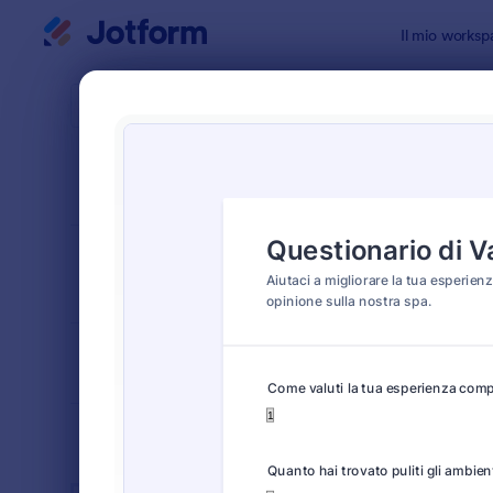
Inizio del dialogo
Il mio worksp
Modelli di
Modu
ORDINA PER
Popolari
30 Templat
LAYOUT DEL
Classico
MODULO
TIPOLOGIA
SETTORI