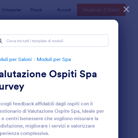
Enterprise
Prezzi
Accedi
Registrati. È Gratis!
uli per Saloni
Moduli per Spa
alutazione Ospiti Spa
urvey
cogli feedback affidabili dagli ospiti con il
stionario di Valutazione Ospite Spa, ideale per
odulo Di Consenso Per Trattamenti Estetici
: Modulo Di Dichiaraz
Anteprima
 e centri benessere che vogliono misurare la
disfazione, migliorare i servizi e valorizzare
sperienza complessiva.