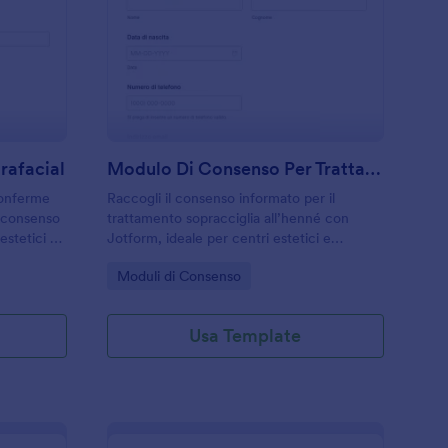
odulo Di Consenso Hydrafacial
: Modulo Di Consenso
Anteprima
rafacial
Modulo Di Consenso Per Trattamenti Di Bellezza
conferme
Raccogli il consenso informato per il
i consenso
trattamento sopracciglia all’henné con
estetici e
Jotform, ideale per centri estetici e
 raccolta
professionisti che vogliono gestire la
Go to Category:
Moduli di Consenso
do ordinato.
raccolta dati e ogni risposta in modo
ordinato.
Usa Template