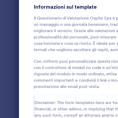
Informazioni sul template
Moduli di Gioco
9
Il Questionario di Valutazione Ospite Spa è 
Moduli Assistenza Sanitaria
755
un massaggio o una giornata benessere, trasfo
Moduli Risorse Umane
644
migliorare il servizio. Grazie alle valutazioni 
professionalità del personale, puoi misurare
Moduli IT
155
cosa funziona e cosa va rivisto. È ideale per
termali che vogliono ascoltare gli ospiti, au
Moduli Assicurazione
39
Raccogli con
essenziali p
Con Jotform puoi personalizzare questa risors
Moduli di Produzione
9
di Consenso 
con il costruttore di moduli no code e un’inte
ideale per st
risposta del modulo in modo ordinato, attiva
Moduli Marketing
47
Go to Cate
Moduli di 
benessere ch
commenti importanti e condividi il link o in
raccolta dat
Moduli Fotografia
52
prenotazione alle email post-visita.
Moduli per la pubblica amministrazione
61
Disclaimer: The form templates here are for 
Moduli Immobiliari
179
financial, or other advice, or implying that th
any such form, consult an attorney and/or o