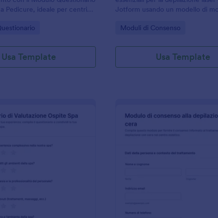
a Pedicure, ideale per centri
Jotform usando un modello di m
a che vogliono migliorare la
pronto, utile per centri estetici e
gory:
Go to Category:
uestionario
Moduli di Consenso
 e gestire ogni risposta con
professionisti per gestire risposta
prenotazioni online.
Usa Template
Usa Template
: Valutazione Ospiti Spa Survey
: M
Anteprima
Anteprima