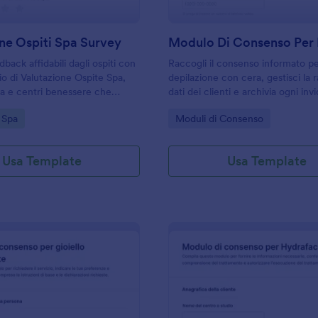
ne Ospiti Spa Survey
back affidabili dagli ospiti con
Raccogli il consenso informato pe
io di Valutazione Ospite Spa,
depilazione con cera, gestisci la 
pa e centri benessere che
dati dei clienti e archivia ogni invi
urare la soddisfazione,
modulo con Jotform, ideale per c
gory:
Go to Category:
 Spa
Moduli di Consenso
servizi e valorizzare l’esperienza
estetici, saloni e professioniste de
Usa Template
Usa Template