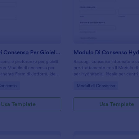
: Modulo Di Consenso Per Gioielli Permanenti
: M
Anteprima
Anteprima
Modulo Di Consenso Per Gioielli Permanenti
Modulo Di Consenso Hyd
sensi e preferenze per gioielli
Raccogli consenso informato e 
con Modulo di consenso per
pre-trattamento con il Modulo d
manente Form di Jotform, ideale
per Hydrafacial, ideale per centri 
ttività beauty che vogliono
studi che vogliono organizzare la
gory:
Go to Category:
Consenso
Moduli di Consenso
ccolta dati e le risposte online
dati e ogni risposta inviata in mo
attamento.
Usa Template
Usa Template