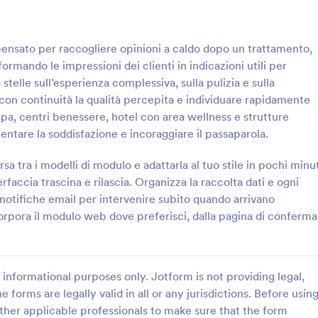
: Modulo Di Consenso Per La Terapia Massoter
: M
Anteprima
Anteprima
pensato per raccogliere opinioni a caldo dopo un trattamento,
rmando le impressioni dei clienti in indicazioni utili per
a stelle sull’esperienza complessiva, sulla pulizia e sulla
 con continuità la qualità percepita e individuare rapidamente
 spa, centri benessere, hotel con area wellness e strutture
Modulo Di Consenso Per La Terapia Massoterapica
mentare la soddisfazione e incoraggiare il passaparola.
senso informato e informazioni
Il Modulo di consenso per pedicu
rima delle sedute con il Modulo
supporta saloni e centri estetici n
a tra i modelli di modulo e adattarla al tuo stile in pochi minu
per la Terapia Massoterapica,
raccolta dati e nelle conferme pr
rfaccia trascina e rilascia. Organizza la raccolta dati e ogni
udi di massoterapia e centri
trattamento, includendo prefere
 notifiche email per intervenire subito quando arrivano
gory:
Go to Category:
Consenso
Moduli di Consenso
e vogliono semplificare la
autorizzazioni per un’accoglienza
corpora il modulo web dove preferisci, dalla pagina di conferma
i con Jotform.
organizzata con Jotform.
Usa Template
Usa Template
informational purposes only. Jotform is not providing legal,
e forms are legally valid in all or any jurisdictions. Before usin
ther applicable professionals to make sure that the form