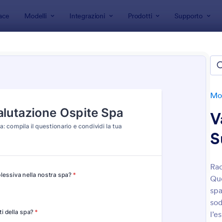
ace
Modelli
Integrazioni
Prodotti
Supporto
 modulo
Moduli per Saloni
Moduli per Spa
li per Spa
e
Mod
V
S
Rac
Que
: Modulo Di Consulenza Per Massaggio
: M
Anteprima
Anteprima
spa
sod
l’e