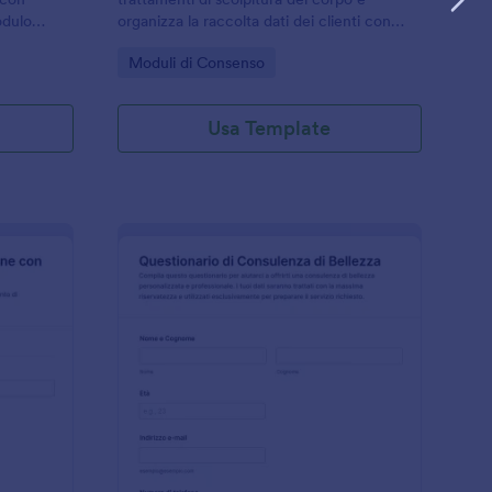
odulo
organizza la raccolta dati dei clienti con
Jotform, ideale per centri estetici e studi di
Go to Category:
Moduli di Consenso
 e
medicina estetica prima del primo
appuntamento.
Usa Template
odulo Di Consenso Per Epilazione
: Modulo Di Consulta
Anteprima