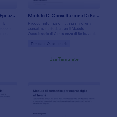
Modulo Di Consenso Per Epilazione
Modulo Di Consultazione Di Bellezza
r la
Raccogli informazioni utili prima di una
raccolta
consulenza estetica con il Modulo
o del
Questionario di Consulenza di Bellezza di
entri
Jotform, ideale per centri estetici, spa e
Go to Category:
Template Questionario
l settore.
professionisti che vogliono migliorare la
raccolta dati e la gestione delle richieste.
Usa Template