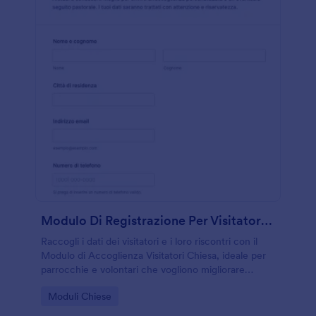
Modulo Di Registrazione Per Visitatori Della Chiesa
Raccogli i dati dei visitatori e i loro riscontri con il
Modulo di Accoglienza Visitatori Chiesa, ideale per
parrocchie e volontari che vogliono migliorare
l’accoglienza e gestire ogni invio del modulo con
Go to Category:
Moduli Chiese
Jotform.