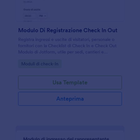
Modulo Di Registrazione Check In Out
Registra ingressi e uscite di visitatori, personale o
fornitori con la Checklist di Check In e Check Out
Modulo di Jotform, utile per sedi, cantieri e
magazzini per data collection e tracciamento delle
Go to Category:
Moduli di check-In
presenze.
Usa Template
Anteprima