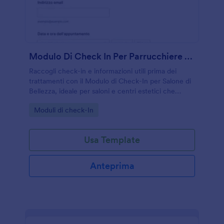
Modulo Di Check In Per Parrucchiere E Beauty Salon
Raccogli check-in e informazioni utili prima dei
trattamenti con il Modulo di Check-In per Salone di
Bellezza, ideale per saloni e centri estetici che
vogliono migliorare accoglienza, raccolta dati e
Go to Category:
Moduli di check-In
gestione delle risposte.
Usa Template
Anteprima