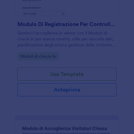
Modulo Di Registrazione Per Controllo Della Stanza Di Cera
Gestisci l’accoglienza in salone con il Modulo di
check-in per stanza ceretta, utile per raccolta dati,
pianificazione degli arrivi e gestione delle richieste
delle clienti tramite Jotform.
Go to Category:
Moduli di check-In
Usa Template
Anteprima