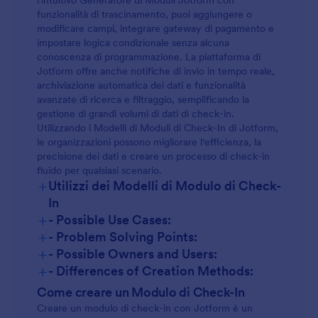
l'intuitivo Generatore di Moduli Jotform con
funzionalità di trascinamento, puoi aggiungere o
modificare campi, integrare gateway di pagamento e
impostare logica condizionale senza alcuna
conoscenza di programmazione. La piattaforma di
Jotform offre anche notifiche di invio in tempo reale,
archiviazione automatica dei dati e funzionalità
avanzate di ricerca e filtraggio, semplificando la
gestione di grandi volumi di dati di check-in.
Utilizzando i Modelli di Moduli di Check-In di Jotform,
le organizzazioni possono migliorare l'efficienza, la
precisione dei dati e creare un processo di check-in
fluido per qualsiasi scenario.
+
Utilizzi dei Modelli di Modulo di Check-
In
+
- Possible Use Cases:
+
- Problem Solving Points:
+
- Possible Owners and Users:
+
- Differences of Creation Methods:
Come creare un Modulo di Check-In
Creare un modulo di check-in con Jotform è un