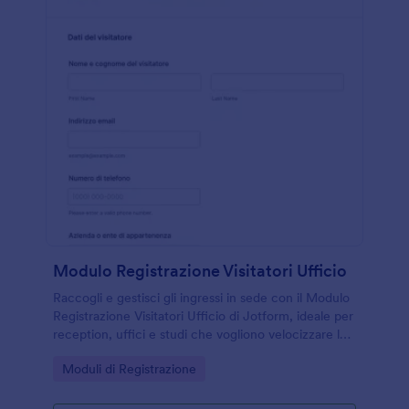
Modulo Registrazione Visitatori Ufficio
Raccogli e gestisci gli ingressi in sede con il Modulo
Registrazione Visitatori Ufficio di Jotform, ideale per
reception, uffici e studi che vogliono velocizzare la
registrazione e la data collection in un unico punto.
Go to Category:
Moduli di Registrazione