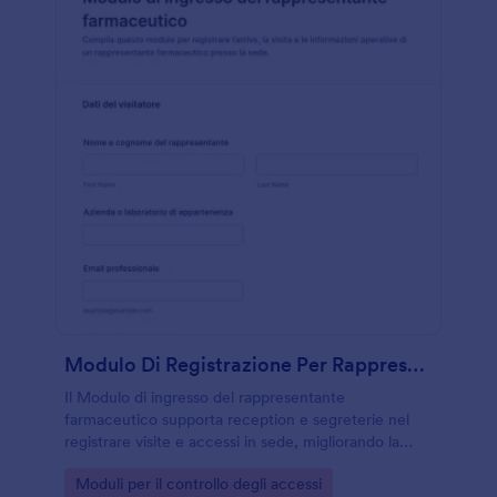
Modulo Di Registrazione Per Rappresentanti Farmaceutici
Il Modulo di ingresso del rappresentante
farmaceutico supporta reception e segreterie nel
registrare visite e accessi in sede, migliorando la
raccolta dati e la tracciabilità delle risposta con
Go to Category:
Moduli per il controllo degli accessi
Jotform.