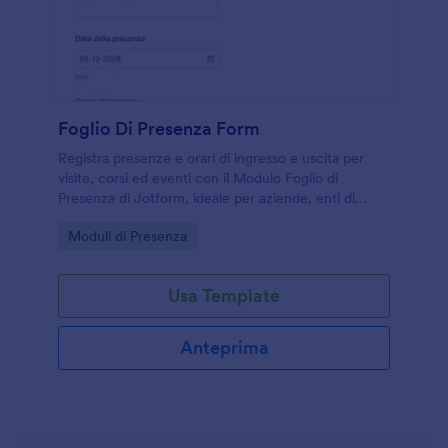
Foglio Di Presenza Form
Registra presenze e orari di ingresso e uscita per
visite, corsi ed eventi con il Modulo Foglio di
Presenza di Jotform, ideale per aziende, enti di
formazione e associazioni che vogliono semplificare
Go to Category:
Moduli di Presenza
la raccolta dati.
Usa Template
Anteprima