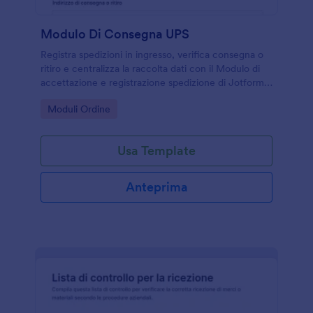
Modulo Di Consegna UPS
Registra spedizioni in ingresso, verifica consegna o
ritiro e centralizza la raccolta dati con il Modulo di
accettazione e registrazione spedizione di Jotform,
ideale per magazzini, reception e reparti logistica.
Go to Category:
Moduli Ordine
Usa Template
Anteprima