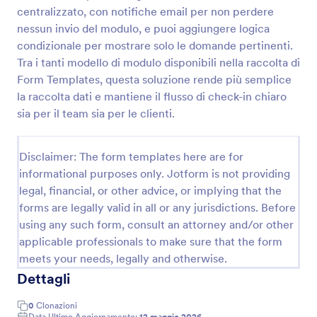
centralizzato, con notifiche email per non perdere
Modulo Di Registrazione Arrivo Camion
nessun invio del modulo, e puoi aggiungere logica
Registra gli arrivi dei camion in magazzini e
condizionale per mostrare solo le domande pertinenti.
stabilimenti con il Modulo di Registrazione Arrivo
Tra i tanti modello di modulo disponibili nella raccolta di
Camion di Jotform, ideale per portineria e logistica
Form Templates, questa soluzione rende più semplice
che vogliono tracciare accessi e gestire la raccolta
la raccolta dati e mantiene il flusso di check-in chiaro
Go to Category:
Moduli di Registrazione
dati online.
sia per il team sia per le clienti.
Usa Template
Disclaimer: The form templates here are for
informational purposes only. Jotform is not providing
Anteprima
legal, financial, or other advice, or implying that the
forms are legally valid in all or any jurisdictions. Before
using any such form, consult an attorney and/or other
applicable professionals to make sure that the form
meets your needs, legally and otherwise.
Dettagli
0
Clonazioni
Data Ultimo Aggiornamento:
12 maggio 2026