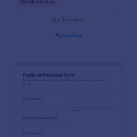
Go to Category:
Moduli di Verifica
ordinato.
Usa Template
Anteprima