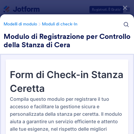
Inizio del dialogo
Registrati. È Gratis!
Modelli di modulo
Moduli di check-In
Modulo di Registrazione per Controllo
della Stanza di Cera
Categorie Template Moduli
Modelli di modulo
Moduli di check-In
Moduli di check-In
14 Template