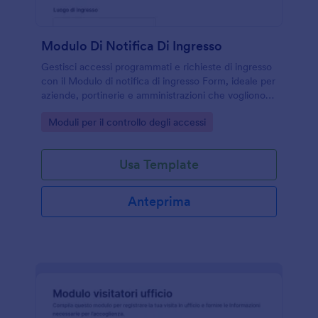
Modulo Di Notifica Di Ingresso
Gestisci accessi programmati e richieste di ingresso
con il Modulo di notifica di ingresso Form, ideale per
aziende, portinerie e amministrazioni che vogliono
migliorare la raccolta dati e il tracciamento delle
Go to Category:
Moduli per il controllo degli accessi
risposta.
Usa Template
Anteprima