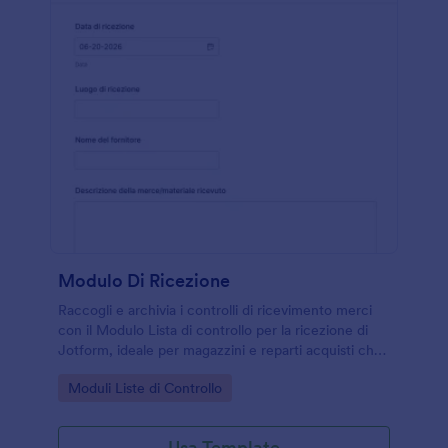
Modulo Di Ricezione
Raccogli e archivia i controlli di ricevimento merci
con il Modulo Lista di controllo per la ricezione di
Jotform, ideale per magazzini e reparti acquisti che
vogliono standardizzare verifiche e raccolta dati a
Go to Category:
Moduli Liste di Controllo
ogni consegna.
Usa Template