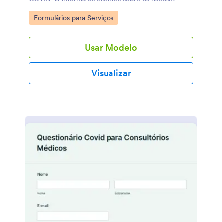
médicos associados ao recebimento de serviços de
Go to Category:
Formulários para Serviços
fisioterapia em casa durante a pandemia e pede ao
paciente ou responsável o consentimento com as
responsabilidades das partes envolvidas e com as
Usar Modelo
medidas preventivas a serem tomadas. Se você ou
sua empresa oferece fisioterapia de modo
residencial ou por telessaúde, este Formulário de
Visualizar
Consentimento Informado para Serviços de
Fisioterapia Presencial durante a COVID-19 reunirá
assinaturas do consentimento dos seus pacientes ou
responsáveis de forma online antes de suas
consultas. Para começar, personalize o formulário
para atender suas necessidades e incorpore-o em
seu site ou envie-o aos clientes, eles poderão ler
seus termos e condições e enviar o formulário com
sua assinatura eletrônica. Você receberá os envios
instantaneamente, fáceis de visualizar desde
qualquer dispositivo e convertidos em PDFs
imprimíveis com apenas um clique. A personalização
do seu Formulário de Consentimento Informado
para Serviços de Fisioterapia Presencial durante a
COVID-19 não requer nenhuma codificação ao usar