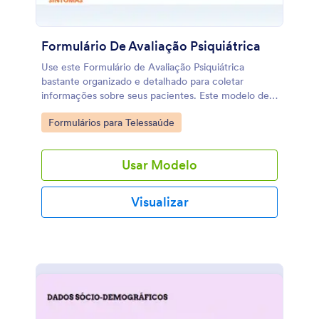
Formulário De Avaliação Psiquiátrica
Use este Formulário de Avaliação Psiquiátrica
bastante organizado e detalhado para coletar
informações sobre seus pacientes. Este modelo de
Formulário de Avaliação Psiquiátrica pode ser
Go to Category:
Formulários para Telessaúde
personalizado para coletar o histórico familiar e
todos os sintomas, e por fim, adicionar seus
diagnósticos e recomendações. Através da Jotform,
Usar Modelo
seu modelo de Formulário de Avaliação Psiquiátrica
tem acesso a uma variedade de widgets e
aplicativos para facilitar a coleta das informações de
Visualizar
avaliação. Comece com este nosso modelo de
Formulário de Avaliação Psiquiátrica como um ponto
inicial ou crie seu próprio formulário de avaliação
psiquiátrica em branco e personalize tudo de acordo
com suas necessidades. Crie hoje mesmo um
modelo de formulário de avaliação psiquiátrica
compatível com a HIPAA!