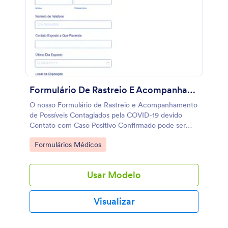
Formulário De Rastreio E Acompanhamento De Possíveis Contagiados Pela COVID 19
O nosso Formulário de Rastreio e Acompanhamento
de Possíveis Contagiados pela COVID-19 devido
Contato com Caso Positivo Confirmado pode ser
usado por clínicas, hospitais e secretarias de saúde
Go to Category:
Formulários Médicos
no sistema público. O objetivo desse formulário é de
contatar e monitorar pessoas que estiveram em
contato com uma pessoa com COVID-19 positivo. A
Usar Modelo
primeira parte do formulário é utilizado para registrar
pessoas com quem o paciente COVID-19
confirmado teve contato, depois de inserir os dados
Visualizar
dessa pessoa, você será capaz de designar o
formulário para um entrevistador. Na segunda parte
do formulário, o entrevistador ligará para a pessoa