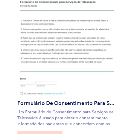
outro. Como médico, você pode preencher e enviar
o formulário e ele será recebido pelo médico
especialista diretamente no endereço de e-mail
dele. O e-mail de resposta automática conterá todas
as informações com relação à indicação feita por
você, e ainda é possível adicionar um PDF de anexo
neste e-mail que contenha todos os dados inseridos.
As informações do formulário também podem ser
impressas em papel após o preenchimento para que
o paciente possa apresentar o mesmo ao doutor
indicado. Utilize o modelo de Formulário de
Indicação entre Médicos como ponto inicial e
ajuste-o de acordo com suas necessidades com
nosso Criador de Formulários gratuito.
Formulário De Consentimento Para Serviços De Telessaúde
Um Formulário de Consentimento para Serviços de
Telessaúde é usado para obter o consentimento
informado dos pacientes que concordam com os
serviços de telessaúde. Se você oferece