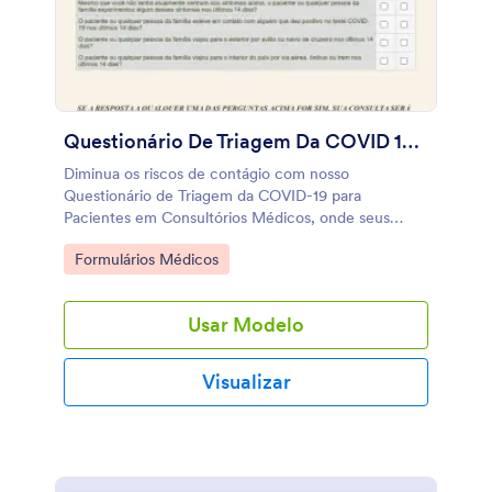
quais você confia para sincronizar automaticamente
os envios a essas contas. Use um Formulário de
Consentimento para Serviços de Telessaúde
personalizado para manter os pacientes informados
antes de começarem a receber atendimento e
tratamento online.
Questionário De Triagem Da COVID 19 Para Pacientes Em Consultórios Médicos
Diminua os riscos de contágio com nosso
Questionário de Triagem da COVID-19 para
Pacientes em Consultórios Médicos, onde seus
pacientes podem — facilmente preencher e
Go to Category:
Formulários Médicos
confirmar que não estão experimentando nenhum
sintoma do coronavírus antes de ser consultado.
Personalize o modelo para atender às suas
Usar Modelo
necessidades e compartilhe-o através do link do
formulário, convite por e-mail ou incorpore o
formulário no seu site. Começe agora a receber
Visualizar
respostas importantes de triagem. Usando o
aplicativo Jotform - Formulários Móveis, pacientes
podem preencher o formulário no tablet do seu
consultório através do Modo Kiosk. Se você gostaria
de fazer modificações em nosso Questionário de