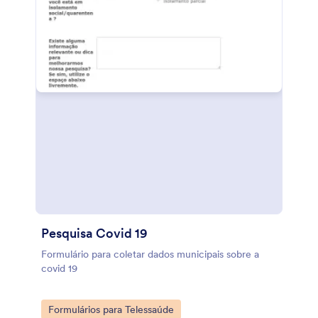
tenha o estilo e funcionamento que você precisa. E
se você precisa compartilhar automaticamente as
respostas com suas outras contas, utilize nossas
mais de 100 integrações gratuitas. Ao permitir que
seus pacientes preencham este Formulário de
Autoavaliação do Coronavírus online em qualquer
dispositivo, você pode diagnosticar e tratar mais
facilmente os pacientes com coronavírus enquanto
mantém sua equipe protegida.
Pesquisa Covid 19
Formulário para coletar dados municipais sobre a
covid 19
Go to Category:
Formulários para Telessaúde