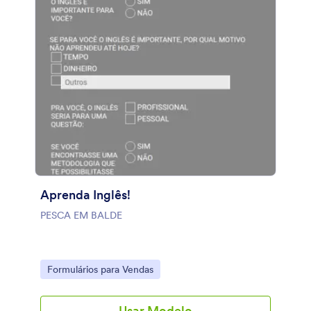
Aprenda Inglês!
PESCA EM BALDE
Go to Category:
Formulários para Vendas
Usar Modelo