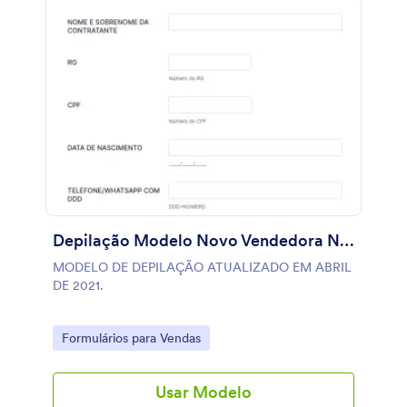
Depilação Modelo Novo Vendedora Nome Da Cliente Data Da Venda
MODELO DE DEPILAÇÃO ATUALIZADO EM ABRIL
DE 2021.
Go to Category:
Formulários para Vendas
Usar Modelo