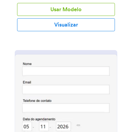
qualquer dispositivo para inserir suas informações
Usar Modelo
pessoais, marcar sua consulta, selecionar um
método de pagamento e ler suas diretrizes. Tudo
que você precisa fazer é publicar o formulário
Visualizar
compartilhando-o em seu website, enviando
convites por email aos pacientes ou compartilhando
um link do formulário através das redes sociais. Você
receberá de forma instantânea e segura os
agendamentos em sua conta Jotform, sendo
acessível a partir de qualquer computador ou
dispositivo móvel. Este Formulário de Agendamento
de Testes em Drive-Thru já está pré-formatado com
o que você precisa para começar, tal como um
calendário suspenso. Se você quiser fazer algum
ajuste, sinta-se à vontade para usar nosso
Construtor de Formulários para personalizar o seu
formulário. Basta arrastar e soltar para adicionar mais
campos de formulário, incluir seu logo, alterar o
layout ou design do formulário, e muito mais. Você
pode até mesmo integrá-lo com mais de 100
aplicativos — tais como Google Calendar, Google
Drive, Dropbox, ou Airtable — para sincronizar os