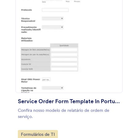
Service Order Form Template In Portuguese
Confira nosso modelo de relatário de ordem de
serviço.
Go to Category:
Formulários de TI