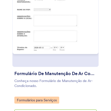
pacientes e para um melhor relacionamento
paciente-médico.
Formulário De Manutenção De Ar Condicionado
Conheça nosso Formulário de Manutenção de Ar-
Condicionado.
Go to Category:
Formulários para Serviços