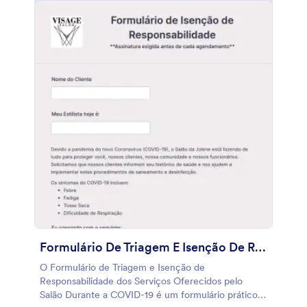
segura. Este Formulário de Check-in do Cliente
durante a COVID-19 é totalmente personalizável,
caso você precise, sinta-se à vontade para
acrescentar mais detalhes utilizando o nosso Criador
de Formulários com recurso arraste-e-solte. Leva
apenas alguns minutos para fazer que seu formulário
tenha o estilo e funcionamento que você precisa. E
se você precisa compartilhar automaticamente as
respostas com suas outras contas, utilize nossas
mais de 100 integrações gratuitas. Ao permitir que
seus clientes preencham este formulário online em
qualquer dispositivo, você pode evitar riscos no seu
negócio.
Formulário De Triagem E Isenção De Responsabilidade Dos Serviços Oferecidos Pelo Salão Durante
O Formulário de Triagem e Isenção de
Responsabilidade dos Serviços Oferecidos pelo
Salão Durante a COVID-19 é um formulário prático e