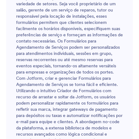
segura, protegida pela conformidade com a HIPAA
variedade de setores. Seja você proprietário de um
se você tem um plano atualizado ou através de
salão, gerente de um serviço de reparos, tutor ou
nosso Programa de Assistência no Combate ao
responsável pela locação de instalações, esses
Coronavírus. Ajude a combater o coronavírus
formulários permitem que clientes selecionem
através do nosso Formulário de Consentimento para
facilmente os horários disponíveis, especifiquem suas
Teste de Anticorpos da COVID-19!
preferências de serviço e forneçam as informações de
contato necessárias. Os Formulários para
Agendamento de Serviços podem ser personalizados
para atendimentos individuais, sessões em grupo,
reservas recorrentes ou até mesmo reservas para
eventos especiais, tornando-os altamente versáteis
para empresas e organizações de todos os portes.
Com Jotform, criar e gerenciar Formulários para
Agendamento de Serviços se torna fácil e eficiente.
Utilizando o intuitivo Criador de Formulários com
recurso de arrastar e soltar da Jotform, os usuários
podem personalizar rapidamente os formulários para
refletir sua marca, integrar gateways de pagamento
para depósitos ou taxas e automatizar notificações por
e-mail para equipe e clientes. A abordagem no-code
da plataforma, a extensa biblioteca de modelos e
recursos avançados como lógica condicional e