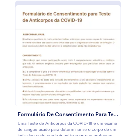
gerenciar a partir de qualquer dispositivo. A
personalização de seu Formulário sobre o
Coronavírus para Massagem Terapêutica requer
apenas alguns cliques com nosso Criador de
Formulários. Basta arrastar e soltar campos do
formulário, imagens e elementos para criar o
formulário perfeito para seu spa. Você pode até
mesmo integrar o formulário com mais de 100
aplicativos populares, incluindo Google Drive,
Dropbox, e Airtable, para sincronizar
automaticamente os envios recebidos a essas
contas. Ao garantir que seus clientes estejam
saudáveis antes de realizar a sessão de massagem,
você pode manter seu spa a salvo da pandemia da
COVID-19.
Formulário De Consentimento Para Teste De Anticorpos Da COVID 19
Uma Teste de Anticorpos da COVID-19 é um exame
de sangue usado para determinar se o corpo de um
indivíduo pode produzir anticorpos que protegem