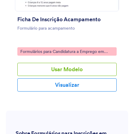
Ficha De Inscrição Acampamento
Formulário para acampamento
Go to Category:
Formulários para Candidatura a Emprego em
Acampamentos de Verão
Usar Modelo
Visualizar
Sobre Formulários para Inscrições em