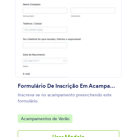
Formulário De Inscrição Em Acampamento
Inscreva-se no acampamento preenchendo este
formulário.
Go to Category:
Acampamentos de Verão
Usar Modelo