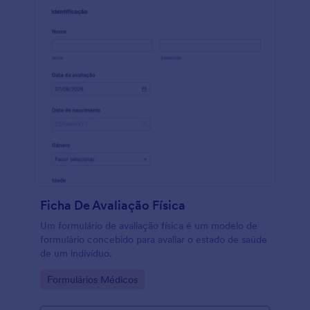
Ficha De Avaliação Física
Um formulário de avaliação física é um modelo de
formulário concebido para avaliar o estado de saúde
de um indivíduo.
Go to Category:
Formulários Médicos