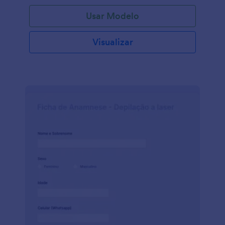
compartilhar o formulário com um link ou incorporá-
Usar Modelo
lo em seu site. Você poderá acessar as respostas em
sua conta Jotform segura — protegida com a opção
da conformidade HIPAA. Atualize as perguntas da
Visualizar
pesquisa, adicione seu logo ou mude as cores do
modelo instantaneamente com o Criador de
Formulários com recurso arraste-e-solte da
JotForm. Você pode então visualizar as respostas da
pesquisa em Jotform Tabelas, ou usar o Criador de
Relatórios Jotform para automaticamente gerar
relatórios visuais, analisar e compartilhar as
informações em segundos! O feedback do paciente
é crucial para melhorar sua prática médica — assim,
colete esses dados da maneira mais eficiente
possível com uma Pesquisa de Satisfação do
Paciente que pode ser preenchida em qualquer
dispositivo.