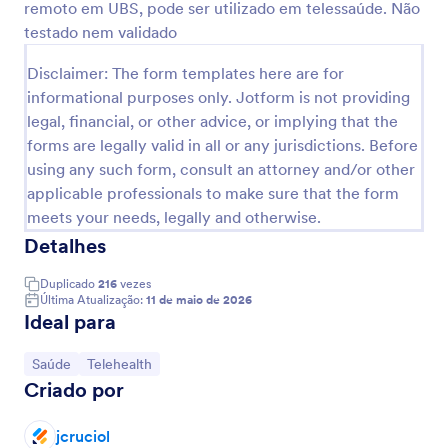
remoto em UBS, pode ser utilizado em telessaúde. Não
o formulário em seu website, compartilhá-lo com
Visualizar
um link, ou pedir aos pacientes que o preencham
testado nem validado
pessoalmente no tablet ou computador do seu
consultório. Você pode até mesmo converter os
Disclaimer: The form templates here are for
envios em PDFs automaticamente, sendo fácil de
informational purposes only. Jotform is not providing
baixar ou imprimir em um clique. Deseja fazer este
legal, financial, or other advice, or implying that the
formulário de inscrição corresponder à sua marca?
forms are legally valid in all or any jurisdictions. Before
Adicione sua logo, altere a imagem de fundo, ou
using any such form, consult an attorney and/or other
adicione mais campos de formulário para coletar o
histórico médico de seus clientes ao mesmo tempo.
applicable professionals to make sure that the form
Você pode até mesmo sincronizar os envios ou PDFs
meets your needs, legally and otherwise.
para mais de 100 plataformas populares, incluindo
Detalhes
Google Drive, Dropbox, Box, e muito mais! Lembre-
se de atualizar sua conta para manter as
Duplicado
216
vezes
informações sensíveis de saúde do paciente
Última Atualização:
11 de maio de 2026
protegidas com a conformidade HIPAA. Substitua os
Ideal para
formulários em papel, seja mais eficiente, e reduza o
tempo de contato com um Formulário de Registro
Ir para Categoria:
Ir para Categoria:
Saúde
Telehealth
da Vacinação contra a COVID-19.
Criado por
jcruciol