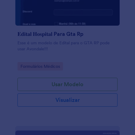
𝐄𝐝𝐢𝐭𝐚𝐥 𝐇𝐨𝐬𝐩𝐢𝐭𝐚𝐥 Para Gta Rp
Esse é um modelo de Edital para o GTA RP pode
usar Avondale!!!
Go to Category:
Formulários Médicos
Usar Modelo
Visualizar