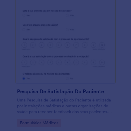
Pesquisa De Satisfação Do Paciente
Uma Pesquisa de Satisfação do Paciente é utilizada
por instalações médicas e outras organizações de
saúde para receber feedback dos seus pacientes.
Com essa pesquisa online e gratuita, você poderá
Go to Category:
Formulários Médicos
coletar feedback importante de seus pacientes.
Basta personalizar as perguntas da pesquisa,