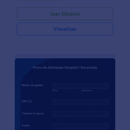
organizada. O Formulário para Acolhimento
Psicológico fornece as informações de contato de
Usar Modelo
seus clientes, detalhes pessoais, informações de
contato de emergência, informações de seguro de
saúde, histórico médico e de saúde mental, e por
Visualizar
fim, o consentimento do paciente aos seus termos e
condições. Você pode personalizar totalmente o
modelo, alterar, adicionar ou remover campos,
alterar as fontes, cores, layout e fundo através do
Criador de Formulários da Jotform sem escrever
nenhuma linha de código. Como todos os nossos
modelos, este Formulário para Acolhimento
Psicológico é totalmente responsivo e pode ser
preenchido através de celulares, tablets. Você ainda
pode incorporá-lo em seu site ou compartilhar o link
do formulário para que possa ser preenchido.