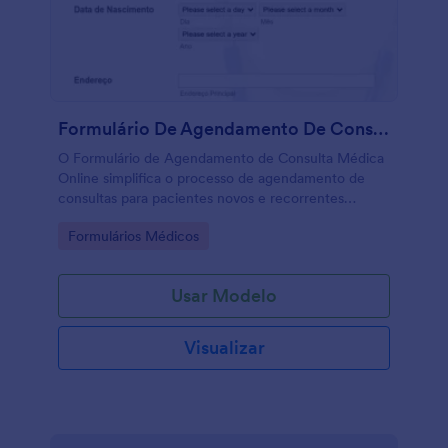
Formulário De Agendamento De Consulta Médica Online
O Formulário de Agendamento de Consulta Médica
Online simplifica o processo de agendamento de
consultas para pacientes novos e recorrentes
através da coleta de informações relevantes, como
Go to Category:
Formulários Médicos
a data da consulta, tipo de consulta, nome do
paciente, informações de contato, e as informações
do último atendimento, caso haja. Personalize o
Usar Modelo
modelo com aplicativos, widgets e temas através do
Criador de Formulários da JotForm. Crie hoje um
Formulário de Consultas em conformidade com a
Visualizar
HIPAA.