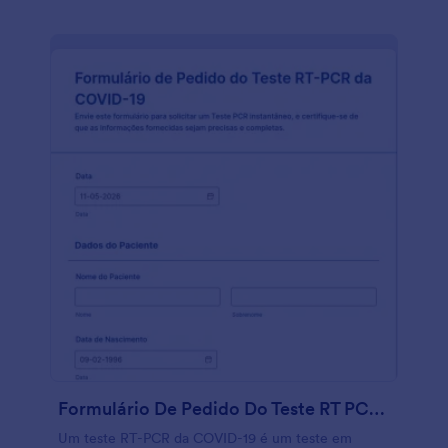
no local de trabalho. Este modelo é totalmente
personalizável. Você pode alterar, adicionar ou
remover campos, alterar as fontes, cores e fundo
sem a necessidade de conhecimentos de
programação. Use este modelo como base e crie
agora mesmo seu próprio questionário de triagem
de funcionários.
Formulário De Pedido Do Teste RT PCR Da COVID 19
Um teste RT-PCR da COVID-19 é um teste em