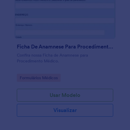
Ficha De Anamnese Para Procedimento Médico
Confira nossa Ficha de Anamnese para
Procedimento Médico.
Go to Category:
Formulários Médicos
Usar Modelo
Visualizar