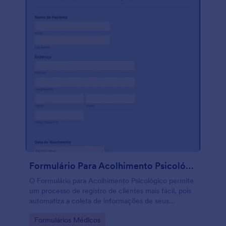
Formulário Para Acolhimento Psicológico
O Formulário para Acolhimento Psicológico permite
um processo de registro de clientes mais fácil, pois
automatiza a coleta de informações de seus
clientes, reduz a burocracia e ajuda a manter
Go to Category:
Formulários Médicos
registros de pacientes de forma sistemática e