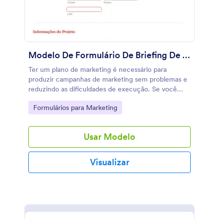
Modelo De Formulário De Briefing De Marketing
Ter um plano de marketing é necessário para
produzir campanhas de marketing sem problemas e
reduzindo as dificuldades de execução. Se você
está inserido na indústria do marketing ou faz parte
Go to Category:
Formulários para Marketing
de uma agência de marketing, use esse Modelo de
Formulário de Briefing de Marketing para criar um
plano bem estruturado para a próxima campanha do
Usar Modelo
seu cliente. Use este Modelo de Formulário de
Briefing de Marketing para capturar os dados do seu
cliente, visão geral do projeto, materiais utilizando
Visualizar
na campanha, discutir sobre os objetivos do projeto,
orçamento, público alvo e seus competidores.