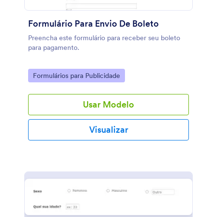
Formulário Para Envio De Boleto
Preencha este formulário para receber seu boleto
para pagamento.
Go to Category:
Formulários para Publicidade
Usar Modelo
Visualizar