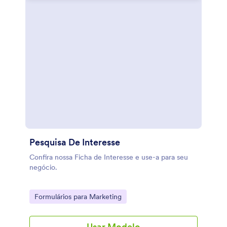
Pesquisa De Interesse
Confira nossa Ficha de Interesse e use-a para seu
negócio.
Go to Category:
Formulários para Marketing
Usar Modelo