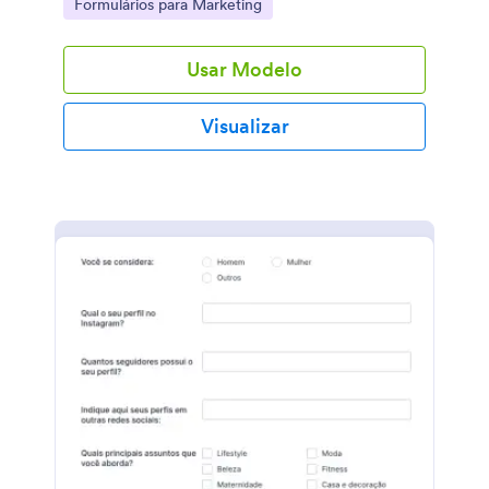
Go to Category:
Formulários para Marketing
Usar Modelo
Visualizar