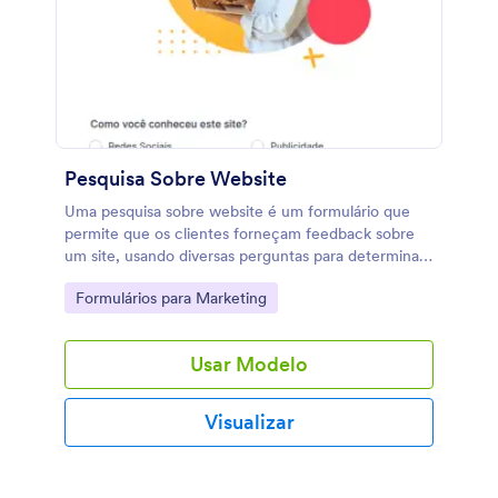
Pesquisa Sobre Website
Uma pesquisa sobre website é um formulário que
permite que os clientes forneçam feedback sobre
um site, usando diversas perguntas para determinar
seu grau de engajamento. Totalmente
Go to Category:
Formulários para Marketing
personalizável.
Usar Modelo
Visualizar