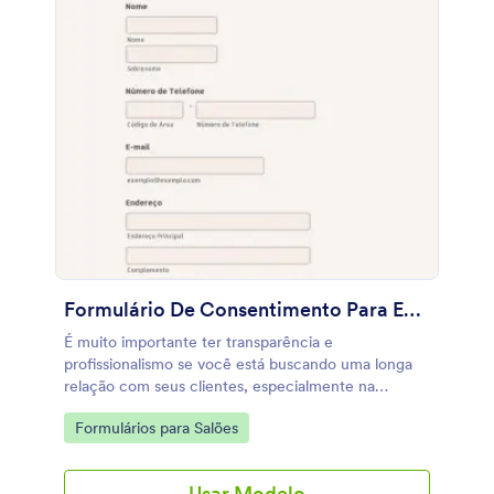
Formulário De Consentimento Para Extensão De Cílios
É muito importante ter transparência e
profissionalismo se você está buscando uma longa
relação com seus clientes, especialmente na
indústria da beleza e cosméticos. O Formulário de
Go to Category:
Formulários para Salões
Consentimento para Extensão de Cílios fornece
todos os detalhes necessários do seu cliente, tais
como: informações de contato, histórico de saúde,
Usar Modelo