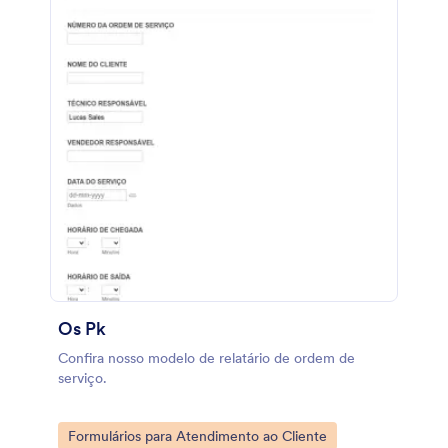
Os Pk
Confira nosso modelo de relatário de ordem de
serviço.
Go to Category:
Formulários para Atendimento ao Cliente