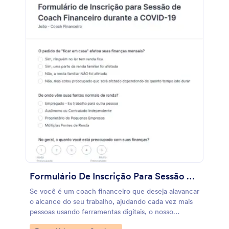
Terapêutica durante a COVID-19 contém campos do
formulário que solicitam o nome, número de
telefone e possíveis sintomas da COVID-19 que o
cliente pode estar sentindo. Este Formulário de
Declaração da Saúde para Massagem Terapêutica
durante a COVID-19 também tem uma seção na
qual mostra os detalhes do acordo entre o cliente e
a empresa prestadora do serviço, onde o primeiro só
precisa marcar a caixa de seleção para aderir aos
termos. Este modelo de formulário também usa o
campo Assinatura para capturar a assinatura digital
do cliente consentindo com os riscos e
autenticando a veracidade das informações
fornecidas. Personalize este modelo de formulário
adicionando a logo da sua empresa através do nosso
Criador de Formulários, dando um toque ainda mais
profissional.
Formulário De Inscrição Para Sessão De Coach Financeiro Durante A COVID 19
Se você é um coach financeiro que deseja alavancar
o alcance do seu trabalho, ajudando cada vez mais
pessoas usando ferramentas digitais, o nosso
Formulário de Inscrição para Sessão de Coach