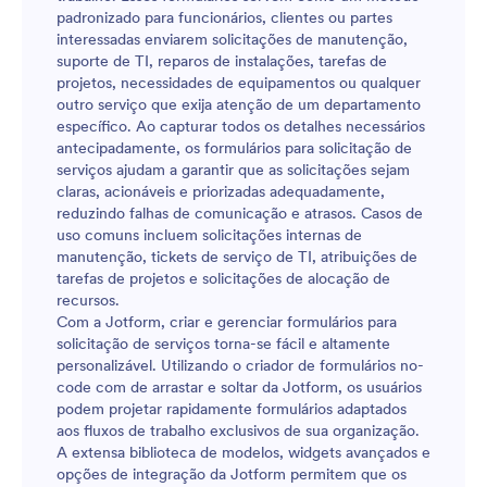
capturar a assinatura digital do cliente consentindo
padronizado para funcionários, clientes ou partes
com todas as informações e cláusulas do acordo.
interessadas enviarem solicitações de manutenção,
Personalize este modelo de formulário adicionando a
suporte de TI, reparos de instalações, tarefas de
logo da sua empresa através do nosso Criador de
projetos, necessidades de equipamentos ou qualquer
Formulários, dando um toque ainda mais profissional.
outro serviço que exija atenção de um departamento
específico. Ao capturar todos os detalhes necessários
antecipadamente, os formulários para solicitação de
serviços ajudam a garantir que as solicitações sejam
claras, acionáveis e priorizadas adequadamente,
reduzindo falhas de comunicação e atrasos. Casos de
uso comuns incluem solicitações internas de
manutenção, tickets de serviço de TI, atribuições de
tarefas de projetos e solicitações de alocação de
recursos.
Com a Jotform, criar e gerenciar formulários para
solicitação de serviços torna-se fácil e altamente
personalizável. Utilizando o criador de formulários no-
code com de arrastar e soltar da Jotform, os usuários
podem projetar rapidamente formulários adaptados
aos fluxos de trabalho exclusivos de sua organização.
A extensa biblioteca de modelos, widgets avançados e
opções de integração da Jotform permitem que os