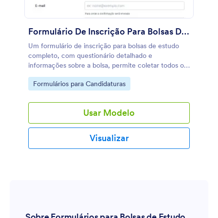
no momento mais preciso.
Formulário De Inscrição Para Bolsas De Estudo
Um formulário de inscrição para bolsas de estudo
completo, com questionário detalhado e
informações sobre a bolsa, permite coletar todos os
dados necessários dos candidatos. Este modelo
Go to Category:
Formulários para Candidaturas
pode ser facilmente personalizado com seu próprio
conteúdo.
Usar Modelo
Visualizar
Sobre Formulários para Bolsas de Estudo