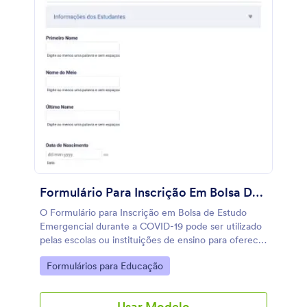
Formulário Para Inscrição Em Bolsa De Estudo Emergencial Durante A COVID 19
O Formulário para Inscrição em Bolsa de Estudo
Emergencial durante a COVID-19 pode ser utilizado
pelas escolas ou instituições de ensino para oferecer
apoio as famílias que correm risco de não poder
Go to Category:
Formulários para Educação
manter a educação dos seus filhos devido aos
impactos financeiros causados pela COVID-19. Com
o Formulário para Inscrição em Bolsa de Estudos
Usar Modelo