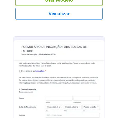
Emergencial durante a COVID-19, você, como
administrador da instituição de ensino vai poder
compreender a situação financeira dos pais ao
Visualizar
receber informações da renda da casa, documentos
que comprovam reduções de salários, despesas
domésticas gerais, gastos de educação com outros
filhos e muito mais. Após apresentar todos esses
dados, os responsáveis finalizaram o formulário com
uma assinatura eletrônica concordo com os termos
e condições estabelecidos. Este Formulário para
Inscrição em Bolsa de Estudo Emergencial durante a
COVID-19 está pronto para ser utilizado, mas sinta-
se à vontade para acrescentar mais detalhes
utilizando o nosso Criador de Formulários com
recurso arraste-e-solte. Leva apenas alguns minutos
para fazer que seu formulário tenha o estilo e
funcionamento que você precisa. E se você precisa
compartilhar automaticamente as respostas com
outras plataformas online, utilize nossas mais de 100
integrações gratuitas. Com este Formulário para
Inscrição em Bolsa de Estudo Emergencial durante a
COVID-19, você compreenderá a nova realidade de
alguns dos pais dos seus alunos e poderá apoiá-los