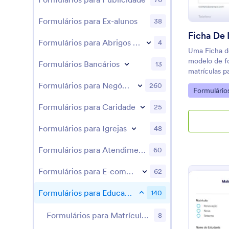
Formulários para Ex-alunos
38
Ficha De 
Formulários para Abrigos de Animais
4
Uma Ficha d
modelo de fo
Formulários Bancários
13
matrículas p
Formulários para Negócios
260
Go to Cate
Formulário
Formulários para Caridade
25
Formulários para Igrejas
48
Formulários para Atendimento ao Cliente
60
Formulários para E-commerce
62
Formulários para Educação
140
Formulários para Matrículas Escolares
8