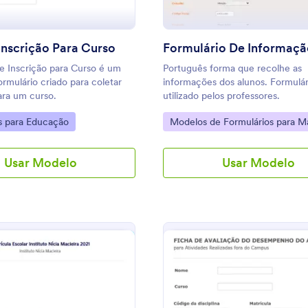
Inscrição Para Curso
e Inscrição para Curso é um
Português forma que recolhe as
rmulário criado para coletar
informações dos alunos. Formulár
ara um curso.
utilizado pelos professores.
gory:
Go to Category:
s para Educação
Modelos de Formulários para Ma
em Cursos
Usar Modelo
Usar Modelo