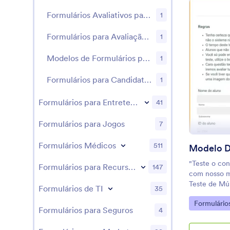
Formulários Avaliativos para Escolas
1
Formulários para Avaliação de Professores
1
Modelos de Formulários para Inscrição em Estágio
1
Formulários para Candidaturas Escolares
1
Formulários para Entretenimento
41
Formulários para Jogos
7
Formulários Médicos
511
"Teste o co
Formulários para Recursos Humanos
147
com nosso mo
Teste de Múl
Formulários de TI
35
questões do 
Go to Cate
Formulário
modelo e inc
Formulários para Seguros
4
website ou l
aceitar resp