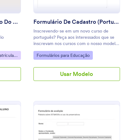
Formulário De Informação Do Estudante
Formulário De Cadastro (Português)
Inscrevendo-se em um novo curso de
io
português? Peça aos interessados que se
inscrevam nos cursos com o nosso modelo
de formulário.
Go to Category:
trícula
Formulários para Educação
Usar Modelo