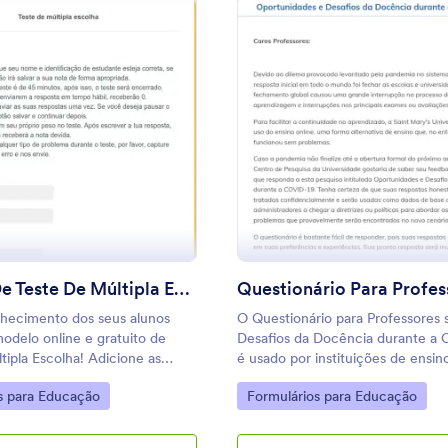
: Modelo De Teste De Múltipla Escolha
: Q
Visualizar
Visualizar
Modelo De Teste De Múltipla Escolha
nhecimento dos seus alunos
O Questionário para Professores 
delo online e gratuito de
Desafios da Docência durante a
tipla Escolha! Adicione as
é usado por instituições de ensin
seu teste e as respostas nesse
pedir aos docentes um feedback 
gory:
Go to Category:
s para Educação
Formulários para Educação
orpore este teste no seu
desafios do ensino remoto e suas
ink no seu email e comece a
de como essas adversidades pode
ostas online imediatamente.
superadas. Com este cenário de