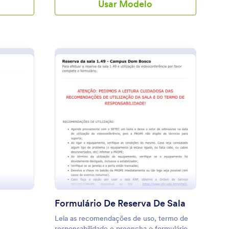
Usar Modelo
e que as
os
no formato
rio. Este
bre
 COVID-19
s sinta-se
detalhes
mulários
a apenas
u
ionamento
ormulário De Viagem
: Formulário De Reser
Visualizar
isa
 respostas
lize
atuitas.
essores
nte a
uais
Formulário De Reserva De Sala
 seguir
Leia as recomendações de uso, termo de
ino
responsabilidade e preencha o formulário