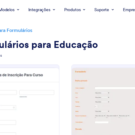
Modelos
Integrações
Produtos
Suporte
Empre
ra Formulários
ulários para Educação
s
: Ficha De Inscrição Para Curso
: F
Visualizar
Visualizar