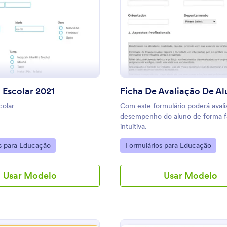
: Matrícula Escolar 2021
: F
Visualizar
Visualizar
 Escolar 2021
Ficha De Avaliação De Al
colar
Com este formulário poderá avali
desempenho do aluno de forma fá
intuitiva.
gory:
Go to Category:
s para Educação
Formulários para Educação
Usar Modelo
Usar Modelo