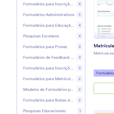
Formulários para Inscrição de Estudantes
6
Formulários Administrativos
5
Formulários para Educação Básica
4
Pesquisas Escolares
4
Matrícula
Formulários para Provas
3
Matrícula es
Formulários de Feedback para Professores
3
Formulários para Inscrições em Acampamentos de Verão
3
Go to Cate
Formulário
Formulários para Matrícula de Alunos
2
Modelos de Formulários para Matrícula em Cursos
2
Formulários para Bolsas de Estudo
2
Pesquisas Educacionais
1