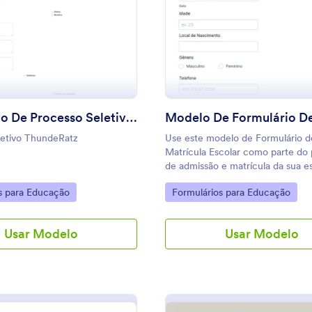
: Formulário De Processo Seletivo 2020
: M
Visualizar
Visualizar
Formulário De Processo Seletivo 2020
letivo ThundeRatz
Use este modelo de Formulário d
Matrícula Escolar como parte do
de admissão e matrícula da sua es
melhorará e aprimorará o fluxo de
gory:
Go to Category:
s para Educação
Formulários para Educação
e a gestão de dados da escola.
Usar Modelo
Usar Modelo