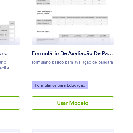
icha De Avaliação De Aluno
: Formulário De Avali
Visualizar
uno
Formulário De Avaliação De Palestras
ar o
formulário básico para avaliação de palestra
cil e
Go to Category:
Formulários para Educação
Usar Modelo