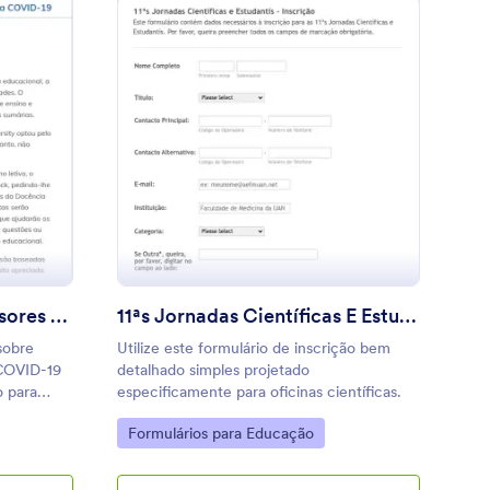
uestionário Para Professores Sobre Desafios Da Docência Dur
: 11ªs Jornadas Científ
Visualizar
Questionário Para Professores Sobre Desafios Da Docência Durante A COVID 19
11ªs Jornadas Científicas E Estudantís Inscrição
sobre
Utilize este formulário de inscrição bem
 COVID-19
detalhado simples projetado
o para
especificamente para oficinas científicas.
sobre os
Go to Category:
Formulários para Educação
 opiniões
riam ser
 pandemia