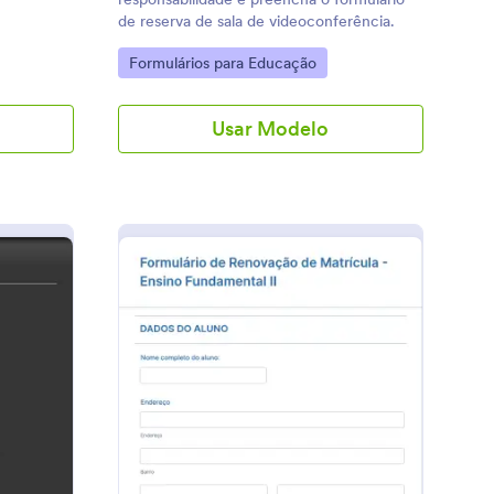
de reserva de sala de videoconferência.
Go to Category:
Formulários para Educação
Usar Modelo
ormulário De Segurança De Trabalho
: Formulário De Reno
Visualizar