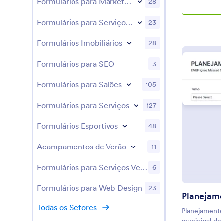
Formulários para Marketing
28
Utilizando qu
podem respo
Formulários para Serviços Fotográficos
23
escolhas, esc
respostas, s
Formulários Imobiliários
28
arquivos e m
imediatament
Formulários para SEO
3
Jotform e p
automaticam
alunos crian
Formulários para Salões
105
Independent
matemática, 
Formulários para Serviços
127
personalizar
Múltiplas Es
Formulários Esportivos
48
instituição u
soltar e util
Acampamentos de Verão
11
de testes de
precisa sabe
Formulários para Serviços Veterinários
6
muito fácil a
o estilo da f
Formulários para Web Design
23
Você pode a
Planejam
diversas out
Todas os Setores
Planejamento
Google Driv
municipal d