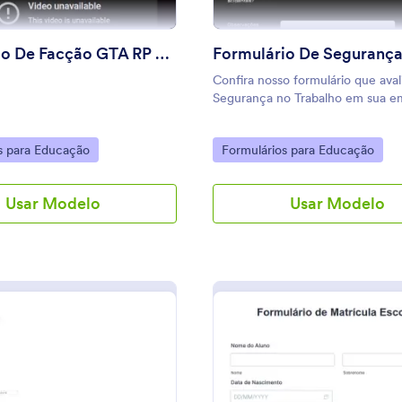
Formulário De Facção GTA RP FIVEM V.2
Confira nosso formulário que aval
Segurança no Trabalho em sua e
gory:
Go to Category:
s para Educação
Formulários para Educação
Usar Modelo
Usar Modelo