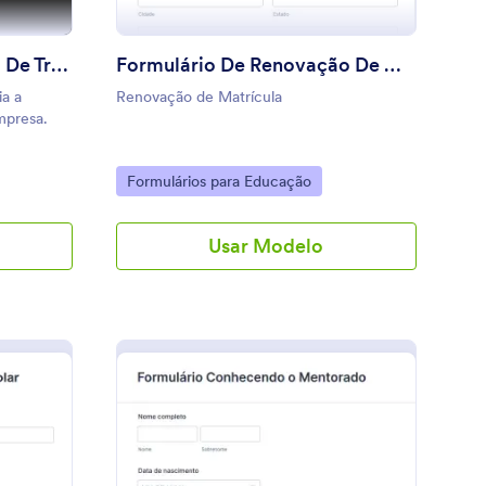
Formulário De Segurança De Trabalho
Formulário De Renovação De Matrícula Ensino Fundamental II
ia a
Renovação de Matrícula
mpresa.
Go to Category:
Formulários para Educação
Usar Modelo