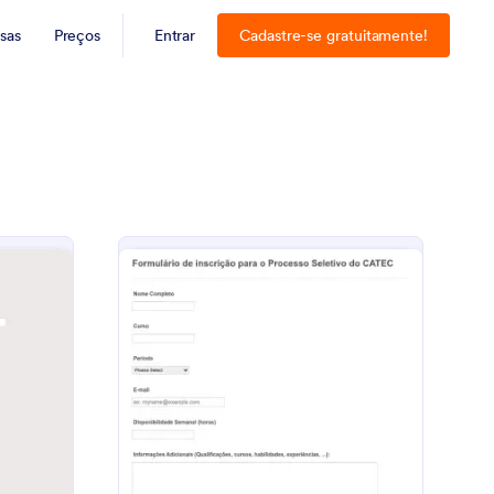
sas
Preços
Entrar
Cadastre-se gratuitamente!
ormulário De Informação Do Estudante
: Formulário De Cadas
Visualizar