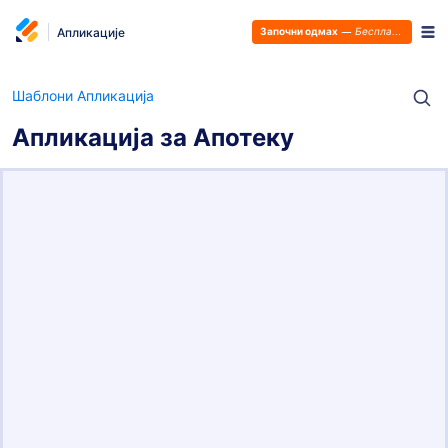
Апликације
Започни одмах
—
Бесплатно је!
Шаблони Апликација
Апликација за Апотеку