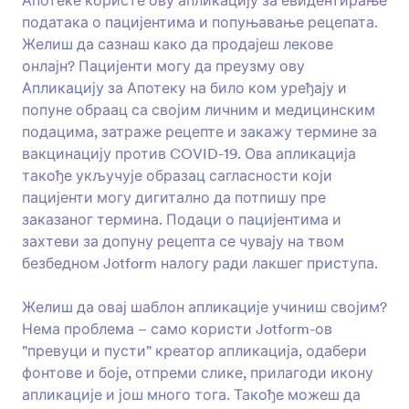
Апотеке користе ову апликацију за евидентирање
података о пацијентима и попуњавање рецепата.
Желиш да сазнаш како да продајеш лекове
онлајн? Пацијенти могу да преузму ову
Апликацију за Апотеку на било ком уређају и
попуне обраац са својим личним и медицинским
подацима, затраже рецепте и закажу термине за
вакцинацију против COVID-19. Ова апликација
такође укључује образац сагласности који
пацијенти могу дигитално да потпишу пре
заказаног термина. Подаци о пацијентима и
захтеви за допуну рецепта се чувају на твом
безбедном Jotform налогу ради лакшег приступа.
Желиш да овај шаблон апликације учиниш својим?
Нема проблема – само користи Jotform-ов
"превуци и пусти" креатор апликација, одабери
фонтове и боје, отпреми слике, прилагоди икону
апликације и још много тога. Такође можеш да