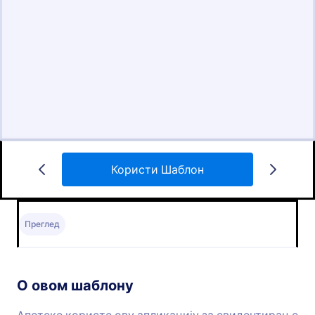
Користи Шаблон
Преглед
О овом шаблону