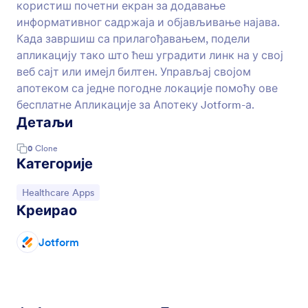
користиш почетни екран за додавање
информативног садржаја и објављивање најава.
Када завршиш са прилагођавањем, подели
апликацију тако што ћеш уградити линк на у свој
веб сајт или имејл билтен. Управљај својом
апотеком са једне погодне локације помоћу ове
бесплатне Апликације за Апотеку Jotform-а.
Детаљи
0
Clone
Категорије
Иди на категорију:
Healthcare Apps
Креирао
Jotform