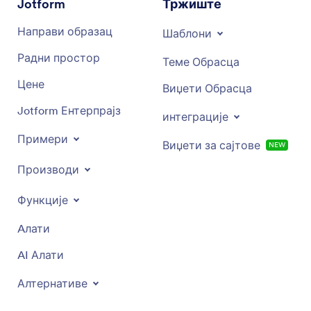
Jotform
Тржиште
Направи образац
Шаблони
Радни простор
Теме Обрасца
Цене
Виџети Обрасца
Jotform Ентерпрајз
интеграције
Примери
Виџети за сајтове
NEW
Производи
Функције
Aлати
AI Алати
Алтернативе