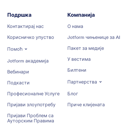
Подршка
Компанија
Контактирај нас
О нама
Корисничко упуство
Jotform чињенице за AI
Пакет за медије
Помоћ
У вестима
Jotform академија
Билтени
Вебинари
Партнерства
Подкасти
Професионалне Услуге
Блог
Пријави злоупотребу
Приче клијената
Пријави Проблем са
Ауторским Правима