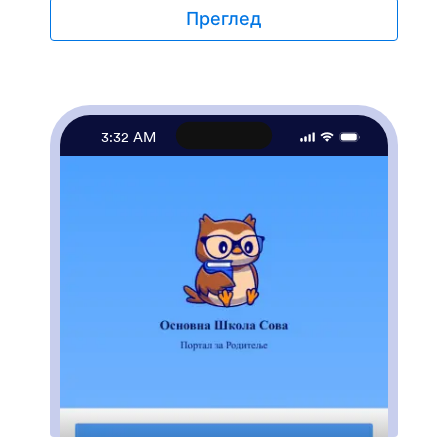
учења где ученици могу оценити учинак учитеља.
Преглед
Желиш да прилагодиш своју апликацију тако да
одговара бренду твоје агенције? Jotform-ов
"превуци и пусти" интерфејс олакшава додавање
или замену елемената обрасца, отпремање
логотипа, персонализовање почетне странице и
још много тога — није потребно кодирање.
3:32 AM
Подели своју апликацију помоћу линка и ученици
ће јој моћи приступити и преузети је на било ком
паметном телефону, таблету или речунару.
Помози ученицима да се у кратком року повежеу
са учитељима уз ову потпуно прилагодљиву
апликацију за подучавање.