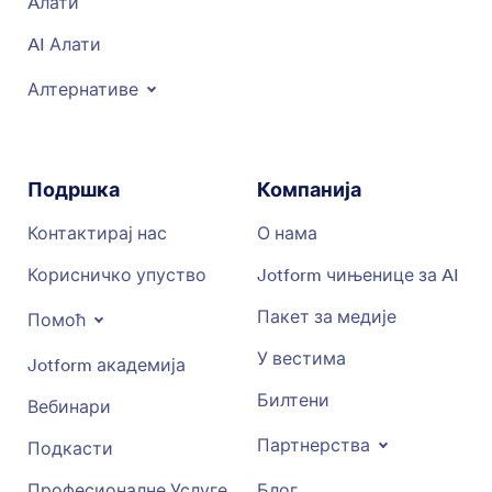
Aлати
AI Алати
Алтернативе
Подршка
Компанија
Контактирај нас
О нама
Корисничко упуство
Jotform чињенице за AI
Пакет за медије
Помоћ
У вестима
Jotform академија
Билтени
Вебинари
Партнерства
Подкасти
Професионалне Услуге
Блог