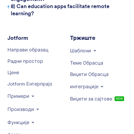
+
8) Can education apps facilitate remote
learning?
Jotform
Тржиште
Направи образац
Шаблони
Радни простор
Теме Обрасца
Цене
Виџети Обрасца
Jotform Ентерпрајз
интеграције
Примери
Виџети за сајтове
NEW
Производи
Функције