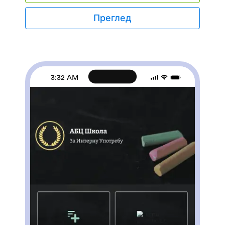
унапред припремљене квизове који аутоматски
израчунавају резултате подносиоца. Можеш
Преглед
додати своје квизове или променити постојеће.
Када завршиш, подели апликацију. Пријаве се
чувају на твом безбедном налогу и спремне су за
преглед у Jotform табелама или за претварање у
извештаје користећи Jotform Креатор Извештаја.
Прилагоди овај шаблон Апликације за Квиз из
3:32 AM
Математике помоћу нашег "превуци и пусти"
креатора. Промени икону апликације или почетни
екран, додај нове квизове или ажурирај постојеће
и укључите онолико линкова, докумената и слика
колико желиш. Можеш чак и да подесиш
аутоматско израчунавање оцене сваког ученика!
Уштеди време и папир са Jotform-овом
бесплатном Апликацијом за Квиз из Математике.