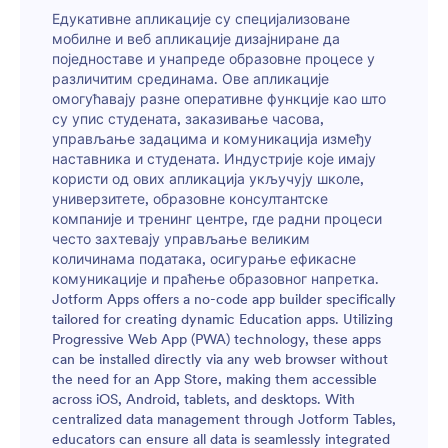
они ће моћи да сачувају апликацију на својим
Едукативне апликације су специјализоване
уређајима ради лакшег приступа. Омогући
мобилне и веб апликације дизајниране да
родитељима сигуран приступ у реалном времену
поједноставе и унапреде образовне процесе у
информацијама о ученицима помоћу лако
различитим срединама. Ове апликације
доступне онлајн апликације за родитеље школе.
омогућавају разне оперативне функције као што
су упис студената, заказивање часова,
управљање задацима и комуникација између
наставника и студената. Индустрије које имају
користи од ових апликација укључују школе,
универзитете, образовне консултантске
компаније и тренинг центре, где радни процеси
често захтевају управљање великим
количинама података, осигурање ефикасне
комуникације и праћење образовног напретка.
Jotform Apps offers a no-code app builder specifically
tailored for creating dynamic Education apps. Utilizing
Progressive Web App (PWA) technology, these apps
can be installed directly via any web browser without
the need for an App Store, making them accessible
across iOS, Android, tablets, and desktops. With
centralized data management through Jotform Tables,
educators can ensure all data is seamlessly integrated