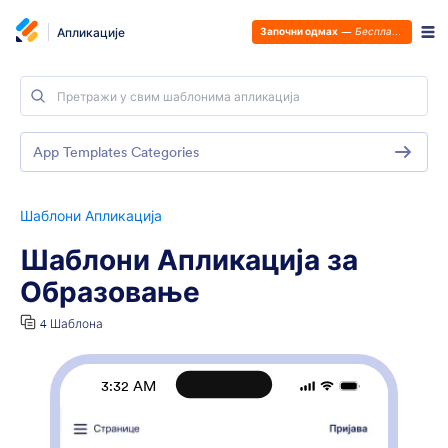
Апликације
Започни одмах
—
Бесплатно је!
App Templates Categories
Шаблони Апликација
Шаблони Апликација за
Образовање
4 Шаблона
3:32 AM