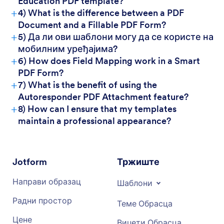
Education PDF template?
+
4) What is the difference between a PDF
Document and a Fillable PDF Form?
+
5) Да ли ови шаблони могу да се користе на
мобилним уређајима?
+
6) How does Field Mapping work in a Smart
PDF Form?
+
7) What is the benefit of using the
Autoresponder PDF Attachment feature?
+
8) How can I ensure that my templates
maintain a professional appearance?
Jotform
Тржиште
Направи образац
Шаблони
Радни простор
Теме Обрасца
Цене
Виџети Обрасца