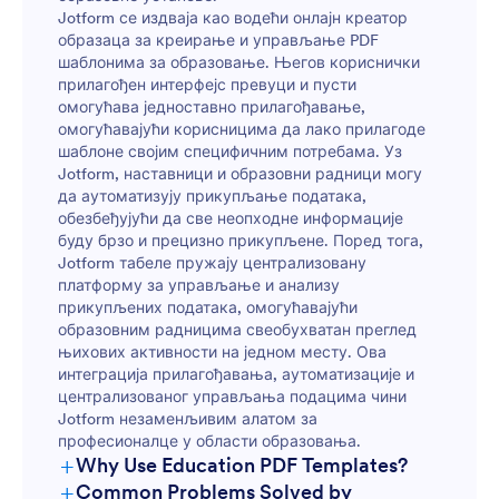
Jotform се издваја као водећи онлајн креатор
образаца за креирање и управљање PDF
шаблонима за образовање. Његов кориснички
прилагођен интерфејс превуци и пусти
омогућава једноставно прилагођавање,
омогућавајући корисницима да лако прилагоде
шаблоне својим специфичним потребама. Уз
Jotform, наставници и образовни радници могу
да аутоматизују прикупљање података,
обезбеђујући да све неопходне информације
буду брзо и прецизно прикупљене. Поред тога,
Jotform табеле пружају централизовану
платформу за управљање и анализу
прикупљених података, омогућавајући
образовним радницима свеобухватан преглед
њихових активности на једном месту. Ова
интеграција прилагођавања, аутоматизације и
централизованог управљања подацима чини
Jotform незаменљивим алатом за
професионалце у области образовања.
+
Why Use Education PDF Templates?
+
Common Problems Solved by