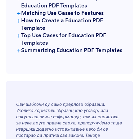
Education PDF Templates
+
Matching Use Cases to Features
+
How to Create a Education PDF
Template
+
Top Use Cases for Education PDF
Templates
+
Summarizing Education PDF Templates
For Managers
Ови шаблони су само предлози образаца.
Уколико користиш образац као уговор, или
For Teams
сакупљаш личне информације, или их користиш
за неке друге правне сврхе, препоручујемо ти да
извршиш додатно истраживање како би се
постарао да пратиш све законе. Такође