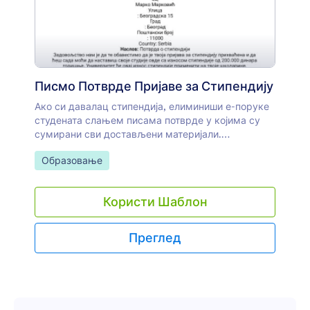
Писмо Потврде Пријаве за Стипендију
Ако си давалац стипендија, елиминиши е-поруке
студената слањем писама потврде у којима су
сумирани сви достављени материјали.
Једноставно користи Jotform PDF Уређивач да
Иди на категорију:
Образовање
прилагодиш овај примерак писма потврде
пријаве за стипендију.
Користи Шаблон
Преглед