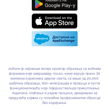
Jotform је најлакши онлајн креатор образаца са моћним
формама које завршавају посао, коме верује преко 35
милиона корисника широм света, са више од 20,000
шаблона образаца, 150+ интеграција и превуци и пусти
функционалношћу која поједностављује прикупљање
података, плаћања и радне процесе, дизајниран за
предузећа којима су потребни професионални обрасци
без кодирања.