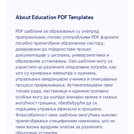
About Education PDF Templates
PDF шаблони за образовање су унапред
припремљени, поново употребљиви PDF формати
посебно прилагођени образовном сектору,
дизајнирани да поједноставе процес
документације у школама, универзитетима и
образовним установама. Ови шаблони могу се
користити за различите оперативне потребе, као
што су креирање извештаја о оценама,
управљање евиденцијом ученика и олакшавање
процеса пријављивања. Аутоматизацијом ових
токова рада, наставници и административно
особље могу да уштеде значајно време и смање
могућност грешака, обезбеђујући да се
подацима управља ефикасно и прецизно.
Флексибилност ових шаблона омогућава њихово
прилагођавање специфичним наменама, што их
чини веома вредним алатом за различите
образовне установе.