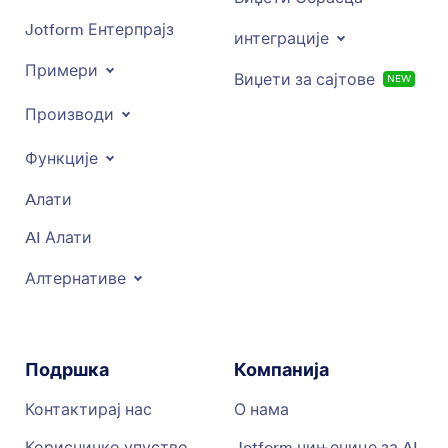
Jotform Ентерпрајз
интеграције
Примери
Виџети за сајтове
NEW
Производи
Функције
Aлати
AI Алати
Алтернативе
Подршка
Компанија
Контактирај нас
О нама
Корисничко упуство
Jotform чињенице за AI