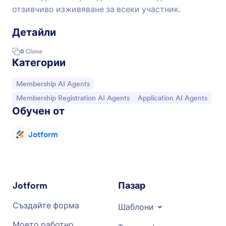
отзивчиво изживяване за всеки участник.
Детайли
0
Clone
Категории
Отидете на категорията:
Membership AI Agents
Отидете на категорията:
Отидете на категорията:
Membership Registration AI Agents
Application AI Agents
Обучен от
Jotform
Jotform
Пазар
Създайте форма
Шаблони
Моето работно