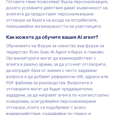
Готовите теми позволяват бърза персонализация,
докато условните действия дават възможност на
агентите да предоставят персонализирани
отговори на базата на входа на потребителя,
повишавайки ангажираността на участниците.
Как можете да обучите вашия AI агент?
Обучението на Форум за членство във форум за
лидерство Ясен Знак AI Agent е бързо и гъвкаво.
Организаторите могат да взаимодействат с
агента в реално време, за да уточнят отговорите,
да изградят база от знания с често задавани
въпроси и да добавят референтни URL адреси или
PDF файлове за ръководства. Въпросите и
отговорите могат да бъдат предварително
зададени, за да направят агента по-контекстуално
осведомен, осигурявайки персонализирани
отговори, които се подобряват с всяко
взаимодействие, създавайки по-гладко и