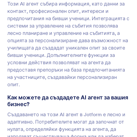
Този AI агент събира информация, като данни за
контакт, професионален опит, интереси и
предпочитания на бивши ученици. Интеграцията с
системи за управление на събития позволява
лесно планиране и управление на събитията, а
опцията за персонализиране дава възможност на
училищата да създадат уникален опит за своите
бивши ученици. Допълнителните функции за
условни действия позволяват на агента да
предоставя препоръки на база предпочитанията
на участниците, създавайки персонализиран
опит.
Как можете да създадете AI агент за вашия
бизнес?
Създаването на този AI агент в Jotform е лесно и
адаптивно. Потребителите могат да започнат от
нулата, определяйки функцията на агента, да
използват съществуваща форма или да изберат