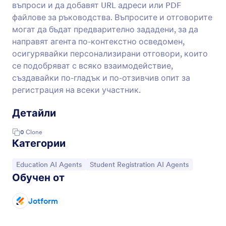
въпроси и да добавят URL адреси или PDF
файлове за ръководства. Въпросите и отговорите
могат да бъдат предварително зададени, за да
направят агента по-контекстно осведомен,
осигурявайки персонализирани отговори, които
се подобряват с всяко взаимодействие,
създавайки по-гладък и по-отзивчив опит за
регистрация на всеки участник.
Детайли
0
Clone
Категории
Отидете на категорията:
Отидете на категорията:
Education AI Agents
Student Registration AI Agents
Обучен от
Jotform