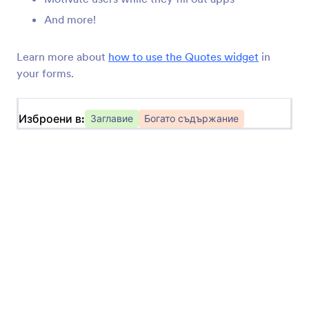
Текст дъга
And more!
Добавете дъга от текст към вашето
приложение
Learn more about
how to use the Quotes widget
in
your forms.
Голямо заглавие (Чъби)
Добавете голямо заглавие към вашето
приложение
Изброени в:
Заглавие
Богато съдържание
Кавички
Добавете цитати към вашите приложения
Голямо заглавие (Комикси)
Добавете вдъхновено от комиксите
заглавие към вашето приложение,
Viddler