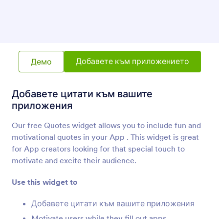
Вграждане на PDF
Вграждайте и показвайте PDF файлове във
вашето приложение
Адаптивен банер
Добавете към приложението
Демо
Добавете адаптивен банер към вашето
приложение
Добавете цитати към вашите
приложения
Анимирано заглавие
Добавете анимирано заглавие към вашето
Our free Quotes widget allows you to include fun and
приложение
motivational quotes in your App . This widget is great
for App creators looking for that special touch to
motivate and excite their audience.
Голямо заглавие (Град)
Добавете заглавие с фоново изображение
Use this widget to
на голям град
Добавете цитати към вашите приложения
Motivate users while they fill out apps