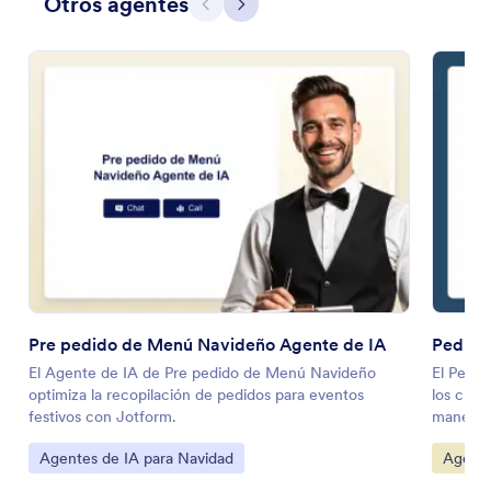
Otros agentes
Atrás
Siguiente
Pre pedido de Menú Navideño Agente de IA
Pedido
El Agente de IA de Pre pedido de Menú Navideño
El Pedid
optimiza la recopilación de pedidos para eventos
los clie
festivos con Jotform.
manera i
Ir a Categoría:
Ir a Ca
Agentes de IA para Navidad
Agente