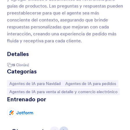
guías de productos. Las preguntas y respuestas pueden
preestablecerse para que el agente sea más
consciente del contexto, asegurando que brinde
respuestas personalizadas que mejoran con cada
interacción, creando una experiencia de pedido más
fluida y receptiva para cada cliente.
Detalles
15
Clon(es)
Categorías
Ir a Categoría:
Ir a Categoría:
Agentes de IA para Navidad
Agentes de IA para pedidos
Ir a Categoría:
Agentes de IA para venta al detalle y comercio electrónico
Entrenado por
Jotform